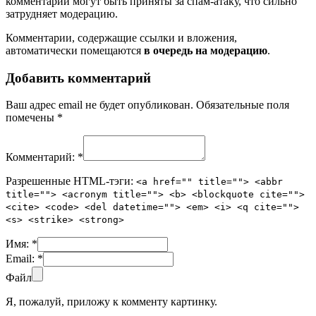
комментарии могут быть приняты за спам-атаку, что сильно
затрудняет модерацию.
Комментарии, содержащие ссылки и вложения,
автоматически помещаются
в очередь на модерацию
.
Добавить комментарий
Ваш адрес email не будет опубликован.
Обязательные поля
помечены
*
Комментарий:
*
Разрешенные HTML-тэги:
<a href="" title=""> <abbr
title=""> <acronym title=""> <b> <blockquote cite="">
<cite> <code> <del datetime=""> <em> <i> <q cite="">
<s> <strike> <strong>
Имя:
*
Email:
*
Файл
Я, пожалуй, приложу к комменту картинку.