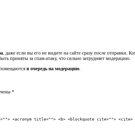
за
, даже если вы его не видите на сайте сразу после отправки. 
ть приняты за спам-атаку, что сильно затрудняет модерацию.
и помещаются
в очередь на модерацию
.
ечены
*
e=""> <acronym title=""> <b> <blockquote cite=""> <cite>