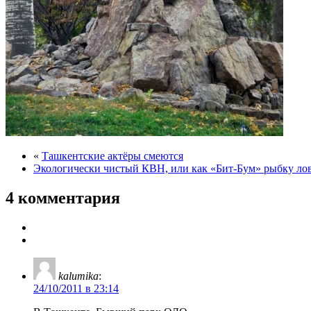
«
Ташкентские актёры смеются
Экологически чистый КВН, или как «Бит-Бум» рыбку л
4 комментария
kalumika
:
24/10/2011 в 23:14