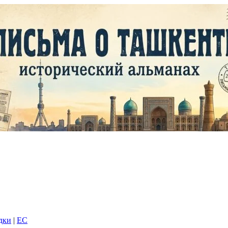
дки
|
EC