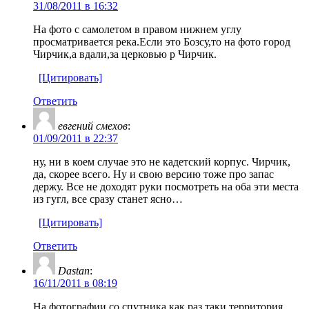
31/08/2011 в 16:32
На фото с самолетом в правом нижнем углу
просматривается река.Если это Бозсу,то на фото город
Чирчик,а вдали,за церковью р Чирчик.
[Цитировать]
Ответить
евгений смехов
:
01/09/2011 в 22:37
ну, ни в коем случае это не кадетский корпус. Чирчик,
да, скорее всего. Ну и свою версию тоже про запас
держу. Все не доходят руки посмотреть на оба эти места
из гугл, все сразу станет ясно…
[Цитировать]
Ответить
Dastan
:
16/11/2011 в 08:19
На фотографии со спутника как раз таки территория