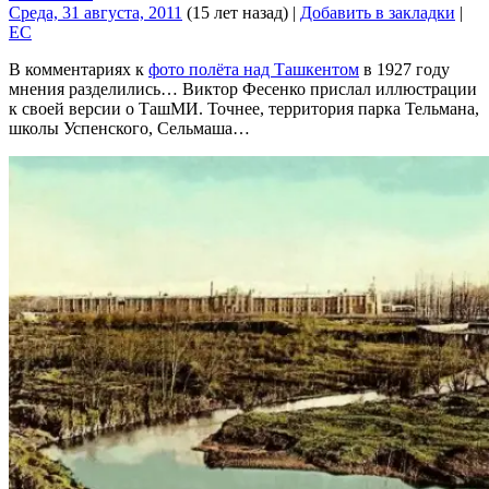
Среда, 31 августа, 2011
(15 лет назад)
|
Добавить в закладки
|
EC
В комментариях к
фото полёта над Ташкентом
в 1927 году
мнения разделились… Виктор Фесенко прислал иллюстрации
к своей версии о ТашМИ. Точнее, территория парка Тельмана,
школы Успенского, Сельмаша…