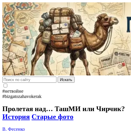
Искать
#нетвойне
#bizgatozahavokerak
Пролетая над… ТашМИ или Чирчик?
История
Старые фото
В. Фесенко