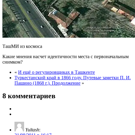
ТашМИ из космоса
Какие мнения насчет идентичности места с первоначальным
снимком?
«
И ещё о регулировщиках в Ташкенте
Туркестанский край в 1866 году. Путевые заметки П. И.
Пашино (1868 г.). Продолжение
»
8 комментариев
Yultash
: