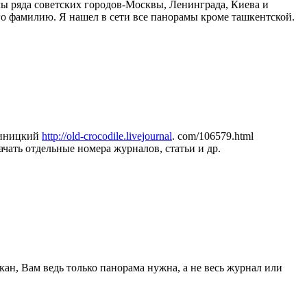
ы ряда советских городов-Москвы, Ленинграда, Киева и
о фамилию. Я нашел в сети все панорамы кроме ташкентской.
Синицкий
http://old-crocodile.livejournal
. com/106579.html
ать отдельные номера журналов, статьи и др.
кан, Вам ведь только панорама нужна, а не весь журнал или