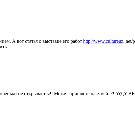
ием. А вот статья о выставке его работ
http://www.cultureuz
. net
ить.
ичегошеньки не открывается!! Может пришлете на е-мейл?! бУ