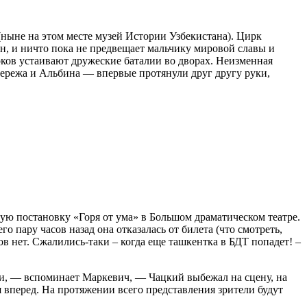
(ныне на этом месте музей Истории Узбекистана). Цирк
н, и ничто пока не предвещает мальчику мировой славы и
оков устаивают дружеские баталии во дворах. Неизменная
 Сережа и Альбина — впервые протянули друг другу руки,
ую постановку «Горя от ума» в Большом драматическом театре.
 пару часов назад она отказалась от билета (что смотреть,
тов нет. Сжалились-таки – когда еще ташкентка в БДТ попадет! –
ии, — вспоминает Маркевич, — Чацкий выбежал на сцену, на
я вперед. На протяжении всего представления зрители будут