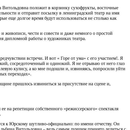
 Витольдовна положит в корзинку сухофрукты, восточные
ельности и отправит посылку в ленинградский театр на имя
ые еще долгое время будут использоваться не столько как
 и живописи, чести и совести и даже немного о простой
ния дипломной работы о художниках театра.
дчувствии встречи. И вот « Горе от ума» с его участием!. Я
кий, сосредоточенный и одинокий. Я не отрываю от него глаз
 левую кулису, а ко мне подошли и, извиняясь, попросили уйти
ных переходах».
нщине пришлось извиниться за присутствие на сцене и,
 ее на репетиции собственного «режиссерского» спектакля
.
ся к Юрскому шутливо-официально: по имени отчеству. Он
 Альбина Витольдовна – ведь самым лучшим принято делиться с