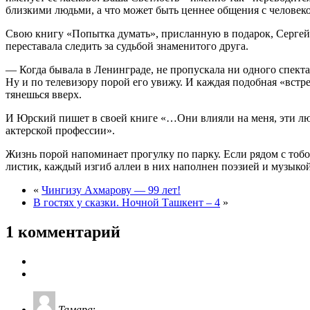
близкими людьми, а что может быть ценнее общения с человек
Свою книгу «Попытка думать», присланную в подарок, Сергей 
переставала следить за судьбой знаменитого друга.
— Когда бывала в Ленинграде, не пропускала ни одного спектак
Ну и по телевизору порой его увижу. И каждая подобная «встре
тянешься вверх.
И Юрский пишет в своей книге «…Они влияли на меня, эти л
актерской профессии».
Жизнь порой напоминает прогулку по парку. Если рядом с тобо
листик, каждый изгиб аллеи в них наполнен поэзией и музыкой.
«
Чингизу Ахмарову — 99 лет!
В гостях у сказки. Ночной Ташкент – 4
»
1 комментарий
Тамара
: