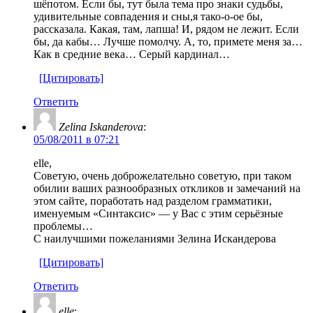
шёпотом. Если бы, тут была тема про знаки судьбы,
удивительные совпадения и сны,я тако-о-ое бы,
рассказала. Какая, там, лапша! И, рядом не лежит. Если
бы, да кабы… Лучше помолчу. А, то, примете меня за…
Как в средние века… Серый кардинал…
[Цитировать]
Ответить
Zelina Iskanderova
:
05/08/2011 в 07:21
elle,
Советую, очень доброжелательно советую, при таком
обилии ваших разнообразных откликов и замечаний на
этом сайте, поработать над разделом грамматики,
именуемым «Синтаксис» — у Вас с этим серьёзные
проблемы…
С наилучшими пожеланиями Зелина Искандерова
[Цитировать]
Ответить
elle
: