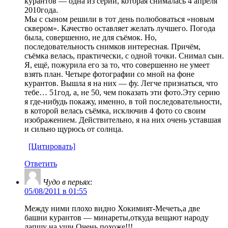
курантов — одна из серии, которая снималась 4 апреля
2010года.
Мы с сыном решили в тот день полюбоваться «новым
сквером». Качество оставляет желать лучшего. Погода
была, совершенно, не для съёмок. Но,
последовательность снимков интересная. Причём,
съёмка велась, практически, с одной точки. Снимал сын.
Я, ещё, пожурила его за то, что совершенно не умеет
взять план. Четыре фотографии со мной на фоне
курантов. Вышла я на них — фу. Легче признаться, что
тебе… 51год, а, не 50, чем показать эти фото.Эту серию
я где-нибудь покажу, именно, в той последовательности,
в которой велась съёмка, исключив 4 фото со своим
изображением. Действительно, я на них очень уставшая
и сильно щурюсь от солнца.
[Цитировать]
Ответить
Чудо в перьях
:
05/08/2011 в 01:55
Между ними плохо видно Хокимият-Мечеть,а две
башни курантов — минареты,откуда вещают народу
лапшу на уши.Очень похоже!!!