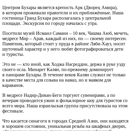
Центром Бухары является крепость Арк (Дворец Амира),
в котором проживали правители и их приближённые. Наша
гостиница Гранд Бухара располагалась у центральной
площади. Экскурсия по городу началась с утра.
Посетили музей Исмаил Самани – 10 век, Чашма Аюб, мечеть,
медресе Мир – Арав, каждый из них, по — своему интересен.
Памятник, который стоит у пруда в районе Ляби-Хауз, носит
шуточный характер и у него любят фотографироваться дети
и туристы.
Это не — кто иной, как Ходжа Насреддин, держа в руке узду
своего осла. Минарет Калян, по-прежнему доминирует
в панораме Бухары. В течение веков Калян служил не только
в качестве места для созыва на намаз, но и маяком для
караванов.
В медресе Надир-Диван-Беги торгуют сувенирами, а по
вечерам проводится ужин и фольклорное шоу для туристов со
всего мира. Наша израильская группа присутствовала на этом
фестивале.
Что касается синагоги в городах Средней Азии, они находятся
в хорошем состоянии, уникальная резьба на шкафных дверях,