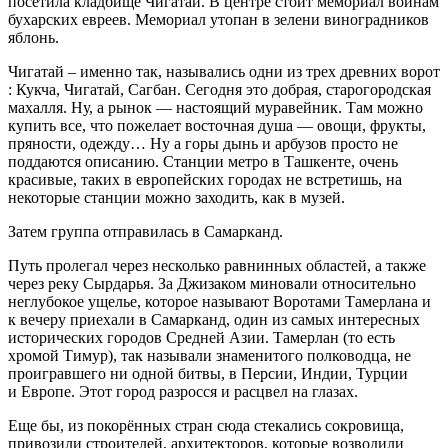
посетила кладбище Чигатай. В центре стоит мемориал воинам
бухарских евреев. Мемориал утопан в зелени виноградников
яблонь.
Чигатай – именно так, назывались одни из трех древних ворот
: Кукча, Чигатай, Сагбан. Сегодня это добрая, старогородская
махалля. Ну, а рынок — настоящий муравейник. Там можно
купить все, что пожелает восточная душа — овощи, фрукты,
пряности, одежду… Ну а горы дынь и арбузов просто не
поддаются описанию. Станции метро в Ташкенте, очень
красивые, таких в европейских городах не встретишь, на
некоторые станции можно заходить, как в музей.
Затем группа отправилась в Самарканд.
Путь пролегал через несколько равнинных областей, а также
через реку Сырдарья. За Джизаком миновали относительно
неглубокое ущелье, которое называют Воротами Тамерлана и
к вечеру приехали в Самарканд, один из самых интересных
исторических городов Средней Азии. Тамерлан (то есть
хромой Тимур), так называли знаменитого полководца, не
проигравшего ни одной битвы, в Персии, Индии, Турции
и Европе. Этот город разросся и расцвел на глазах.
Еще бы, из покорённых стран сюда стекались сокровища,
привозили строителей, архитекторов, которые возводили