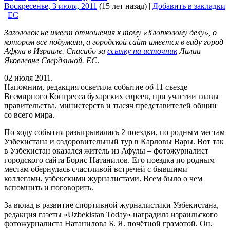
Воскресенье, 3 июля, 2011
(15 лет назад)
|
Добавить в закладки
|
EC
Заголовок не имеет отношения к тому «Хлопковому делу», о
котором все подумали, а городской сайт имеется в виду город
Афула в Израиле. Спасибо за
ссылку на источник
Лилии
Яковлевне Свердлиной. ЕС
.
02 июля 2011.
Напомним, редакция осветила событие об 11 съезде
Всемирного Конгресса бухарских евреев, при участии главы
правительства, министерств и тысяч представителей общин
со всего мира.
По ходу события разыгрывались 2 поездки, по родным местам
Узбекистана и оздоровительный тур в Карловы Вары. Вот так
в Узбекистан оказался житель из Афулы – фотожурналист
городского сайта Борис Натанилов. Его поездка по родным
местам обернулась счастливой встречей с бывшими
коллегами, узбекскими журналистами. Всем было о чем
вспомнить и поговорить.
За вклад в развитие спортивной журналистики Узбекистана,
редакция газеты «Uzbekistan Today» наградила израильского
фотожурналиста Натанилова Б. Я. почётной грамотой. Он,