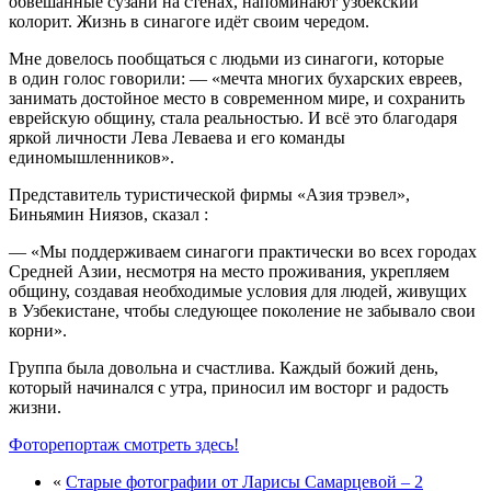
обвешанные сузани на стенах, напоминают узбекский
колорит. Жизнь в синагоге идёт своим чередом.
Мне довелось пообщаться с людьми из синагоги, которые
в один голос говорили: — «мечта многих бухарских евреев,
занимать достойное место в современном мире, и сохранить
еврейскую общину, стала реальностью. И всё это благодаря
яркой личности Лева Леваева и его команды
единомышленников».
Представитель туристической фирмы «Азия трэвел»,
Биньямин Ниязов, сказал :
— «Мы поддерживаем синагоги практически во всех городах
Средней Азии, несмотря на место проживания, укрепляем
общину, создавая необходимые условия для людей, живущих
в Узбекистане, чтобы следующее поколение не забывало свои
корни».
Группа была довольна и счастлива. Каждый божий день,
который начинался с утра, приносил им восторг и радость
жизни.
Фоторепортаж смотреть здесь!
«
Старые фотографии от Ларисы Самарцевой – 2