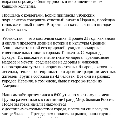
выразил огромную благодарность и восхищение своим
бывшим коллегам.
Прощаясь с коллегами, Борис пригласил узбекских
журналистов совершить ответный визит в Израиль, пообещав
столь же теплый прием. Вот, что рассказывает он, о поездке
в Узбекистан.
Узбекистан — это восточная сказка. Прошёл 21 год, как вновь
я ощутил прелести древней истории и культуры Средней
Азии, замечательной его природой, увидев всемирные
известные памятники в городах Ташкента, Самарканда,
Бухары. Их высокие и элегантные минареты, грандиозные
медресе и мечети, средневековые дворцы и мавзолеи,
неповторимая суета и колорит восточных базаров, сказочные
легенды, теплое гостеприимство и древние традиции местных
жителей. Группа состояла из 42 человек. Все они из разных
городов Израиля, в том числе, было пятеро жителей из
Америки.
Наш самолёт приземлился в 6:00 утра по местному времени.
Группа разместилась в гостинице Гранд Мир, бывшая Россия.
После завтрака начали знакомиться
с достопримечательностями города, посетили синагогу по
улице Чкалова. Прежде, чем попасть на рынок, наша группа