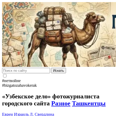
Искать
#нетвойне
#bizgatozahavokerak
«Узбекское дело» фотожурналиста
городского сайта
Разное
Ташкентцы
Евреи
Израиль
Л. Свердлина