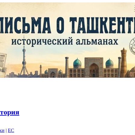
тория
дки
|
EC