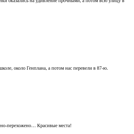
занки оказались на удивление прочными, а потом всю улицу в
оле, около Генплана, а потом нас перевели в 87-ю.
жено-перехожено… Красивые места!