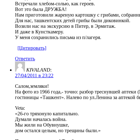
Встречали хлебом-солью, как героев.
Вот это была ДРУЖБА!
Нам приготовили жареную картошку с грибами, собранным
Для нас, ташкентских детей грибы были диковинкой.
Возили нас на экскурсию в Питер, в Эрмитаж.
И даже в Кунсткамеру.
У меня сохранились письма из п/лагеря.
[Цитировать]
Ответить
KIVALAND
:
27/04/2011 в 23:22
Салом,земляки!
На фото из 1966 года,- точно: разбор треснувшей аптеки
гостиницы «Ташкент». Налево по ул.Ленина за аптекой 
Veta:
«26-го тряхонуло капитально.
Думали началась война.
Мы жили на Обувнушке,
дом остался целым, но трещины были.»