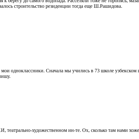
я к берегу до самого водопада. Расселяли тоже не торопясь, ма
ачалось строительство резиденции тогда еще Ш.Рашидова.
мои одноклассники. Сначала мы учились в 73 школе узбекском шк
пишу.
ХИ, театрально-художественном ин-те. Ох, сколько там нами хо