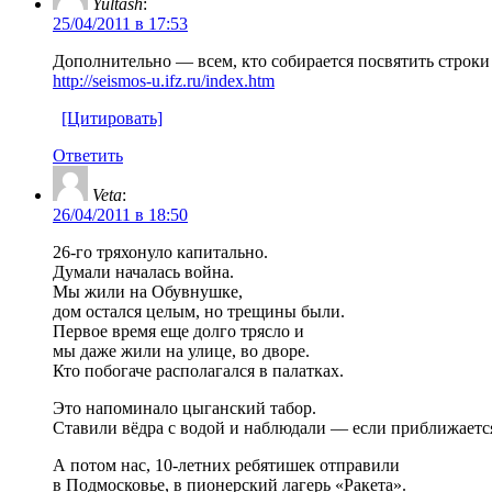
Yultash
:
25/04/2011 в 17:53
Дополнительно — всем, кто собирается посвятить строки
http://seismos-u.ifz.ru/index.htm
[Цитировать]
Ответить
Veta
:
26/04/2011 в 18:50
26-го тряхонуло капитально.
Думали началась война.
Мы жили на Обувнушке,
дом остался целым, но трещины были.
Первое время еще долго трясло и
мы даже жили на улице, во дворе.
Кто побогаче располагался в палатках.
Это напоминало цыганский табор.
Ставили вёдра с водой и наблюдали — если приближается 
А потом нас, 10-летних ребятишек отправили
в Подмосковье, в пионерский лагерь «Ракета».