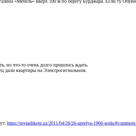
агазина «Мебель» вверх 100 м по берегу Бурджара. Если ту Обу
ь, но что-то очень долго пришлось ждать.
нец дали квартиры на Электросигнальном.
тут:
https://mytashkent.uz/2011/04/26/26-aprelya-1966-goda/#commen