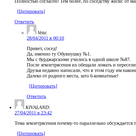
Полностью согласен! Тем более, по соседству жили: от м
[Цитировать]
Ответить
Veta
:
28/04/2011 в 00:10
Привет, сосед!
Да, именно ту Обувнушку №1.
Мы с бурджарскими учились в одной школе №87.
После землетрясения их обещали ломать и переселит
Друзья недавно написали, что в этом году им нако
Далеко от родного места, зато 6-комнатные!
[Цитировать]
Ответить
KIVALAND
:
27/04/2011 в 23:42
Тема землетрясения почему-то параллельно обсуждается 
[Цитировать]