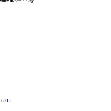
внушку имеете в виду…
t-72719