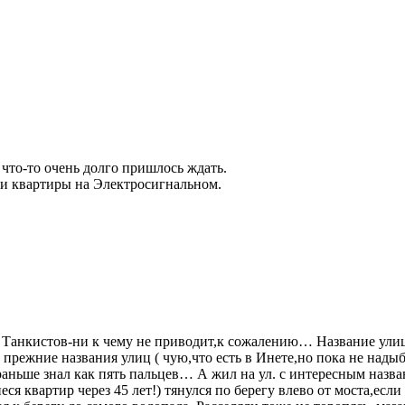
 что-то очень долго пришлось ждать.
али квартиры на Электросигнальном.
 Танкистов-ни к чему не приводит,к сожалению… Название улиц
ь прежние названия улиц ( чую,что есть в Инете,но пока не нады
аньше знал как пять пальцев… А жил на ул. с интересным назв
я квартир через 45 лет!) тянулся по берегу влево от моста,если