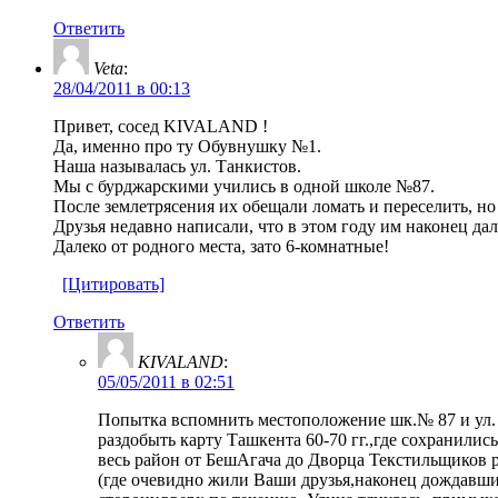
Ответить
Veta
:
28/04/2011 в 00:13
Привет, сосед KIVALAND !
Да, именно про ту Обувнушку №1.
Наша называлась ул. Танкистов.
Мы с бурджарскими учились в одной школе №87.
После землетрясения их обещали ломать и переселить, но
Друзья недавно написали, что в этом году им наконец д
Далеко от родного места, зато 6-комнатные!
[Цитировать]
Ответить
KIVALAND
:
05/05/2011 в 02:51
Попытка вспомнить местоположение шк.№ 87 и ул.
раздобыть карту Ташкента 60-70 гг.,где сохранилис
весь район от БешАгача до Дворца Текстильщиков р
(где очевидно жили Ваши друзья,наконец дождавшиес