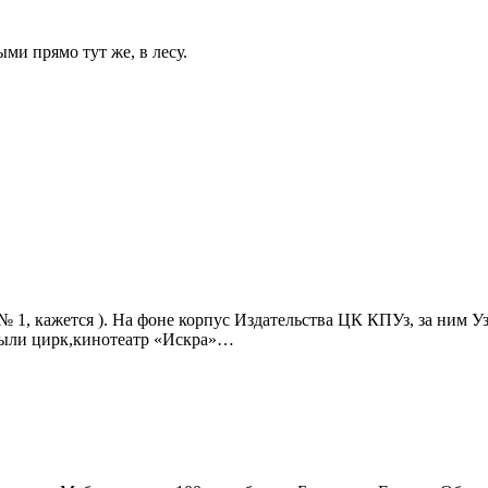
и прямо тут же, в лесу.
 (№ 1, кажется ). На фоне корпус Издательства ЦК КПУз, за ним 
были цирк,кинотеатр «Искра»…