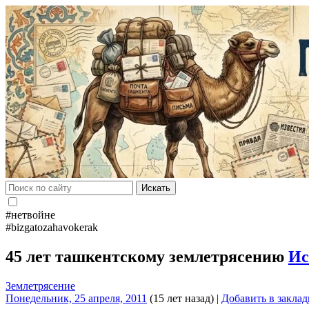
Искать
#нетвойне
#bizgatozahavokerak
45 лет ташкентскому землетрясению
Ис
Землетрясение
Понедельник, 25 апреля, 2011
(15 лет назад)
|
Добавить в закла