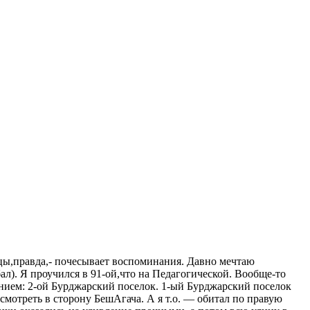
ы,правда,- почесывает воспоминания. Давно мечтаю
бал). Я проучился в 91-ой,что на Педагогической. Вообще-то
анием: 2-ой Бурджарский поселок. 1-ый Бурджарский поселок
 смотреть в сторону БешАгача. А я т.о. — обитал по правую