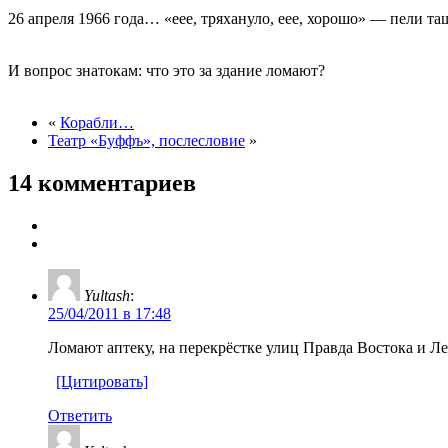
26 апреля 1966 года… «еее, тряхануло, еее, хорошо» — пели та
И вопрос знатокам: что это за здание ломают?
«
Корабли…
Театр «Буффъ», послесловие
»
14 комментариев
Yultash
:
25/04/2011 в 17:48
Ломают аптеку, на перекрёстке улиц Правда Востока и Л
[Цитировать]
Ответить