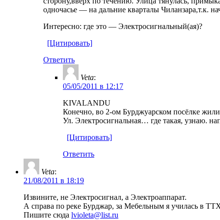
сторону,вверх по течению. Улица тянулась, примыка
одночасье — на дальние кварталы Чиланзара,т.к. н
Интересно: где это — Электросигнальный(ая)?
[Цитировать]
Ответить
Veta
:
05/05/2011 в 12:17
KIVALANDU
Конечно, во 2-ом Бурджуарском посёлке жили 
Ул. Электросигнальная… где такая, узнаю. на
[Цитировать]
Ответить
Veta
:
21/08/2011 в 18:19
Извините, не Электросигнал, а Электроаппарат.
А справа по реке Бурджар, за Мебельным я училась в ТТ
Пишите сюда
lvioleta@list.ru