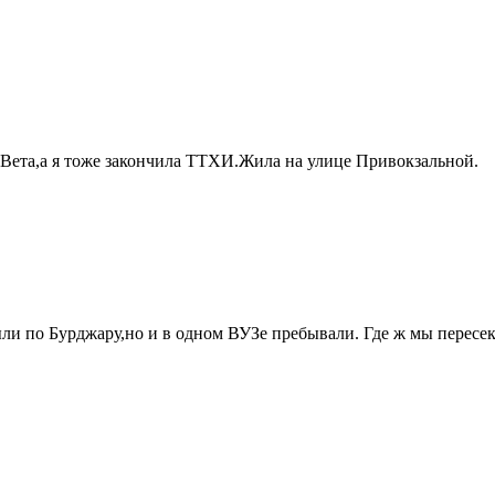
.Вета,а я тоже закончила ТТХИ.Жила на улице Привокзальной.
были по Бурджару,но и в одном ВУЗе пребывали. Где ж мы пересе