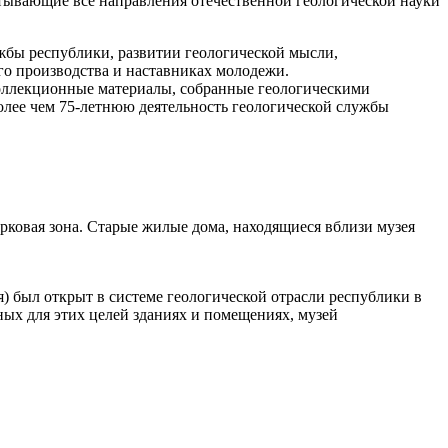
тывающие все направления отечественной геологической науки
жбы республики, развитии геологической мысли,
го производства и наставниках молодежи.
оллекционные материалы, собранные геологическими
олее чем 75-летнюю деятельность геологической службы
арковая зона. Старые жилые дома, находящиеся вблизи музея
) был открыт в системе геологической отрасли республики в
ных для этих целей зданиях и помещениях, музей