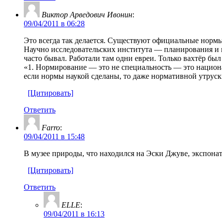
Виктор Арведович Ивонин
:
09/04/2011 в 06:28
Это всегда так делается. Существуют официальные нор
Научно исследовательских института — планирования и н
часто бывал. Работали там одни евреи. Только вахтёр бы
«1. Нормирование — это не специальность — это национа
если нормы наукой сделаны, то даже нормативной утруск
[Цитировать]
Ответить
Farro
:
09/04/2011 в 15:48
В музее природы, что находился на Эски Джуве, экспона
[Цитировать]
Ответить
ELLE
:
09/04/2011 в 16:13