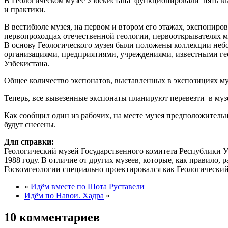
В Геологическом музее Узбекистана функционировали пять вы
и практики.
В вестибюле музея, на первом и втором его этажах, экспонир
первопроходцах отечественной геологии, первооткрывателях 
В основу Геологического музея были положены коллекции неб
организациями, предприятиями, учреждениями, известными ге
Узбекистана.
Общее количество экспонатов, выставленных в экспозициях муз
Теперь, все вывезенные экспонаты планируют перевезти в муз
Как сообщил один из рабочих, на месте музея предположительн
будут снесены.
Для справки:
Геологический музей Государственного комитета Республики У
1988 году. В отличие от других музеев, которые, как правило
Госкомгеологии специально проектировался как Геологический 
«
Идём вместе по Шота Руставели
Идём по Навои. Хадра
»
10 комментариев