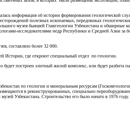
ставочных залов, в которых были размещены экспозиции, охва
овалась информация об истории формирования геологической слу
месторождений полезных ископаемых, передовиках геологическо
ольшого музея бывшей Главгеологии Узбекистана и обширные к
ологами-исследователями недр Республики и Средней Азии за б
ея, составляло более 32 000.
ей Истории, где откроют специальный отдел по геологии.
о будет построен элитный жилой комплекс, или будет разбита п
збекистан по геологии и минеральным ресурсам (Госкомгеология
, размещаются в реконструированных, специально переоборудован
музей Узбекистана. Строительство его было начато в 1976 году.