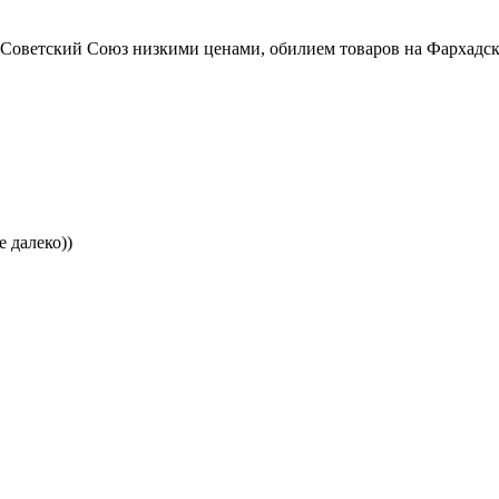
 Советский Союз низкими ценами, обилием товаров на Фархадско
 далеко))