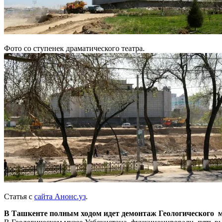
Фото со ступенек драматического театра.
Статья с
сайта Анонс.уз
.
В Ташкенте полным ходом идет демонтаж Геологического му