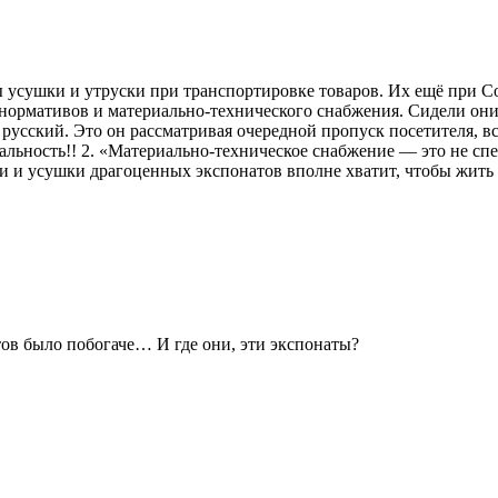
мы усушки и утруски при транспортировке товаров. Их ещё пр
ормативов и материально-технического снабжения. Сидели они 
л русский. Это он рассматривая очередной пропуск посетителя, 
льность!! 2. «Материально-техническое снабжение — это не спе
и и усушки драгоценных экспонатов вполне хватит, чтобы жить 
тов было побогаче… И где они, эти экспонаты?