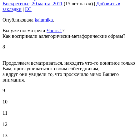
Воскресенье, 20 марта, 2011
(15 лет назад)
|
Добавить в
закладки
|
EC
Опубликовала
kalumika
.
Вы уже посмотрели
Часть 1
?
Как восприняли аллегорически-метафорические образы?
8
Продолжаем всматриваться, находить что-то понятное только
Вам, прислушиваться к своим собеседникам,
а вдруг они увидели то, что проскочило мимо Вашего
внимания.
9
10
11
12
13