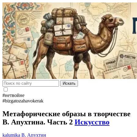
Искать
#нетвойне
#bizgatozahavokerak
Метафорические образы в творчестве
В. Апухтина. Часть 2
Искусство
kalumika
В. Апухтин