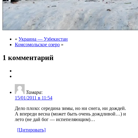
«
Украина — Узбекистан
Комсомольское озеро
»
1 комментарий
Тамара
:
15/01/2011 в 11:54
Дело плохо: середина зимы, но ни снега, ни дождей.
А впереди весна (может быть очень дождливой…) и
лето (не дай бог — испепеляющим)…
[Цитировать]