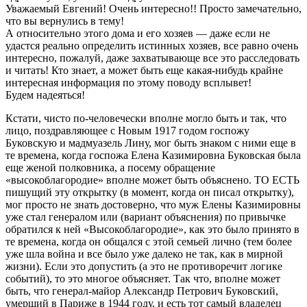
Уважаемый Евгений! Очень интересно!! Просто замечательно,
что вы вернулись в тему!
А относительно этого дома и его хозяев — даже если не
удастся реально определить истинных хозяев, все равно очень
интересно, пожалуй, даже захватывающе все это расследовать
и читать! Кто знает, а может быть еще какая-нибудь крайне
интересная информация по этому поводу всплывет!
Будем надеяться!
Кстати, чисто по-человечески вполне могло быть и так, что
лицо, поздравляющее с Новым 1917 годом госпожу
Буковскую и мадмуазель Лину, мог быть знаком с ними еще в
те времена, когда госпожа Елена Казимировна Буковская была
еще женой полковника, а посему обращение
«высокоблагородие» вполне может быть объяснено. ТО ЕСТЬ
пишущий эту открытку (в момент, когда он писал открытку),
мог просто не знать достоверно, что муж Елены Казимировны
уже стал генералом или (вариант объяснения) по привычке
обратился к ней «Высокоблагородие», как это было принято в
те времена, когда он общался с этой семьей лично (тем более
уже шла война и все было уже далеко не так, как в мирной
жизни). Если это допустить (а это не противоречит логике
событий), то это многое объясняет. Так что, вполне может
быть, что генерал-майор Александр Петрович Буковский,
умерший в Париже в 1944 году, и есть тот самый владелец