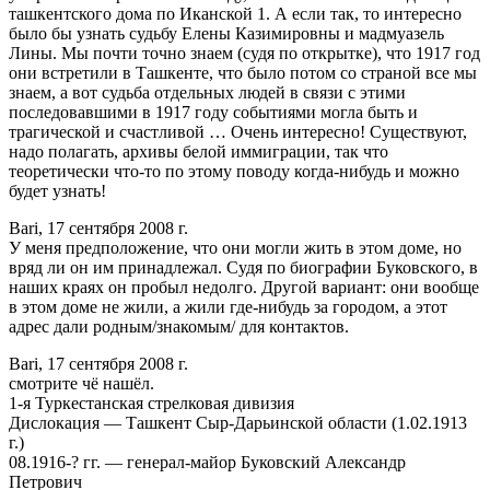
ташкентского дома по Иканской 1. А если так, то интересно
было бы узнать судьбу Елены Казимировны и мадмуазель
Лины. Мы почти точно знаем (судя по открытке), что 1917 год
они встретили в Ташкенте, что было потом со страной все мы
знаем, а вот судьба отдельных людей в связи с этими
последовавшими в 1917 году событиями могла быть и
трагической и счастливой … Очень интересно! Существуют,
надо полагать, архивы белой иммиграции, так что
теоретически что-то по этому поводу когда-нибудь и можно
будет узнать!
Bari, 17 сентября 2008 г.
У меня предположение, что они могли жить в этом доме, но
вряд ли он им принадлежал. Судя по биографии Буковского, в
наших краях он пробыл недолго. Другой вариант: они вообще
в этом доме не жили, а жили где-нибудь за городом, а этот
адрес дали родным/знакомым/ для контактов.
Bari, 17 сентября 2008 г.
смотрите чё нашёл.
1-я Туркестанская стрелковая дивизия
Дислокация — Ташкент Сыр-Дарьинской области (1.02.1913
г.)
08.1916-? гг. — генерал-майор Буковский Александр
Петрович