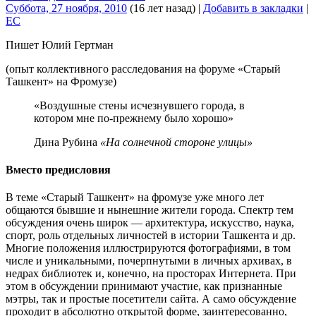
Суббота, 27 ноября, 2010
(16 лет назад)
|
Добавить в закладки
|
EC
Пишет Юлий Гертман
(опыт коллективного расследования на форуме «Старый
Ташкент» на Фромузе)
«Воздушные стены исчезнувшего города, в
котором мне по-прежнему было хорошо»
Дина Рубина
«На солнечной стороне улицы»
Вместо предисловия
В теме «Старый Ташкент» на фромузе уже много лет
общаются бывшие и нынешние жители города. Спектр тем
обсуждения очень широк — архитектура, искусство, наука,
спорт, роль отдельных личностей в истории Ташкента и др.
Многие положения иллюстрируются фотографиями, в том
числе и уникальными, почерпнутыми в личных архивах, в
недрах библиотек и, конечно, на просторах Интернета. При
этом в обсуждении принимают участие, как признанные
мэтры, так и простые посетители сайта. А само обсуждение
проходит в абсолютно открытой форме, заинтересованно,