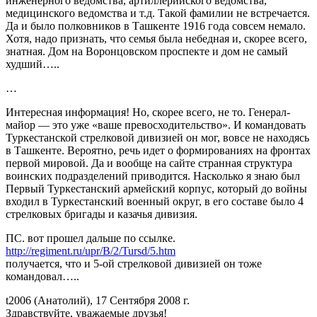
инженерного ведомства, артиллерийского ведомства,
медицинского ведомства и т.д. Такой фамилии не встречается.
Да и было полковников в Ташкенте 1916 года совсем немало.
Хотя, надо признать, что семья была небедная и, скорее всего,
знатная. Дом на Воронцовском проспекте и дом не самый
худший…..
…
Интересная информация! Но, скорее всего, не то. Генерал-
майор — это уже «ваше превосходительство». И командовать
Туркестанской стрелковой дивизией он мог, вовсе не находясь
в Ташкенте. Вероятно, речь идет о формированиях на фронтах
первой мировой. Да и вообще на сайте странная структура
воинских подразделений приводится. Насколько я знаю был
Первый Туркестанский армейский корпус, который до войны
входил в Туркестанский военный округ, в его составе было 4
стрелковых бригады и казачья дивизия.
ПС. вот прошел дальше по ссылке.
http://regiment.ru/upr/B/2/Tursd/5.htm
получается, что и 5-ой стрелковой дивизией он тоже
командовал…..
t2006 (Анатолий), 17 Сентября 2008 г.
Здравствуйте, уважаемые друзья!