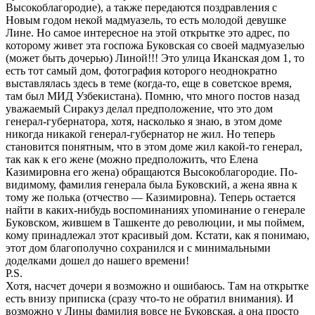
Высокоблагородие), а также передаются поздравления с
Новым годом некой мадмуазель, то есть молодой девушке
Лине. Но самое интересное на этой открытке это адрес, по
которому живет эта госпожа Буковская со своей мадмуазелью
(может быть дочерью) Линой!!! Это улица Иканская дом 1, то
есть тот самый дом, фотография которого неоднократно
выставлялась здесь в теме (когда-то, еще в советское время,
там был МИД Узбекистана). Помню, что много постов назад
уважаемый Сиракуз делал предположение, что это дом
генерал-губернатора, хотя, насколько я знаю, в этом доме
никогда никакой генерал-губернатор не жил. Но теперь
становится понятным, что в этом доме жил какой-то генерал,
так как к его жене (можно предположить, что Елена
Казимировна его жена) обращаются Высокоблагородие. По-
видимому, фамилия генерала была Буковский, а жена явна к
тому же полька (отчество — Казимировна). Теперь остается
найти в каких-нибудь воспоминаниях упоминание о генерале
Буковском, жившем в Ташкенте до революции, и мы поймем,
кому принадлежал этот красивый дом. Кстати, как я понимаю,
этот дом благополучно сохранился и с минимальными
доделками дошел до нашего времени!
P.S.
Хотя, насчет дочери я возможно и ошибаюсь. Там на открытке
есть внизу приписка (сразу что-то не обратил внимания). И
возможно у Лины фамилия вовсе не Буковская, а она просто