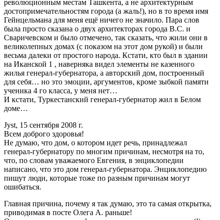
революционным местам Ташкента, а не архитектурным
достопримечательностям города (а жаль!), но в то время имя
Гейнцельмана для меня ещё ничего не значило. Пара слов
была просто сказана о двух архитекторах города В.С. и
Сваричевском и было отмечено, так сказать, что жили они в
великолепных домах (с показом на этот дом рукой) и были
весьма далеки от простого народа. Кстати, кто был в здании
на Иканской 1 , наверняка видел элементы не казенного
жилья генерал-губернатора, а авторский дом, построенный
для себя… но это эмоции, аргументов, кроме зыбкой памяти
ученика 4 го класса, у меня нет…
И кстати, Туркестанский генерал-губернатор жил в Белом
доме…
Jуst, 15 сентября 2008 г.
Всем доброго здоровья!
Не думаю, что дом, о котором идет речь, принадлежал
генерал-губернатору по многим причинам, несмотря на то,
что, по словам уважаемого Евгения, в энциклопедии
написано, что это дом генерал-губернатора. Энциклопедию
пишут люди, которые тоже по разным причинам могут
ошибаться.
Главная причина, почему я так думаю, это та самая открытка,
приводимая в посте Олега А. раньше!