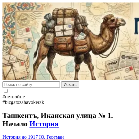
Искать
#нетвойне
#bizgatozahavokerak
Ташкентъ, Иканская улица № 1.
Начало
История
История до 1917
Ю. Гертман