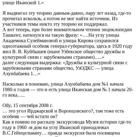
улице Иканской 1.»
Я выдвигал эту теорию давным-давно, пару лет назад, где-то
прочитал вскользь, а потом не мог найти источник. Из
участников темы никто эту теорию не поддержал.
А вот теперь, при более внимательном чтении энциклопедии
Ташкент, наткнулся на такую фразу: «….На углу улицы
Академика Сулеймановой и улицы Кирова сохранился
одноэтажный особняк генерал-губернатора, здесь в 1920 году
жил В. В. Куйбышев (ныне Узбекское общество дружбы и
культурной связи с зарубежными странами)…..»
далее следующая выдержка: «Дружбы и культурной связи с
зарубежными странами общество, УзОДКС — улица
Ахунбабаева 1…»
Насколько я понимаю, улица Ахунбабаева дом №1 начала
1980-х годов — это и есть улица Иканская дом № 1 начала 20-
го века…..
Olly, 15 сентября 2008 г.
… это угол Ирджарской и Воронцовского?, там тоже есть
особняк — чей кстати он?
Как я помню по рассказу экскурсовода Музея истории где-то
году в 1960 -м дом на углу Иканской принадлежал
В.С.Гейнцельману… правда экскурсия была посвящена