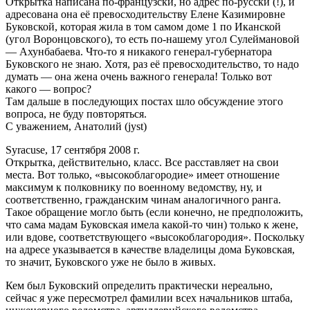
Открытка написана по-французски, но адрес по-русски (!), и
адресована она её превосходительству Елене Казимировне
Буковской, которая жила в том самом доме 1 по Иканской
(угол Воронцовского), то есть по-нашему угол Сулеймановой
— Ахунбабаева. Что-то я никакого генерал-губернатора
Буковского не знаю. Хотя, раз её превосходительство, то надо
думать — она жена очень важного генерала! Только вот
какого — вопрос?
Там дальше в последующих постах шло обсуждение этого
вопроса, не буду повторяться.
С уважением, Анатолий (jуst)
Syracuse, 17 сентября 2008 г.
Открытка, действительно, класс. Все расставляет на свои
места. Вот только, «высокоблагородие» имеет отношение
максимум к полковнику по военному ведомству, ну, и
соответственно, гражданским чинам аналогичного ранга.
Такое обращение могло быть (если конечно, не предположить,
что сама мадам Буковская имела какой-то чин) только к жене,
или вдове, соответствующего «высокоблагородия». Поскольку
на адресе указывается в качестве владелицы дома Буковская,
то значит, Буковского уже не было в живых.
Кем был Буковский определить практически нереально,
сейчас я уже пересмотрел фамилии всех начальников штаба,