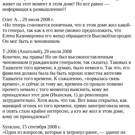
живет на этот момент в этом доме! Но все равно —
информация к размышлению!!
Олег А. , 29 июля 2008 г.
«Но теперь становится понятным, что в этом доме жил какой-
то генерал, так как к его жене (можно предположить, что
Елена Казимировна его жена) обращаются Высокоблагородие.
Он мог быть и чиновником.
Т-2006 (Анатолий), 29 июля 2008
Конечно, вы правы! Но он был высокопоставленным
чиновником (гражданским генералом, так сказать). Таковых в
Ташкенте того времени, я думаю, было немного. Так что, его
фамилия должна была бы быть хорошо известна жителям
Ташкента того времени. К сожалению, «порвалась связь
времен», и сейчас (к тому же, времени-то прошло помимо
прочего немало с того момента) выяснить, кому же
принадлежал этот дом (Иканская, 1) до революции
затруднительно. Хотя жаль, что так. Вот ваша открытка, как
манящий огонек из того времени, прямо заинтриговала меня,
и опять стало крайне интересно, а кто же жил в этом доме,
кому он принадлежал?
Syracuse, 15 сентября 2008 г.
«Один из вопросов, которые я затронул ранее, — здание на