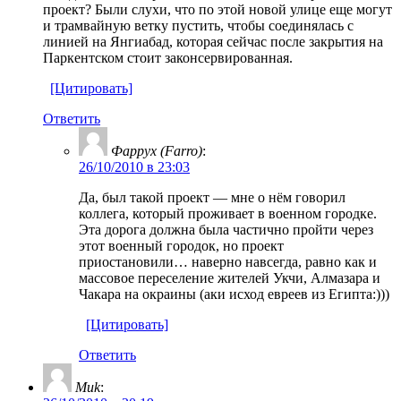
проект? Были слухи, что по этой новой улице еще могут
и трамвайную ветку пустить, чтобы соединялась с
линией на Янгиабад, которая сейчас после закрытия на
Паркентском стоит законсервированная.
[Цитировать]
Ответить
Фаррух (Farro)
:
26/10/2010 в 23:03
Да, был такой проект — мне о нём говорил
коллега, который проживает в военном городке.
Эта дорога должна была частично пройти через
этот военный городок, но проект
приостановили… наверно навсегда, равно как и
массовое переселение жителей Укчи, Алмазара и
Чакара на окраины (аки исход евреев из Египта:)))
[Цитировать]
Ответить
Muk
: