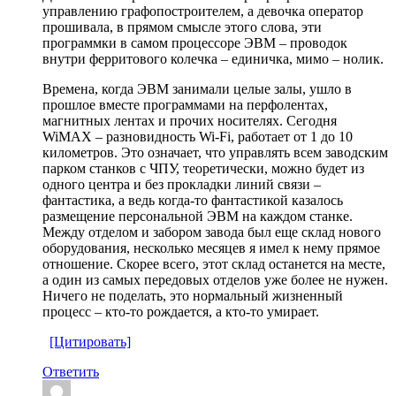
управлению графопостроителем, а девочка оператор
прошивала, в прямом смысле этого слова, эти
программки в самом процессоре ЭВМ – проводок
внутри ферритового колечка – единичка, мимо – нолик.
Времена, когда ЭВМ занимали целые залы, ушло в
прошлое вместе программами на перфолентах,
магнитных лентах и прочих носителях. Сегодня
WiMAX – разновидность Wi-Fi, работает от 1 до 10
километров. Это означает, что управлять всем заводским
парком станков с ЧПУ, теоретически, можно будет из
одного центра и без прокладки линий связи –
фантастика, а ведь когда-то фантастикой казалось
размещение персональной ЭВМ на каждом станке.
Между отделом и забором завода был еще склад нового
оборудования, несколько месяцев я имел к нему прямое
отношение. Скорее всего, этот склад останется на месте,
а один из самых передовых отделов уже более не нужен.
Ничего не поделать, это нормальный жизненный
процесс – кто-то рождается, а кто-то умирает.
[Цитировать]
Ответить