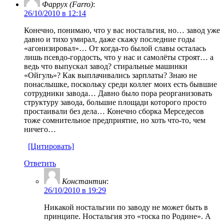
Фаррух (Farro)
:
26/10/2010 в 12:14
Конечно, понимаю, что у вас ностальгия, но… завод уже
давно и тихо умирал, даже скажу последние годы
«агонизировал»… От когда-то былой славы осталась
лишь псевдо-гордость, что у нас и самолёты строят… а
ведь что выпускал завод? стиральные машинки
«Ойгуль»? Как выплачивались зарплаты? Знаю не
понаслышке, поскольку среди коллег моих есть бывшие
сотрудники завода… Давно было пора реорганизовать
структуру завода, большие площади которого просто
простаивали без дела… Конечно сборка Мерседесов
тоже сомнительное предприятие, но хоть что-то, чем
ничего…
[Цитировать]
Ответить
Константин
:
26/10/2010 в 19:29
Никакой ностальгии по заводу не может быть в
принципе. Ностальгия это «тоска по Родине». А