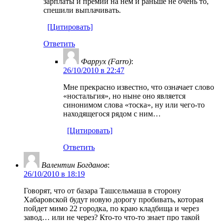
зарплаты и премии на нем и раньше не очень то,
спешили выплачивать.
[Цитировать]
Ответить
Фаррух (Farro)
:
26/10/2010 в 22:47
Мне прекрасно известно, что означает слово
«ностальгия», но ныне оно является
синонимом слова «тоска», ну или чего-то
находящегося рядом с ним…
[Цитировать]
Ответить
Валентин Богданов
:
26/10/2010 в 18:19
Говорят, что от базара Ташсельмаша в сторону
Хабаровской будут новую дорогу пробивать, которая
пойдет мимо 22 городка, по краю кладбища и через
завод… или не через? Кто-то что-то знает про такой