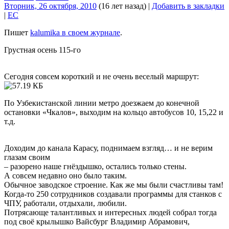
Вторник, 26 октября, 2010
(16 лет назад)
|
Добавить в закладки
|
EC
Пишет
kalumika в своем журнале
.
Грустная осень 115-го
Сегодня совсем короткий и не очень веселый маршрут:
По Узбекистанской линии метро доезжаем до конечной
остановки «Чкалов», выходим на кольцо автобусов 10, 15,22 и
т.д.
Доходим до канала Карасу, поднимаем взгляд… и не верим
глазам своим
– разорено наше гнёздышко, остались только стены.
А совсем недавно оно было таким.
Обычное заводское строение. Как же мы были счастливы там!
Когда-то 250 сотрудников создавали программы для станков с
ЧПУ, работали, отдыхали, любили.
Потрясающе талантливых и интересных людей собрал тогда
под своё крылышко Вайсбург Владимир Абрамович,