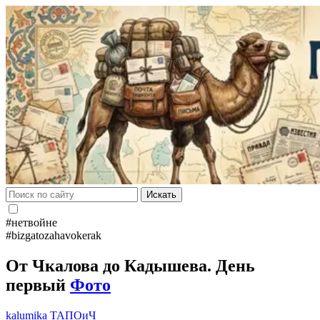
Искать
#нетвойне
#bizgatozahavokerak
От Чкалова до Кадышева. День
первый
Фото
kalumika
ТАПОиЧ