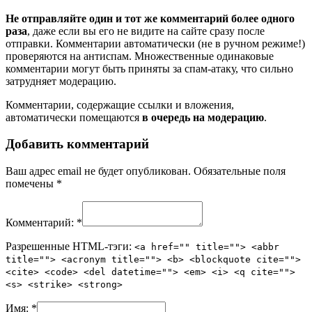
Не отправляйте один и тот же комментарий более одного
раза
, даже если вы его не видите на сайте сразу после
отправки. Комментарии автоматически (не в ручном режиме!)
проверяются на антиспам. Множественные одинаковые
комментарии могут быть приняты за спам-атаку, что сильно
затрудняет модерацию.
Комментарии, содержащие ссылки и вложения,
автоматически помещаются
в очередь на модерацию
.
Добавить комментарий
Ваш адрес email не будет опубликован.
Обязательные поля
помечены
*
Комментарий:
*
Разрешенные HTML-тэги:
<a href="" title=""> <abbr
title=""> <acronym title=""> <b> <blockquote cite="">
<cite> <code> <del datetime=""> <em> <i> <q cite="">
<s> <strike> <strong>
Имя:
*