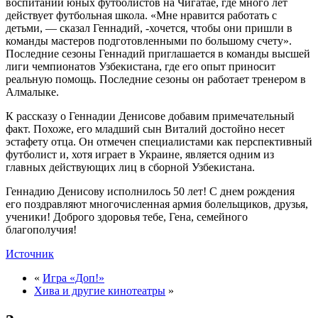
воспитании юных футболистов на Чигатае, где много лет
действует футбольная школа. «Мне нравится работать с
детьми, — сказал Геннадий, -хочется, чтобы они пришли в
команды мастеров подготовленными по большому счету».
Последние сезоны Геннадий приглашается в команды высшей
лиги чемпионатов Узбекистана, где его опыт приносит
реальную помощь. Последние сезоны он работает тренером в
Алмалыке.
К рассказу о Геннадии Денисове добавим примечательный
факт. Похоже, его младший сын Виталий достойно несет
эстафету отца. Он отмечен специалистами как перспективный
футболист и, хотя играет в Украине, является одним из
главных действующих лиц в сборной Узбекистана.
Геннадию Денисову исполнилось 50 лет! С днем рождения
его поздравляют многочисленная армия болельщиков, друзья,
ученики! Доброго здоровья тебе, Гена, семейного
благополучия!
Источник
«
Игра «Доп!»
Хива и другие кинотеатры
»