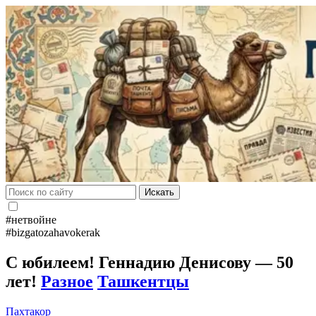
Искать
#нетвойне
#bizgatozahavokerak
C юбилеем! Геннадию Денисову — 50
лет!
Разное
Ташкентцы
Пахтакор