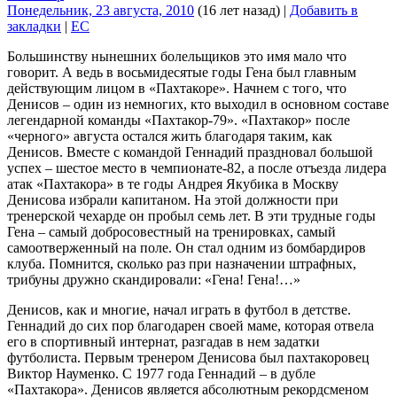
Понедельник, 23 августа, 2010
(16 лет назад)
|
Добавить в
закладки
|
EC
Большинству нынешних болельщиков это имя мало что
говорит. А ведь в восьмидесятые годы Гена был главным
действующим лицом в «Пахтакоре». Начнем с того, что
Денисов – один из немногих, кто выходил в основном составе
легендарной команды «Пахтакор-79». «Пахтакор» после
«черного» августа остался жить благодаря таким, как
Денисов. Вместе с командой Геннадий праздновал большой
успех – шестое место в чемпионате-82, а после отъезда лидера
атак «Пахтакора» в те годы Андрея Якубика в Москву
Денисова избрали капитаном. На этой должности при
тренерской чехарде он пробыл семь лет. В эти трудные годы
Гена – самый добросовестный на тренировках, самый
самоотверженный на поле. Он стал одним из бомбардиров
клуба. Помнится, сколько раз при назначении штрафных,
трибуны дружно скандировали: «Гена! Гена!…»
Денисов, как и многие, начал играть в футбол в детстве.
Геннадий до сих пор благодарен своей маме, которая отвела
его в спортивный интернат, разгадав в нем задатки
футболиста. Первым тренером Денисова был пахтакоровец
Виктор Науменко. С 1977 года Геннадий – в дубле
«Пахтакора». Денисов является абсолютным рекордсменом