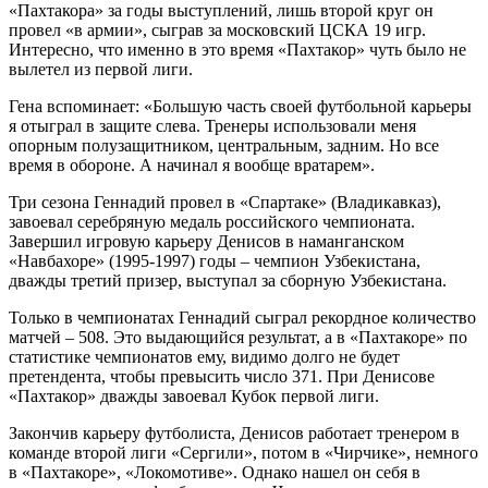
«Пахтакора» за годы выступлений, лишь второй круг он
провел «в армии», сыграв за московский ЦСКА 19 игр.
Интересно, что именно в это время «Пахтакор» чуть было не
вылетел из первой лиги.
Гена вспоминает: «Большую часть своей футбольной карьеры
я отыграл в защите слева. Тренеры использовали меня
опорным полузащитником, центральным, задним. Но все
время в обороне. А начинал я вообще вратарем».
Три сезона Геннадий провел в «Спартаке» (Владикавказ),
завоевал серебряную медаль российского чемпионата.
Завершил игровую карьеру Денисов в наманганском
«Навбахоре» (1995-1997) годы – чемпион Узбекистана,
дважды третий призер, выступал за сборную Узбекистана.
Только в чемпионатах Геннадий сыграл рекордное количество
матчей – 508. Это выдающийся результат, а в «Пахтакоре» по
статистике чемпионатов ему, видимо долго не будет
претендента, чтобы превысить число 371. При Денисове
«Пахтакор» дважды завоевал Кубок первой лиги.
Закончив карьеру футболиста, Денисов работает тренером в
команде второй лиги «Сергили», потом в «Чирчике», немного
в «Пахтакоре», «Локомотиве». Однако нашел он себя в