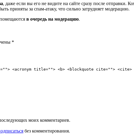
за
, даже если вы его не видите на сайте сразу после отправки. 
ть приняты за спам-атаку, что сильно затрудняет модерацию.
и помещаются
в очередь на модерацию
.
ечены
*
e=""> <acronym title=""> <b> <blockquote cite=""> <cite>
ля последующих моих комментариев.
подписаться
без комментирования.