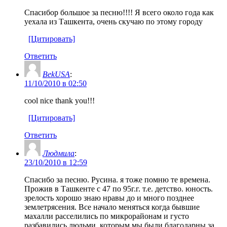
Спасибор большое за песню!!!! Я всего около года как
уехала из Ташкента, очень скучаю по этому городу
[Цитировать]
Ответить
BekUSA
:
11/10/2010 в 02:50
cool nice thank you!!!
[Цитировать]
Ответить
Людмила
:
23/10/2010 в 12:59
Спасибо за песню. Русина. я тоже помню те времена.
Прожив в Ташкенте с 47 по 95г.г. т.е. детство. юность.
зрелость хорошо знаю нравы до и много позднее
землетрясения. Все начало меняться когда бывшие
махалли расселились по микрорайонам и густо
разбавились людьми. которым мы были благодарны за