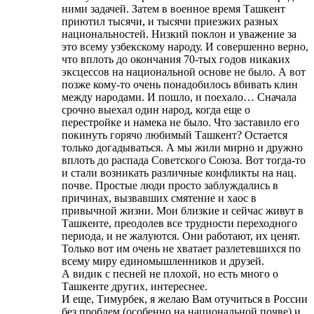
ними задачей. Затем в военное время Ташкент
приютил тысячи, и тысячи приезжих разных
национальностей. Низкий поклон и уважение за
это всему узбекскому народу. И совершенно верно,
что вплоть до окончания 70-тых годов никаких
эксцессов на национальной основе не было. А вот
позже кому-то очень понадобилось вбивать клин
между народами. И пошло, и поехало… Сначала
срочно выехал один народ, когда еще о
перестройке и намека не было. Что заставило его
покинуть горячо любимый Ташкент? Остается
только догадываться. А мы жили мирно и дружно
вплоть до распада Советского Союза. Вот тогда-то
и стали возникать различные конфликты на нац.
почве. Простые люди просто заблуждались в
причинах, вызвавших смятение и хаос в
привычной жизни. Мои близкие и сейчас живут в
Ташкенте, преодолев все трудности переходного
периода, и не жалуются. Они работают, их ценят.
Только вот им очень не хватает разлетевшихся по
всему миру единомышленников и друзей.
А видик с песней не плохой, но есть много о
Ташкенте других, интереснее.
И еще, Тимурбек, я желаю Вам отучиться в России
без проблем (особенно на национальной почве) и