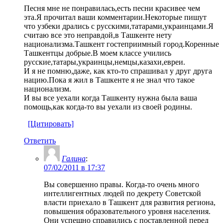
Песня мне не понравилась,есть песни красивее чем
эта.Я прочитал ваши комментарии.Некоторые пишут
что узбеки дрались с русскими,татарами,украинцами.Я
считаю все это неправдой,в Ташкенте нету
национализма.Ташкент гостеприимный город.Коренные
Ташкентцы добрые.В моем классе учились
русские,татары,украинцы,немцы,казахи,евреи.
И я не помню,даже, как кто-то спрашивал у друг друга
нацию.Пока я жил в Ташкенте я не знал что такое
национализм.
И вы все уехали когда Ташкенту нужна была ваша
помощь,как когда-то вы уехали из своей родины.
[Цитировать]
Ответить
Галина
:
07/02/2011 в 17:37
Вы совершенно правы. Когда-то очень много
интеллигентных людей по декрету Советской
власти приехало в Ташкент для развития региона,
повышения образовательного уровня населения.
Они успешно справились с поставленной перед