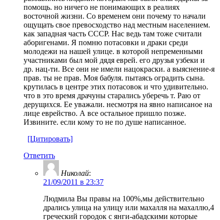
помощь. но ничего не понимающих в реалиях
восточной жизни. Со временем они почему то начали
ощущать свое превосходство над местным населением.
как западная часть СССР. Нас ведь там тоже считали
аборигенами. Я помню потасовки и драки среди
молодежи на нашей улице. в которой непременными
участниками был мой дядя еврей. его друзья узбеки и
др. нац-ти. Все они не имели нацокраски. а выяснение-я
прав. ты не прав. Моя бабуля. пытаясь оградить сына.
крутилась в центре этих потасовок и что удивительно.
что в это время драчуны старались уберечь т. Раю от
дерущихся. Ее уважали. несмотря на явно написаное на
лице еврейство. А все остальное пришло позже.
Извините. если кому то не по душе написанное.
[Цитировать]
Ответить
Николай
:
21/09/2011 в 23:37
Людмила Вы правы на 100%,мы действительно
дрались улица на улицу или махалля на махаллю,4
греческий городок с янги-абадскими которые