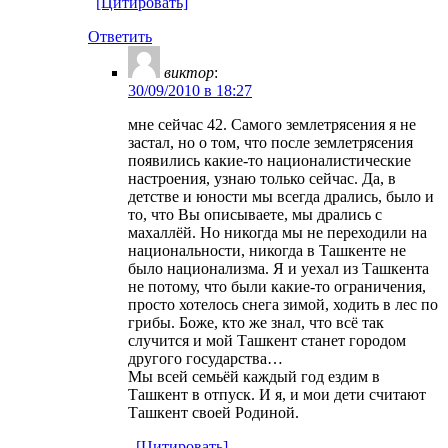
[Цитировать]
Ответить
виктор
:
30/09/2010 в 18:27
мне сейчас 42. Самого землетрясения я не
застал, но о том, что после землетрясения
появились какие-то националистические
настроения, узнаю только сейчас. Да, в
детстве и юности мы всегда дрались, было и
то, что Вы описываете, мы дрались с
махаллёй. Но никогда мы не переходили на
национальности, никогда в Ташкенте не
было национализма. Я и уехал из Ташкента
не потому, что были какие-то ограничения,
просто хотелось снега зимой, ходить в лес по
грибы. Боже, кто же знал, что всё так
случится и мой Ташкент станет городом
другого государства…
Мы всей семьёй каждый год ездим в
Ташкент в отпуск. И я, и мои дети считают
Ташкент своей Родиной.
[Цитировать]