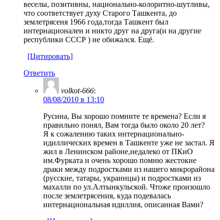
веселы, позитивны, национально-колоритно-шутливы,
что соответствует духу Старого Ташкента, до
землетрясеня 1966 года,тогда Ташкент был
интернационален и никто друг на друга(и на другие
республики СССР ) не обижался. Ещё.
[Цитировать]
Ответить
volkot-666
:
08/08/2010 в 13:10
Русина, Вы хорошо помните те времена? Если я
правильно понял, Вам тогда было около 20 лет?
Я к сожалению таких интернационально-
идиллических времен в Ташкенте уже не застал. Я
жил в Ленинском районе,недалеко от ПКиО
им.Фурката и очень хорошо помню жестокие
драки между подростками из нашего микрорайона
(русские, татары, украинцы) и подростками из
махалли по ул.Алтынкульской. Чтоже произошло
после землетрясения, куда подевалась
интернациональная идиллия, описанная Вами?