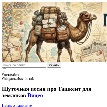
Искать
#нетвойне
#bizgatozahavokerak
Шуточная песня про Ташкент для
земляков
Видео
Песнь о Ташкенте