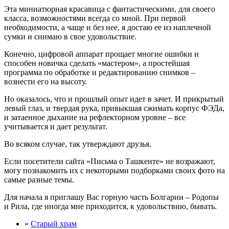
Эта миниатюрная красавица с фантастическими, для своего
класса, возможностями всегда со мной. При первой
необходимости, а чаще и без нее, я достаю ее из наплечной
сумки и снимаю в свое удовольствие.
Конечно, цифровой аппарат прощает многие ошибки и
способен новичка сделать «мастером», а простейшая
программа по обработке и редактированию снимков –
вознести его на высоту.
Но оказалось, что и прошлый опыт идет в зачет. И прикрытый
левый глаз, и твердая рука, привыкшая сжимать корпус ФЭДа,
и затаенное дыхание на рефлекторном уровне – все
учитывается и дает результат.
Во всяком случае, так утверждают друзья.
Если посетители сайта «Письма о Ташкенте» не возражают,
могу познакомить их с некоторыми подборками своих фото на
самые разные темы.
Для начала я приглашу Вас горную часть Болгарии – Родопы
и Рила, где иногда мне приходится, к удовольствию, бывать.
«
Старый храм