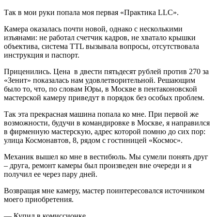
Так в мои руки попала моя первая «Практика LLC».
Камера оказалась почти новой, однако с несколькими
изъянами: не работал счетчик кадров, не хватало крышки
объектива, система TTL вызывала вопросы, отсутствовала
инструкция и паспорт.
Приценились. Цена в двести пятьдесят рублей против 270 за
«Зенит» показалась нам удовлетворительной. Решающим
было то, что, по словам Юры, в Москве в пентаконовской
мастерской камеру приведут в порядок без особых проблем.
Так эта прекрасная машина попала ко мне. При первой же
возможности, будучи в командировке в Москве, я направился
в фирменную мастерскую, адрес которой помню до сих пор:
улица Космонавтов, 8, рядом с гостиницей «Космос».
Механик вышел ко мне в вестибюль. Мы сумели понять друг
– друга, ремонт камеры был произведен вне очереди и я
получил ее через пару дней.
Возвращая мне камеру, мастер поинтересовался источником
моего приобретения.
— Купил в комиссионке.