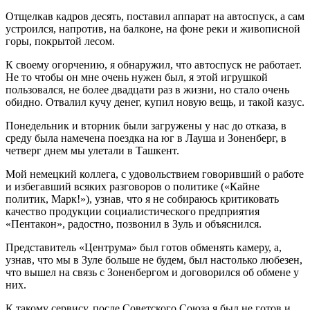
Отщелкав кадров десять, поставил аппарат на автоспуск, а сам
устроился, напротив, на балконе, на фоне реки и живописной
горы, покрытой лесом.
К своему огорчению, я обнаружил, что автоспуск не работает.
Не то чтобы он мне очень нужен был, я этой игрушкой
пользовался, не более двадцати раз в жизни, но стало очень
обидно. Отвалил кучу денег, купил новую вещь, и такой казус.
Понедельник и вторник были загружены у нас до отказа, в
среду была намечена поездка на юг в Лауша и Зоненберг, в
четверг днем мы улетали в Ташкент.
Мой немецкий коллега, с удовольствием говоривший о работе
и избегавший всяких разговоров о политике («Кайне
политик, Марк!»), узнав, что я не собираюсь критиковать
качество продукции социалистического предприятия
«Пентакон», радостно, позвонил в Зуль и объяснился.
Представитель «Центрума» был готов обменять камеру, а,
узнав, что мы в Зуле больше не будем, был настолько любезен,
что вышел на связь с Зоненбергом и договорился об обмене у
них.
К такому сервису, после Советского Союза я был не готов и