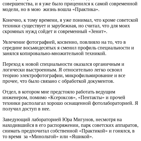
совершенства, и я уже было приценился к самой современной
модели, но в мою жизнь вошла «Практика».
Конечно, к тому времени, я уже понимал, что кроме советской
техники существует и зарубежная, но считал, что для моих
скромных нужд сойдет и современный «Зенит».
Увлечение фотографией, косвенно, повлияло на то, что в
середине восьмидесятых я сменил профиль специальности и
занялся копировально-множительной техникой.
Переход к новой специальности оказался органичным и
логически выстроенным. Я относительно легко освоил
теорию электрофотографии, микрофильмирование и все
прочее, что было связано с обработкой документов.
Отдел, в котором мне предстояло работать ведущим
инженером, помимо «Ксероксов», «Пентакты» и прочей
техники располагал хорошо оснащенной фотолабораторией. Я
получил доступ в нее.
Заведующий лабораторией Юра Мигунов, несмотря на
находившийся в его распоряжении, парк советских аппаратов,
снимать предпочитал собственной «Практикой» и гонялся, в
то время за «Минольтой» или «Яшикой».