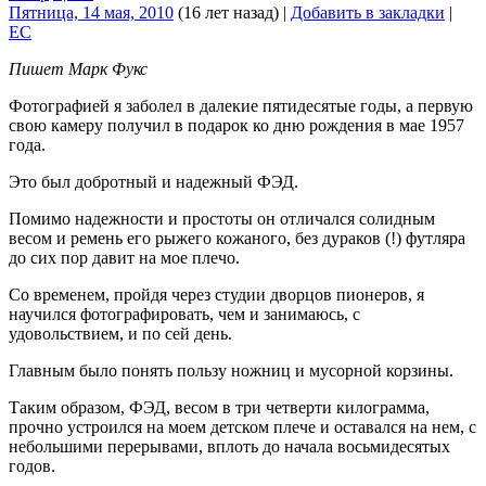
Пятница, 14 мая, 2010
(16 лет назад)
|
Добавить в закладки
|
EC
Пишет Марк Фукс
Фотографией я заболел в далекие пятидесятые годы, а первую
свою камеру получил в подарок ко дню рождения в мае 1957
года.
Это был добротный и надежный ФЭД.
Помимо надежности и простоты он отличался солидным
весом и ремень его рыжего кожаного, без дураков (!) футляра
до сих пор давит на мое плечо.
Со временем, пройдя через студии дворцов пионеров, я
научился фотографировать, чем и занимаюсь, с
удовольствием, и по сей день.
Главным было понять пользу ножниц и мусорной корзины.
Таким образом, ФЭД, весом в три четверти килограмма,
прочно устроился на моем детском плече и оставался на нем, с
небольшими перерывами, вплоть до начала восьмидесятых
годов.