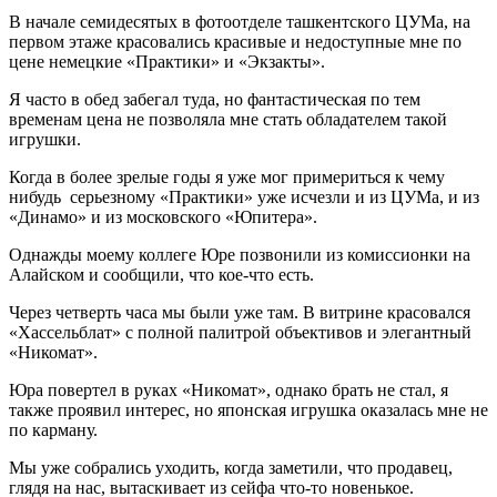
В начале семидесятых в фотоотделе ташкентского ЦУМа, на
первом этаже красовались красивые и недоступные мне по
цене немецкие «Практики» и «Экзакты».
Я часто в обед забегал туда, но фантастическая по тем
временам цена не позволяла мне стать обладателем такой
игрушки.
Когда в более зрелые годы я уже мог примериться к чему
нибудь серьезному «Практики» уже исчезли и из ЦУМа, и из
«Динамо» и из московского «Юпитера».
Однажды моему коллеге Юре позвонили из комиссионки на
Алайском и сообщили, что кое-что есть.
Через четверть часа мы были уже там. В витрине красовался
«Хассельблат» с полной палитрой объективов и элегантный
«Никомат».
Юра повертел в руках «Никомат», однако брать не стал, я
также проявил интерес, но японская игрушка оказалась мне не
по карману.
Мы уже собрались уходить, когда заметили, что продавец,
глядя на нас, вытаскивает из сейфа что-то новенькое.