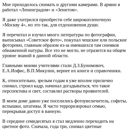
Мне приходилось снимать и другими камерами. В армии я
работал «Ленинградом» и «Зенитом».
Я даже ухитрился приобрести себе широкопленочную
«Москву 4», но это так, для отдохновения души.
Я перечитал и изучил много литературы по фотографии,
выписывал «Советское фото», покупал чешские или польские
фоторевю, главным образом из-за имевшихся там снимков
обнаженной натуры. Все это не могло, не отразится на общем
уровне знаний в данной области.
Главными моими учителями стали Д.З.Бунимович,
Е.А.Иофис, В.П.Микулин, вернее их книги и справочники.
К, относительно, зрелым годам я уже вполне прилично
снимал, строил кадр, начинал догадываться, что такое
перспектива и свет, составлял растворы проявителей.
В моем доме давно уже поселились фотоувеличитель, софиты,
вспышки, штативы. Я часто терроризировал семью,
перекрывая доступ в ванную.
В середине семидесятых я стал медленно переходить на
цветное фото. Сначала, года три, снимал цветные