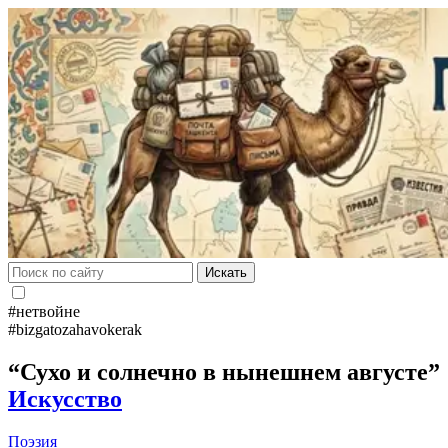
Искать
#нетвойне
#bizgatozahavokerak
“Сухо и солнечно в нынешнем августе”
Искусство
Поэзия