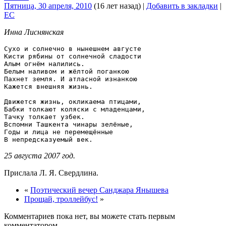
Пятница, 30 апреля, 2010
(16 лет назад)
|
Добавить в закладки
|
EC
Инна Лиснянская
Сухо и солнечно в нынешнем августе

Кисти рябины от солнечной сладости

Алым огнём налились.

Белым наливом и жёлтой поганкою

Пахнет земля. И атласной изнанкою

Кажется внешняя жизнь.

Движется жизнь, окликаема птицами,

Бабки толкают коляски с младенцами,

Тачку толкает узбек.

Вспомни Ташкента чинары зелёные,

Годы и лица не перемещённые

25 августа 2007 год.
Прислала Л. Я. Свердлина.
«
Поэтический вечер Санджара Янышева
Прощай, троллейбус!
»
Комментариев пока нет, вы можете стать первым
комментатором.