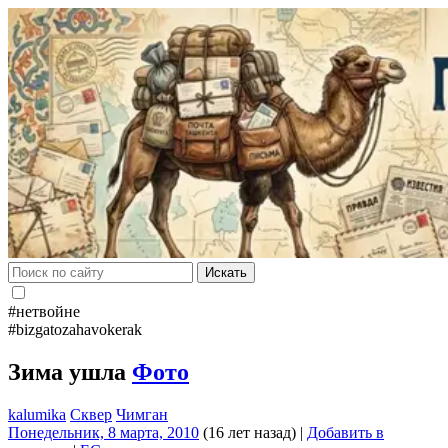
Искать
#нетвойне
#bizgatozahavokerak
Зима ушла
Фото
kalumika
Сквер
Чимган
Понедельник, 8 марта, 2010
(16 лет назад)
|
Добавить в