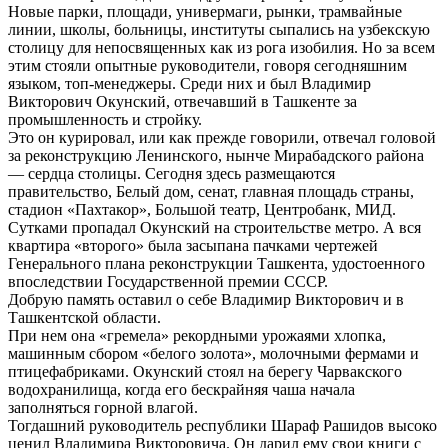
Новые парки, площади, универмаги, рынки, трамвайные
линии, школы, больницы, институты сыпались на узбекскую
столицу для непосвященных как из рога изобилия. Но за всем
этим стояли опытные руководители, говоря сегодняшним
языком, топ-менеджеры. Среди них и был Владимир
Викторович Окунский, отвечавший в Ташкенте за
промышленность и стройку.
Это он курировал, или как прежде говорили, отвечал головой
за реконструкцию Ленинского, нынче Мирабадского района
— сердца столицы. Сегодня здесь размещаются
правительство, Белый дом, сенат, главная площадь страны,
стадион «Пахтакор», Большой театр, Центробанк, МИД.
Сутками пропадал Окунский на строительстве метро. А вся
квартира «второго» была засыпана пачками чертежей
Генерального плана реконструкции Ташкента, удостоенного
впоследствии Государственной премии СССР.
Добрую память оставил о себе Владимир Викторович и в
Ташкентской области.
При нем она «гремела» рекордными урожаями хлопка,
машинным сбором «белого золота», молочными фермами и
птицефабриками. Окунский стоял на берегу Чарвакского
водохранилища, когда его бескрайняя чаша начала
заполняться горной влагой.
Тогдашний руководитель республики Шараф Рашидов высоко
ценил Владимира Викторовича. Он дарил ему свои книги с