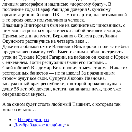
личным автографом и надписью «дорогому брату». В
последние годы Шараф Рашидов доверил Окунскому
организационный отдел ЦК — мозг партии, насчитывающей
в то время около полумиллиона человек.
Владимир Викторович был не из кабинетных чиновников, с
ним мог встретиться практически любой человек с улицы.
Приемные дни депутата Верховного Совета республики
Окунского растянулись на четверть века…
Даже на любимой охоте Владимир Викторович подчас не был
предоставлен самому себе. Вместе с ним любил пострелять
уток на Тузкане Юрий Гагарин, на кабанов он ходил с Юрием
Сенкевичем. Гости республики были его гостями…
Свой юбилей Владимир Викторович отмечает дома. Никаких
ресторанных банкетов — не та школа! За праздничным
столом будут все свои. Супруга Любовь Ивановна,
заслуженный врач республики, с которой прожили душа в
душу 56 лет, обе дочери, кстати, кандидаты наук, трое уже
оперившихся внуков.
А за окном будет стоять любимый Ташкент, с которым так
много связано…
«
И ещё один раз
Домбрабадское кладбище
»