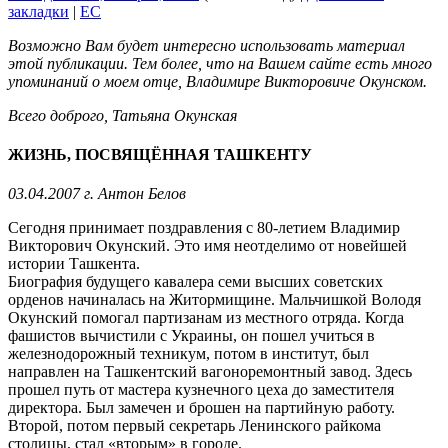
закладки
|
EC
Возможно Вам будет интересно использовать материал
этой публикации. Тем более, что на Вашем сайте есть много
упоминаний о моем отце, Владимире Викторовиче Окунском.
Всего доброго, Татьяна Окунская
ЖИЗНЬ, ПОСВЯЩЁННАЯ ТАШКЕНТУ
03.04.2007 г. Антон Белов
Сегодня принимает поздравления с 80-летием Владимир
Викторович Окунский. Это имя неотделимо от новейшей
истории Ташкента.
Биография будущего кавалера семи высших советских
орденов начиналась на Житормищине. Мальчишкой Володя
Окунский помогал партизанам из местного отряда. Когда
фашистов вычистили с Украины, он пошел учиться в
железнодорожный техникум, потом в институт, был
направлен на Ташкентский вагоноремонтный завод. Здесь
прошел путь от мастера кузнечного цеха до заместителя
директора. Был замечен и брошен на партийную работу.
Второй, потом первый секретарь Ленинского райкома
столицы, стал «вторым» в городе.