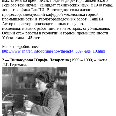
шахты № 8 во время ВОВ, позднее директор Ташкентского
Горного техникума, кандидат технических наук (с 1940 года),
доцент горфака ТашПИ. В последние годы жизни —
профессор, заведующий кафедрой «экономика горной
промышленности и геологоразведочных работ» ТашПИ.
Автор и соавтор производственных и научно-
исследовательских работ, многие из которых опубликованы.
Общий стаж работы в геологии и горной промышленности
Узбекистана –
45 лет
Более подробно здесь –
http://www.angren.info/forum/showthread-t_3697-age_10.html
2 — Винокурова Юдифь Лазаревна
(1909 – 1990) – жена
Л.Г. Гертмана.