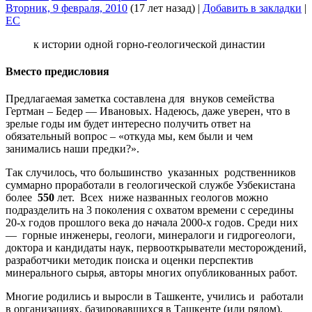
Вторник, 9 февраля, 2010
(17 лет назад)
|
Добавить в закладки
|
EC
к истории одной горно-геологической династии
Вместо предисловия
Предлагаемая заметка составлена для внуков семейства
Гертман – Бедер — Ивановых. Надеюсь, даже уверен, что в
зрелые годы им будет интересно получить ответ на
обязательный вопрос – «откуда мы, кем были и чем
занимались наши предки?».
Так случилось, что большинство указанных родственников
суммарно проработали в геологической службе Узбекистана
более
550
лет. Всех ниже названных геологов можно
подразделить на 3 поколения с охватом времени с середины
20-х годов прошлого века до начала 2000-х годов. Среди них
— горные инженеры, геологи, минералоги и гидрогеологи,
доктора и кандидаты наук, первооткрыватели месторождений,
разработчики методик поиска и оценки перспектив
минерального сырья, авторы многих опубликованных работ.
Многие родились и выросли в Ташкенте, учились и работали
в организациях, базировавшихся в Ташкенте (или рядом),