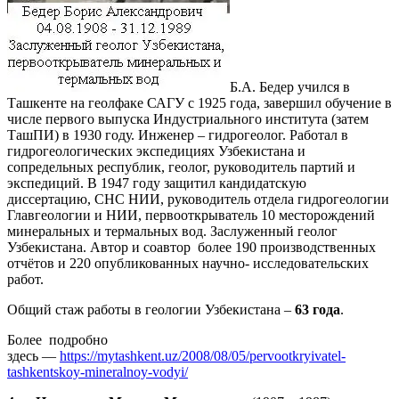
Б.А. Бедер учился в
Ташкенте на геолфаке САГУ с 1925 года, завершил обучение в
числе первого выпуска Индустриального института (затем
ТашПИ) в 1930 году. Инженер – гидрогеолог. Работал в
гидрогеологических экспедициях Узбекистана и
сопредельных республик, геолог, руководитель партий и
экспедиций. В 1947 году защитил кандидатскую
диссертацию, СНС НИИ, руководитель отдела гидрогеологии
Главгеологии и НИИ, первооткрыватель 10 месторождений
минеральных и термальных вод. Заслуженный геолог
Узбекистана. Автор и соавтор более 190 производственных
отчётов и 220 опубликованных научно- исследовательских
работ.
Общий стаж работы в геологии Узбекистана –
63 года
.
Более подробно
здесь —
https://mytashkent.uz/2008/08/05/pervootkryivatel-
tashkentskoy-mineralnoy-vodyi/