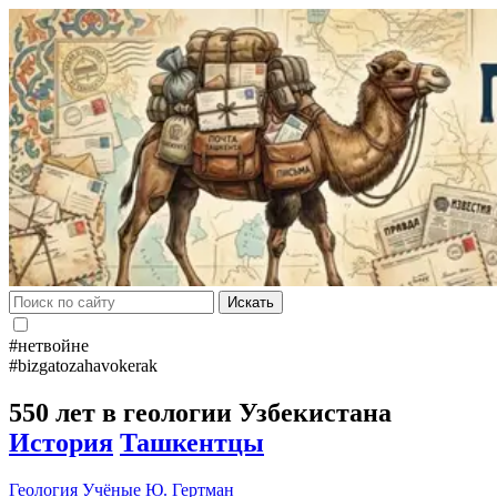
Искать
#нетвойне
#bizgatozahavokerak
550 лет в геологии Узбекистана
История
Ташкентцы
Геология
Учёные
Ю. Гертман