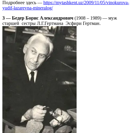
Подробнее здесь —
https://mytashkent.uz/2009/11/05/vinokurova-
yudif-lazarevna-mineralog/
3 — Бедер Борис Александрович
(1908 – 1989) — муж
старшей сестры Л.Г.Гертмана Эсфири Гертман.