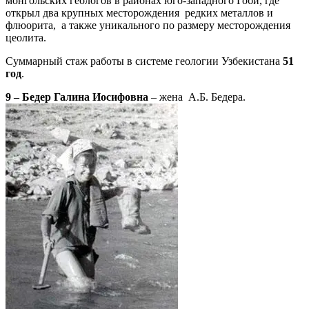
монгольских геологов в районах юго-западного Гоби, где
открыл два крупных месторождения редких металлов и
флюорита, а также уникального по размеру месторождения
цеолита.
Суммарный стаж работы в системе геологии Узбекистана
51
год
.
9 – Бедер Галина Иосифовна
– жена А.Б. Бедера.