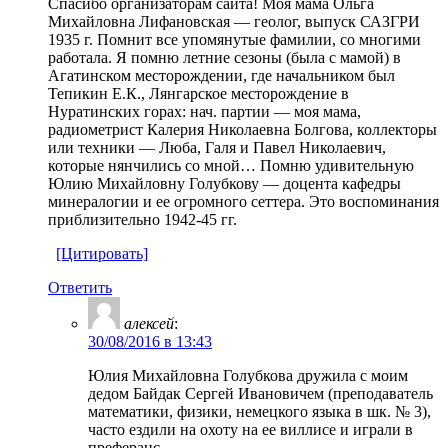
Спасибо организаторам сайта! Моя мама Ольга
Михайловна Лифановская — геолог, выпуск САЗГРИ
1935 г. Помнит все упомянутые фамилии, со многими
работала. Я помню летние сезоны (была с мамой) в
Агатинском месторождении, где начальником был
Тепикин Е.К., Лянгарское месторождение в
Нуратинских горах: нач. партии — моя мама,
радиометрист Калерия Николаевна Болгова, коллекторы
или техники — Люба, Галя и Павел Николаевич,
которые нянчились со мной… Помню удивительную
Юлию Михайловну Голубкову — доцента кафедры
минералогии и ее огромного сеттера. Это воспоминания
приблизительно 1942-45 гг.
[Цитировать]
Ответить
алексей
:
30/08/2016 в 13:43
Юлия Михайловна Голубкова дружила с моим
дедом Байдак Сергей Ивановичем (преподаватель
математики, физики, немецкого языка в шк. № 3),
часто ездили на охоту на ее виллисе и играли в
преферанс