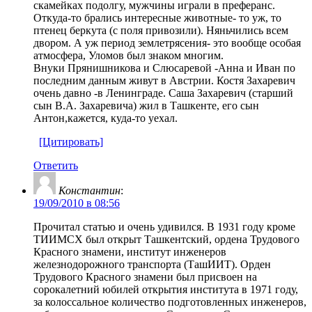
скамейках подолгу, мужчины играли в преферанс.
Откуда-то брались интересные животные- то уж, то
птенец беркута (с поля привозили). Няньчились всем
двором. А уж период землетрясения- это вообще особая
атмосфера, Уломов был знаком многим.
Внуки Прянишникова и Слюсаревой -Анна и Иван по
последним данным живут в Австрии. Костя Захаревич
очень давно -в Ленинграде. Саша Захаревич (старший
сын В.А. Захаревича) жил в Ташкенте, его сын
Антон,кажется, куда-то уехал.
[Цитировать]
Ответить
Константин
:
19/09/2010 в 08:56
Прочитал статью и очень удивился. В 1931 году кроме
ТИИМСХ был открыт Ташкентский, ордена Трудового
Красного знамени, институт инженеров
железнодорожного транспорта (ТашИИТ). Орден
Трудового Красного знамени был присвоен на
сорокалетний юбилей открытия института в 1971 году,
за колоссальное количество подготовленных инженеров,