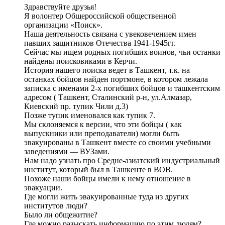
Здравствуйте друзья!
Я волонтер Общероссийской общественной
организации «Поиск».
Наша деятельность связана с увековечением имен
павших защитников Отечества 1941-1945гг.
Сейчас мы ищем родных погибших воинов, чьи останки
найдены поисковиками в Керчи.
История нашего поиска ведет в Ташкент, т.к. на
останках бойцов найден портмоне, в котором лежала
записка с именами 2-х погибших бойцов и ташкентским
адресом ( Ташкент, Сталинский р-н, ул.Алмазар,
Киевский пр. тупик Чили д.3)
Позже тупик именовался как тупик 7.
Мы склоняемся к версии, что эти бойцы ( как
выпускники или преподаватели) могли быть
эвакуированы в Ташкент вместе со своими учебными
заведениями — ВУЗами.
Нам надо узнать про Средне-азиатский индустриальный
институт, который был в Ташкенте в ВОВ.
Похоже наши бойцы имели к нему отношение в
эвакуации.
Где могли жить эвакуированные туда из других
институтов люди?
Было ли общежитие?
Где можно разыскать информацию по этим людям?