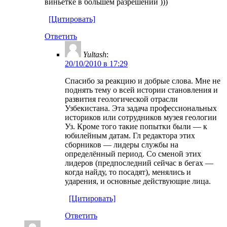
виньетке в большем разрешении )))
[Цитировать]
Ответить
Yultash
:
20/10/2010 в 17:29
Спасибо за реакцию и добрые слова. Мне не
поднять тему о всей истории становления и
развития геологической отрасли
Узбекистана. Эта задача профессиональных
историков или сотрудников музея геологии
Уз. Кроме того такие попытки были — к
юбилейным датам. Гл редактора этих
сборников — лидеры службы на
определённый период. Со сменой этих
лидеров (предпоследний сейчас в бегах —
когда найду, то посадят), менялись и
ударения, и основные действующие лица.
[Цитировать]
Ответить