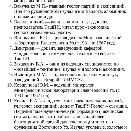
минеральной» воды.
Вакуленко М.П.- главный геолог партий и экспедиций.
Под его руководством изучались м-я золота, алюминия,
полиметаллов и др.
Васильницкий — канд.геол.мин. наук, доцент,
преподаватель ТашПИ, читал курс «экономика
геологоразведочных работ».
Винокурова Ю.Л. – руководитель Минералогической
лаборатории Главгеологии Уз.(с 1931 по 1967 год).
Дмитриев — доцент, заведующий кафедрой
«Гидрогеология и инженерная геология» геофака
ТашПИ.
Захаревич В.А. – один из ведущих специалистов по
«новейшей» тектонике, изучал м-я золота и алюминия.
Иваницин М.М. – гидрогеолог, канд.геол.мин.наук,
заведующий кафедрой ТИИМСХа.
Коршунова Ю.М. – ведущий минералог
Минералогической лаборатории Главгеологии Уз. (с
1931 по 1967 год).
Кочнев Е.А. – канд.геол.мин. наук, начальник партий,
гл.геолог экспедиций, доцент ТашГУ. Геолог – съемщик.
Выделил палеовулканическую формацию («акчинская
свита»), породы которой оказались наиболее
благоприятной средой для локализации золотого
оруденения Восточного Уз. Изучал угольные, золотые и