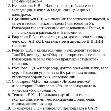
алюминиевые м-я.
Нечелюстов Н.В. – Начальник партий, гл.геолог
экспедиций, изучал м-я меди, свинца и цинка,
вольфрама.
Прянишников С.Е. – начальник геологических партий, а
затем и геологического отдела Главгеологии Уз.
Руководил геологическими исследованиями Главка, в
т.ч. поисками и разведкой м-й алюминия.
Радкевич Е.А. – герой соц.труда, доктор геол.мин.наук,
член кор. АН РАН, организатор и директор Д-В НИИ
геологии.
Репман Е.А. – канд.геол.-мин. наук, доцент геофака
ТашПИ, вела курсы «Общая и историческая геология».
Руководила первой учебной практикой студентов-
геологов.
Русанова О.Д. – профессор, доктор геол.-мин. наук, вела
курс «Геология угольных м-й», развивала основы
углепетрографических исследований.
Слюсарева М.Н. – начальник Литологической
лаборатории ГлавгеологииУз., первооткрыватель
минерала «Уклонсковит».
Тепикин Е.К. – Начальник партий и гл.геолог
экспедиций, изучал месторождения фтора, меди,
свинца, алюминия и др.
Тихомолова З.Г. – минералог, преподавала в САГУ,