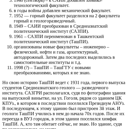
1940 (сентябрь) – к САИИ добавлен химико-
технологический факультет.
в годы войны добавлен механический факультет.
1952 — горный факультет разделился на 2 факультета
горный и геологоразведочный.
1949 – САИИ преобразован в Среднеазиатский
политехнический институт (САЗПИ).
1961 – САЗПИ переименован в Ташкентский
политехнический институт (ТашПИ).
организованы новые факультеты – инженерно –
физический, нефти и газа, архитектурный,
автодорожный. Затем два последних выделились в
самостоятельные институты и т.д.
1998 (?) – ТашПИ – ТашГТУ с новыми
преобразованиями, которых я не знаю.
Но свою историю ТашПИ ведет с 1931 года, первого выпуска
студентов Среднеазиатского геолого — разведочного
института. САЗГРИ располагался, судя по фотографии здания
на выпускной виньетке, на ул. Гоголя, рядом со зданием ЦК
КПУз., в котором в последствии поселился Президиум АНУз.
В последующем, к этому зданию был пристроен 3й этаж. И
геологи ТашПИ учились в нем до начала 70х годов. После их
переезда в ВУЗ городок, в этом здании поселился химфак
ТашПИ. А, кто там обитает сейчас, не знаю. Но здание, судя