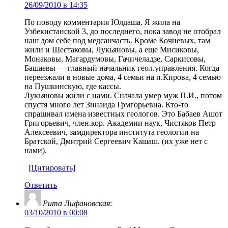
26/09/2010 в 14:35
По поводу комментария Юлдаша. Я жила на
Узбекистанской 3, до последнего, пока завод не отобрал
наш дом себе под медсанчасть. Кроме Кочневых, там
жили и Шестаковы, Лукьяновы, а еще Мисиковы,
Монаковы, Магардумовы, Гачичеладзе, Саркисовы,
Башаевы — главный начальник геол.управления. Когда
переезжали в новые дома, 4 семьи на п.Кирова, 4 семью
на Пушкинскую, где кассы.
Лукьяновы жили с нами. Сначала умер муж П.И., потом
спустя много лет Зинаида Грмгорьевна. Кто-то
спрашивал имена известных геологов. Это Бабаев Ашот
Григорьевич, член.кор. Академии наук, Чистяков Петр
Алексеевич, замдиректора института геологии на
Братской, Дмитрий Сергеевич Кашаш. (их уже нет с
нами).
[Цитировать]
Ответить
Рита Лифановская
:
03/10/2010 в 00:08