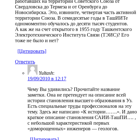
работавших на территории Советского Союза от
Свердловска до Термеза и от Оренбурга до
Новосибирска. Это, извините, четвертая часть активной
территории Союза. В семидесятые годы в ТашИИТе
одномоментно обучалось до десяти тысяч студентов.
А как же на счет открытого в 1955 году Ташкентского
Электротехнического Института Связи (ТЭИС)? Его
тоже не было и нет?
[Цитировать]
Ответить
Yultash
:
19/09/2010 в 12:17
Чему Вы удивились? Прочитайте название
заметки. Она не претендует на описание всей
истории становления высшего образования в Уз.
Есть специальные труды профессионалов на эту
тему. Здесь же написано «К истории…….». И дано
краткое описание становления САИИ-ТашПИ…. ,
с небольшой характеристикой первых
«доморощенных» инженеров — геологов.
[Цитировать]