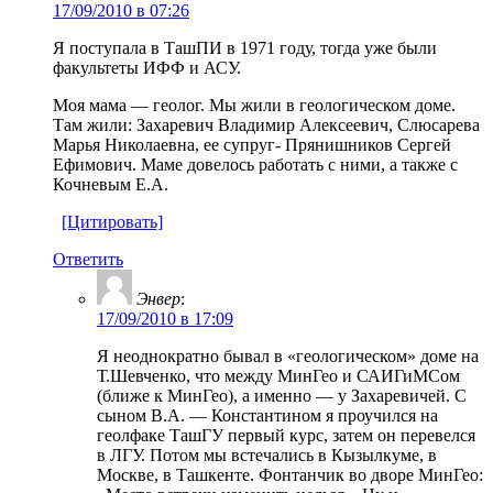
17/09/2010 в 07:26
Я поступала в ТашПИ в 1971 году, тогда уже были
факультеты ИФФ и АСУ.
Моя мама — геолог. Мы жили в геологическом доме.
Там жили: Захаревич Владимир Алексеевич, Слюсарева
Марья Николаевна, ее супруг- Прянишников Сергей
Ефимович. Маме довелось работать с ними, а также с
Кочневым Е.А.
[Цитировать]
Ответить
Энвер
:
17/09/2010 в 17:09
Я неоднократно бывал в «геологическом» доме на
Т.Шевченко, что между МинГео и САИГиМСом
(ближе к МинГео), а именно — у Захаревичей. С
сыном В.А. — Константином я проучился на
геолфаке ТашГУ первый курс, затем он перевелся
в ЛГУ. Потом мы встечались в Кызылкуме, в
Москве, в Ташкенте. Фонтанчик во дворе МинГео: