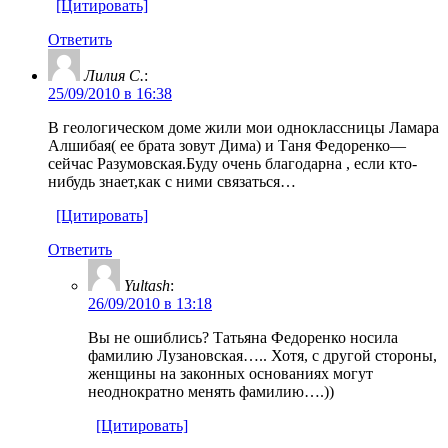
[Цитировать]
Ответить
Лилия С.
:
25/09/2010 в 16:38
В геологическом доме жили мои одноклассницы Ламара
Алшибая( ее брата зовут Дима) и Таня Федоренко—
сейчас Разумовская.Буду очень благодарна , если кто-
нибудь знает,как с ними связаться…
[Цитировать]
Ответить
Yultash
:
26/09/2010 в 13:18
Вы не ошиблись? Татьяна Федоренко носила
фамилию Лузановская….. Хотя, с другой стороны,
женщины на законных основаниях могут
неоднократно менять фамилию….))
[Цитировать]