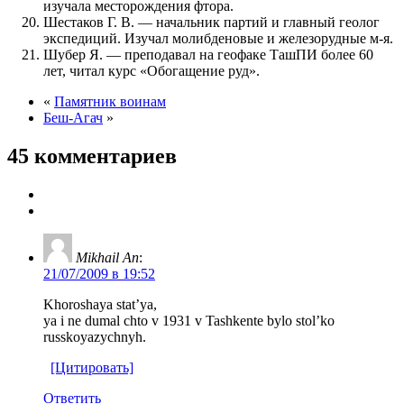
изучала месторождения фтора.
Шестаков Г. В. — начальник партий и главный геолог
экспедиций. Изучал молибденовые и железорудные м-я.
Шубер Я. — преподавал на геофаке ТашПИ более 60
лет, читал курс «Обогащение руд».
«
Памятник воинам
Беш-Агач
»
45 комментариев
Mikhail An
:
21/07/2009 в 19:52
Khoroshaya stat’ya,
ya i ne dumal chto v 1931 v Tashkente bylo stol’ko
russkoyazychnyh.
[Цитировать]
Ответить