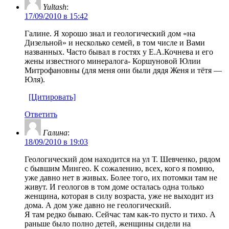
Yultash
:
17/09/2010 в 15:42
Галине. Я хорошо знал и геологический дом «на
Дизельной» и несколько семей, в том числе и Вами
названных. Часто бывал в гостях у Е.А.Кочнева и его
жены известного минералога- Коршуновой Юлии
Митрофановны (для меня они были дядя Женя и тётя —
Юля).
[Цитировать]
Ответить
Галина
:
18/09/2010 в 19:03
Геологический дом находится на ул Т. Шевченко, рядом
с бывшим Мингео. К сожалению, всех, кого я помню,
уже давно нет в живых. Более того, их потомки там не
живут. И геологов в том доме осталась одна только
женщина, которая в силу возраста, уже не выходит из
дома. А дом уже давно не геологический.
Я там редко бываю. Сейчас там как-то пусто и тихо. А
раньше было полно детей, женщины сидели на