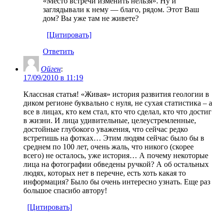
«Место встречи изменить нельзя». Ну и
заглядывали к нему — благо, рядом. Этот Ваш
дом? Вы уже там не живете?
[Цитировать]
Ответить
Ойген
:
17/09/2010 в 11:19
Классная статья! «Живая» история развития геологии в
диком регионе буквально с нуля, не сухая статистика – а
все в лицах, кто кем стал, кто что сделал, кто что достиг
в жизни. И лица удивительные, целеустремленные,
достойные глубокого уважения, что сейчас редко
встретишь на фотках… Этим людям сейчас было бы в
среднем по 100 лет, очень жаль, что никого (скорее
всего) не осталось, уже история… А почему некоторые
лица на фотографии обведены ручкой? А об остальных
людях, которых нет в перечне, есть хоть какая то
информация? Было бы очень интересно узнать. Еще раз
большое спасибо автору!
[Цитировать]