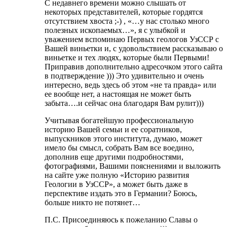
С недавнего времени можно слышать от
некоторых представителей, которые гордятся
отсутствием хвоста ;-) , «…у нас столько много
полезных ископаемых…», я с улыбкой и
уважением вспоминаю Первых геологов УзССР с
Вашей виньетки и, с удовольствием рассказываю о
виньетке и тех людях, которые были Первыми!
Приправив дополнительно адресочком этого сайта
в подтверждение ))) Это удивительно и очень
интересно, ведь здесь об этом «не та правда» или
ее вообще нет, а настоящая не может быть
забыта….и сейчас она благодаря Вам рулит)))
Учитывая богатейшую профессиональную
историю Вашей семьи и ее соратников,
выпускников этого института, думаю, может
имело бы смысл, собрать Вам все воедино,
дополнив еще другими подробностями,
фотографиями, Вашими пояснениями и выложить
на сайте уже полную «Историю развития
Геологии в УзССР», а может быть даже в
перспективе издать это в Германии? Боюсь,
больше никто не потянет…
П.С. Присоединяюсь к пожеланию Славы о