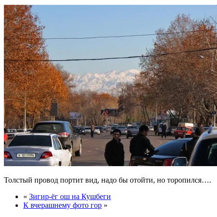
Толстый провод портит вид, надо бы отойти, но торопился….
«
Зигир-ёг ош на Кушбеги
К вчерашнему фото гор
»