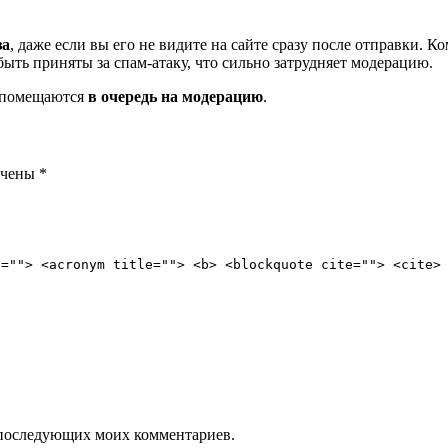
за
, даже если вы его не видите на сайте сразу после отправки. 
ть приняты за спам-атаку, что сильно затрудняет модерацию.
и помещаются
в очередь на модерацию
.
ечены
*
e=""> <acronym title=""> <b> <blockquote cite=""> <cite>
ля последующих моих комментариев.