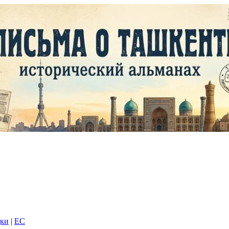
дки
|
EC