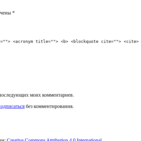
ечены
*
e=""> <acronym title=""> <b> <blockquote cite=""> <cite>
ля последующих моих комментариев.
подписаться
без комментирования.
ии:
Creative Commons Attribution 4.0 International
.