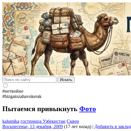
Искать
#нетвойне
#bizgatozahavokerak
Пытаемся привыкнуть
Фото
kalumika
гостиница Узбекистан
Сквер
Воскресенье, 13 декабря, 2009
(17 лет назад)
|
Добавить в закла