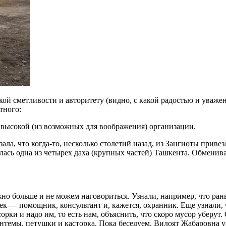
ской сметливости и авторитету (видно, с какой радостью и уваж
тного:
 высокой (из возможных для воображения) организации.
ла, что когда-то, несколько столетий назад, из Зангиоты приве
алась одна из четырех даха (крупных частей) Ташкента. Обменив
жно больше и не можем наговориться. Узнали, например, что ран
век — помощник, консультант и, кажется, охранник. Еще узнали, 
ки и надо им, то есть нам, объяснить, что скоро мусор уберут. 
зантемы, петушки и касторка. Пока беседуем, Вилоят Жабаровна 