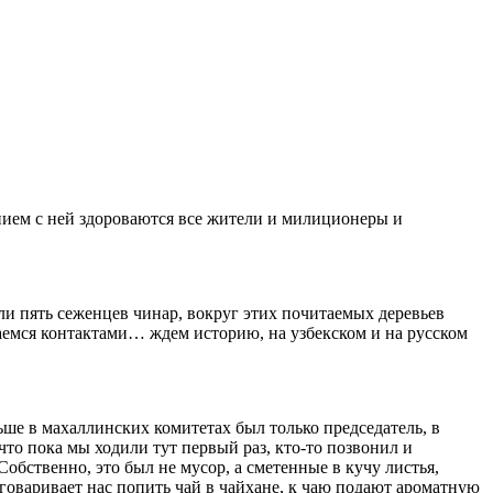
ением с ней здороваются все жители и милиционеры и
зли пять сеженцев чинар, вокруг этих почитаемых деревьев
аемся контактами… ждем историю, на узбекском и на русском
ьше в махаллинских комитетах был только председатель, в
что пока мы ходили тут первый раз, кто-то позвонил и
Собственно, это был не мусор, а сметенные в кучу листья,
уговаривает нас попить чай в чайхане, к чаю подают ароматную