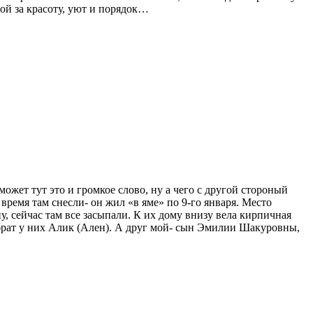
ой за красоту, уют и порядок…
ожет тут это и громкое слово, ну а чего с другой стороный
 время там снесли- он жил «в яме» по 9-го января. Место
у, сейчас там все засыпали. К их дому внизу вела кирпичная
брат у них Алик (Ален). А друг мой- сын Эмилии Шакуровны,