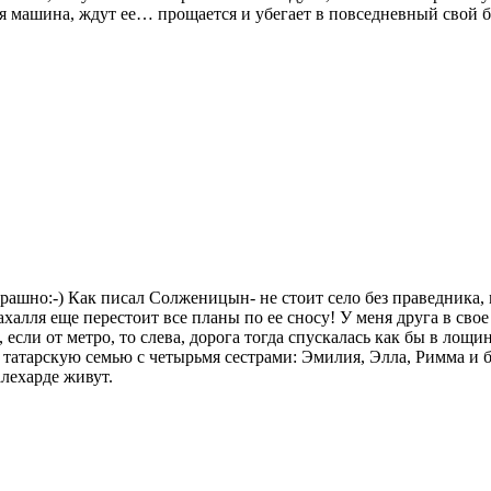
ая машина, ждут ее… прощается и убегает в повседневный свой б
рашно:-) Как писал Солженицын- не стоит село без праведника, м
ахалля еще перестоит все планы по ее сносу! У меня друга в свое
сли от метро, то слева, дорога тогда спускалась как бы в лощин
татарскую семью с четырьмя сестрами: Эмилия, Элла, Римма и 
лехарде живут.