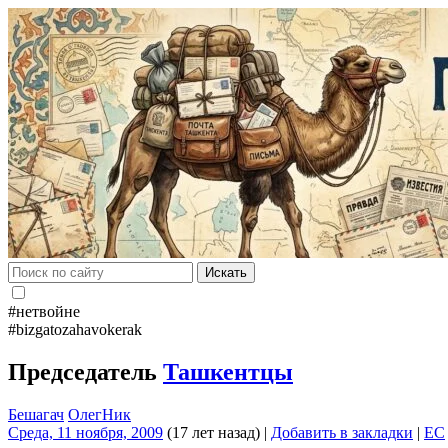
Искать
#нетвойне
#bizgatozahavokerak
Председатель
Ташкентцы
Бешагач
ОлегНик
Среда, 11 ноября, 2009
(17 лет назад)
|
Добавить в закладки
|
EC