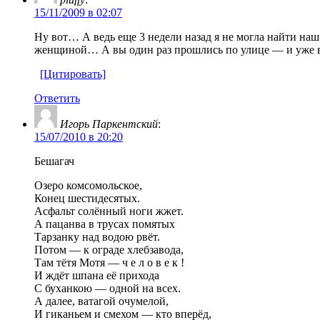
15/11/2009 в 02:07
Ну вот… А ведь еще 3 недели назад я не могла найти наш
женщиной… А вы один раз прошлись по улице — и уже вс
[Цитировать]
Ответить
Игорь Паркентский
:
15/07/2010 в 20:20
Бешагач
Озеро комсомольское,
Конец шестидесятых.
Асфальт солённый ноги жжет.
А пацанва в трусах помятых
Тарзанку над водою рвёт.
Потом — к ограде хлебзавода,
Там тётя Мотя — ч е л о в е к !
И ждёт шпана её прихода
С буханкою — одной на всех.
А далее, ватагой очумелой,
И гиканьем и смехом — кто вперёд,