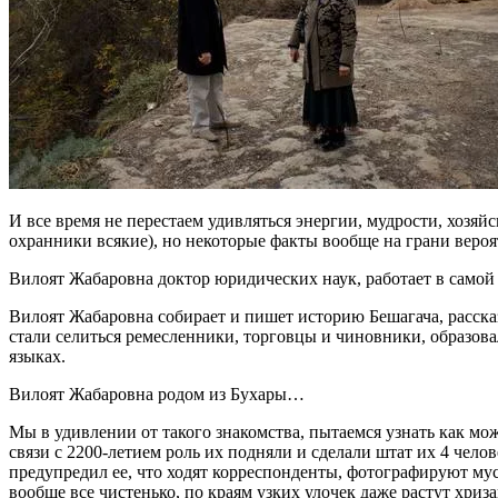
И все время не перестаем удивляться энергии, мудрости, хозяй
охранники всякие), но некоторые факты вообще на грани вероя
Вилоят Жабаровна доктор юридических наук, работает в самой
Вилоят Жабаровна собирает и пишет историю Бешагача, рассказа
стали селиться ремесленники, торговцы и чиновники, образов
языках.
Вилоят Жабаровна родом из Бухары…
Мы в удивлении от такого знакомства, пытаемся узнать как мо
связи с 2200-летием роль их подняли и сделали штат их 4 чело
предупредил ее, что ходят корреспонденты, фотографируют мусор
вообще все чистенько, по краям узких улочек даже растут хри