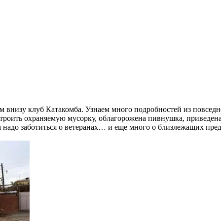
там внизу клуб Катакомба. Узнаем много подробностей из повсед
построить охраняемую мусорку, облагорожена пивнушка, приведе
 надо заботиться о ветеранах… и еще много о близлежащих предпр