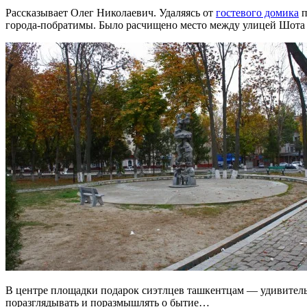
Рассказывает Олег Николаевич. Удаляясь от
гостевого домика
п
города-побратимы. Было расчищено место между улицей Шота Р
В центре площадки подарок сиэтлцев ташкентцам — удивитель
поразглядывать и поразмышлять о бытие…