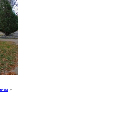
резы
»