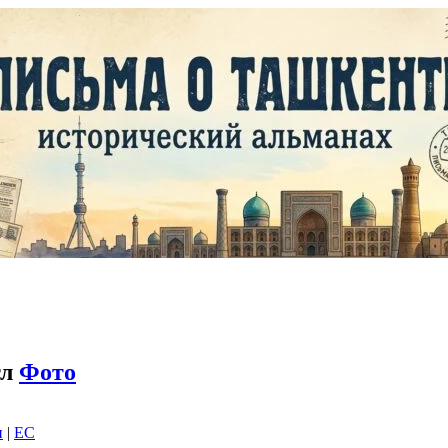
тл
Фото
и
|
EC