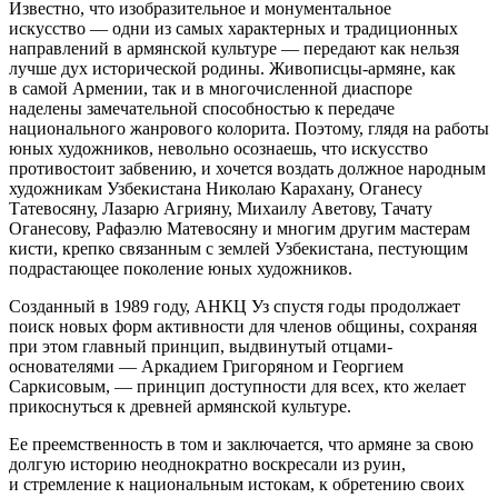
Известно, что изобразительное и монументальное
искусство — одни из самых характерных и традиционных
направлений в армянской культуре — передают как нельзя
лучше дух исторической родины. Живописцы-армяне, как
в самой Армении, так и в многочисленной диаспоре
наделены замечательной способностью к передаче
национального жанрового колорита. Поэтому, глядя на работы
юных художников, невольно осознаешь, что искусство
противостоит забвению, и хочется воздать должное народным
художникам Узбекистана Николаю Карахану, Оганесу
Татевосяну, Лазарю Агрияну, Михаилу Аветову, Тачату
Оганесову, Рафаэлю Матевосяну и многим другим мастерам
кисти, крепко связанным с землей Узбекистана, пестующим
подрастающее поколение юных художников.
Созданный в 1989 году, АНКЦ Уз спустя годы продолжает
поиск новых форм активности для членов общины, сохраняя
при этом главный принцип, выдвинутый отцами-
основателями — Аркадием Григоряном и Георгием
Саркисовым, — принцип доступности для всех, кто желает
прикоснуться к древней армянской культуре.
Ее преемственность в том и заключается, что армяне за свою
долгую историю неоднократно воскресали из руин,
и стремление к национальным истокам, к обретению своих