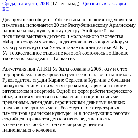
Среда, 5 августа, 2009
(17 лет назад)
|
Добавить в закладки
|
EC
Для армянской общины Узбекистана нынешний год является
памятным, исполняется 20 лет Республиканскому Армянскому
национальному культурному центру. Этой дате была
посвящена выставка детского и молодежного творчества
«Мир, в котором я живу», подготовленная фондом «Форум
культуры и искусства Узбекистана» по инициативе АНКЦ
Уз, торжественное открытие которой состоялось во Дворце
творчества молодежи в Ташкенте.
Арт-студия при АНКЦ Уз была создана в 2005 году и с тех
пор приобрела популярность среди ее юных воспитанников.
Руководитель студии Карине Сергеевна Кургина с большим
воодушевлением занимается с ребятами, заряжая их своим
энтузиазмом и энергией. Одной из форм работы творческого
объединения является ознакомление с национальными
преданиями, легендами, героическими деяниями великих
предков, почерпнутыми из бессмертных литературных
памятников армянской культуры. И в последующих работах
студийцев отражается детская непосредственность
в сочетании с особым тонким мироощущением
национального колорита.