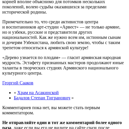
корней вполне объяснимо для потомков нескольких
поколений, волею судьбы оказавшихся за пределами
исторической родины.
Примечательно то, что среди активистов центра
и воспитанников арт-студии «Арвест» — не только армяне,
но и узбеки, русские и представители других
национальностей. Как же нужно всем им, истинным сынам
и дочерям Узбекистана, любить свою землю, чтобы с таким
трепетом относиться к армянской культуре!
«Дерево узнается по плодам» — гласит армянская народная
мудрость. Эстафету признанных мастеров продолжают юные
таланты в творческих студиях Армянского национального
культурного центра.
Георгий Сааков
«
Храм на Асакинской
Бадалов Степан Тигранович
»
Комментариев пока нет, вы можете стать первым
комментатором.
Не отправляйте один и тот же комментарий более одного
раза
, даже если вы его не видите на сайте сразу после