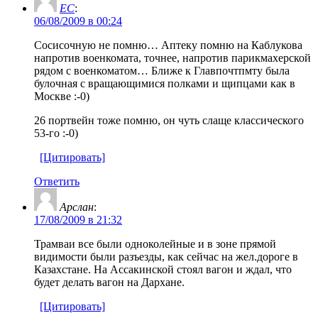
EC
:
06/08/2009 в 00:24
Сосисочную не помню… Аптеку помню на Каблукова
напротив военкомата, точнее, напротив парикмахерской
рядом с военкоматом… Ближе к Главпочтпмту была
булочная с вращающимися полками и щипцами как в
Москве :-0)
26 портвейн тоже помню, он чуть слаще классического
53-го :-0)
[Цитировать]
Ответить
Арслан
:
17/08/2009 в 21:32
Трамваи все были одноколейные и в зоне прямой
видимости были разъезды, как сейчас на жел.дороге в
Казахстане. На Ассакинской стоял вагон и ждал, что
будет делать вагон на Дархане.
[Цитировать]