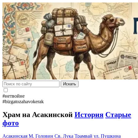
Искать
#нетвойне
#bizgatozahavokerak
Храм на Асакинской
История
Старые
фото
Асакинская
М. Головин
Св. Лука
Трамвай
ул. Пушкина