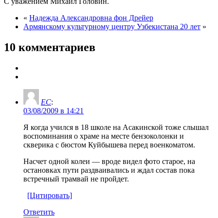
С уважением Михаил Головин.
«
Надежда Александровна фон Дрейер
Армянскому культурному центру Узбекистана 20 лет
»
10 комментариев
EC
:
03/08/2009 в 14:21
Я когда учился в 18 школе на Асакинской тоже слышал
воспоминания о храме на месте бензоколонки и
скверика с бюстом Куйбышева перед военкоматом.
Насчет одной колеи — вроде видел фото старое, на
остановках пути раздваивались и ждал состав пока
встречный трамвай не пройдет.
[Цитировать]
Ответить