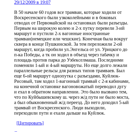
29/12/2009 в 19:07
В 50 начале 60 годов все трамваи, которые ходили от
Воскресенского были узкоколейными и в боковых
отводах от Первомайской на остановках были разъезды.
Первым на широкую колею и 2-х путку перевели 3-ий
маршрут и пустили 2-х вагонные иностранные
трамваи(немецкие или чешские). Конечная была вокруг
сквера в конце Пушкинской. За тем переложили 2-ой
маршрут, когда пробили ул.Энгельса от ул. Урицкого до
п-ка Победы, а тк он ходил в объезд через табачку и
площадь против парка до Узбекселмаша. Последними
поменяли 1-ый и 4-ый маршруты. Но еще долго лежали
параллельные рельсы для разных типов трамваев. Был
еще 6-ой маршрут однопутка с разъездами, Куйлюк-
Рисовый, там ходил 1-вагонный трамвай с 2-я кабинами,
на конечной остановке вагоновожатый переводил дугу
и ехал в обратном направлении. Это было вызвано тем,
что по Куйбышевскому ш. через ж/д пути не было моста,
а был обыкновенный ж/д переезд. До него доходил 5-ый
трамвай от Воскресенского. Люди выходили,
переходили пути и ехали дальше на Куйлюк.
[Цитировать]