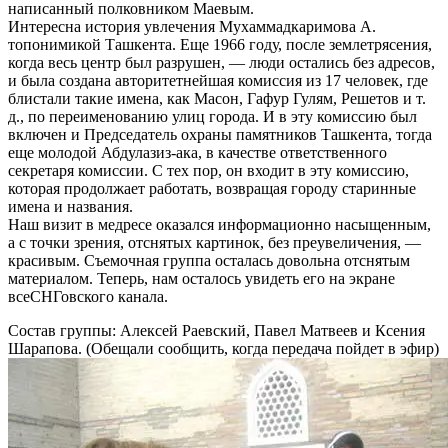
написанный полковником Маевым.
Интересна история увлечения Мухаммадкаримова А.
топонимикой Ташкента. Еще 1966 году, после землетрясения,
когда весь центр был разрушен, — люди остались без адресов,
и была создана авторитетнейшая комиссия из 17 человек, где
блистали такие имена, как Масон, Гафур Гулям, Решетов и т.
д., по переименованию улиц города. И в эту комиссию был
включен и Председатель охраны памятников Ташкента, тогда
еще молодой Абдулазиз-ака, в качестве ответственного
секретаря комиссии. С тех пор, он входит в эту комиссию,
которая продолжает работать, возвращая городу старинные
имена и названия.
Наш визит в медресе оказался информационно насыщенным,
а с точки зрения, отснятых картинок, без преувеличения, —
красивым. Съемочная группа осталась довольна отснятым
материалом. Теперь, нам осталось увидеть его на экране
всеСНГовского канала.
Состав группы: Алексей Раевский, Павел Матвеев и Ксения
Шарапова. (Обещали сообщить, когда передача пойдет в эфир)