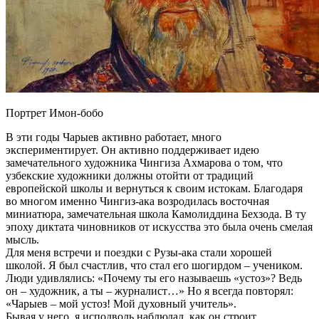
Портрет Имон-бобо
В эти годы Чарыев активно работает, много
экспериментирует. Он активно поддерживает идею
замечательного художника Чингиза Ахмарова о том, что
узбекские художники должны отойти от традиций
европейской школы и вернуться к своим истокам. Благодаря
во многом именно Чингиз-ака возродилась восточная
миниатюра, замечательная школа Камолиддина Бехзода. В ту
эпоху диктата чиновников от искусства это была очень смелая
мысль.
Для меня встречи и поездки с Рузы-ака стали хорошей
школой. Я был счастлив, что стал его шогирдом – учеником.
Люди удивлялись: «Почему ты его называешь «устоз»? Ведь
он – художник, а ты – журналист…» Но я всегда повторял:
«Чарыев – мой устоз! Мой духовный учитель».
Бывая у него, я исподволь наблюдал, как он строит