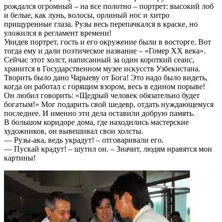
рождался огромный – на все полотно – портрет: высокий лоб
и белые, как лунь, волосы, орлиный нос и хитро
прищуренные глаза. Рузы весь перепачкался в краске, но
уложился в регламент времени!
Увидев портрет, гость и его окружение были в восторге. Вот
тогда ему и дали поэтическое название – «Гомер ХХ века».
Сейчас этот холст, написанный за один короткий сеанс,
хранится в Государственном музее искусств Узбекистана.
Творить было дано Чарыеву от Бога! Это надо было видеть,
когда он работал с горящим взором, весь в едином порыве!
Он любил говорить: «Щедрый человек обязательно будет
богатым!» Мог подарить свой шедевр, отдать нуждающемуся
последнее. И именно эти дела оставили добрую память.
В большом коридоре дома, где находились мастерские
художников, он вывешивал свои холсты.
— Рузы-ака, ведь украдут! – отговаривали его.
— Пускай крадут! – шутил он. – Значит, людям нравятся мои
картины!