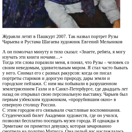
Журавли летят в Пашкурт 2007. Так назвал портрет Рузы
Чарыева и Рустама Шагаева художник Евгений Мельников
А он помолчал минуту и тихо сказал: «Знаете, ребята, я могу
изучать эти книги ночами…»
Тогда эти слова поразили меня, я понял, что Рузы – человек со
своим неведомым, удивительным миром. Я стал часто бывать
у него. Снимал его с разных ракурсов: когда он писал
портреты стариков и дорогую природу, дары земли и
городские пейзажи. С ним мы побывали в разрушенном
землетрясением Газли и в Санкт-Петербурге, где двадцать лет
назад он открывал свою персональную выставку. Чарыев был
первым узбекским художником, «прорубившим окно» в
северную столицу России.
С этим городом его связывали счастливые воспоминания.
Студенческий билет Академии художеств, где он учился,
позволял бесплатно посещать музеи города. И однажды в
Эрмитаже он приметил девушку, которая зачарованно
смотрела на полотно Матисса. Она целый час наслаждалась