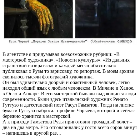
В агентстве я придумывал всевозможные рубрики: «В
мастерской художника», «Новости культуры», «Из дальних
странствий возвратясь» и каждый месяц обязательно
публиковал о Рузы то зарисовку, то репортаж. В моем архиве
скопилось тысячи фотографий художника.
Он был удивительно добрый и обаятельный человек, легко
находил общий язык с любым человеком. В Милане и Ханое,
в Осло и Анкаре. В его мастерской бывали выдающиеся люди
современности. Были здесь итальянский художник Ренато
Гуттузо и дагестанский поэт Расул Гамзатов. Тогда на листке
бумаги Гуттузо набросал профиль Чарыева, который и сейчас
бережно хранится в мастерской.
А к приходу Гамзатова Рузы приготовил громадный холст –
два на два метра. Его отговаривали: у гостя всего сорок минут
– напишешь в другой раз…