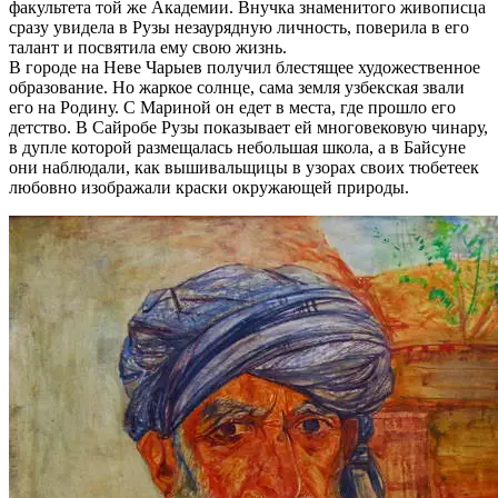
факультета той же Академии. Внучка знаменитого живописца
сразу увидела в Рузы незаурядную личность, поверила в его
талант и посвятила ему свою жизнь.
В городе на Неве Чарыев получил блестящее художественное
образование. Но жаркое солнце, сама земля узбекская звали
его на Родину. С Мариной он едет в места, где прошло его
детство. В Сайробе Рузы показывает ей многовековую чинару,
в дупле которой размещалась небольшая школа, а в Байсуне
они наблюдали, как вышивальщицы в узорах своих тюбетеек
любовно изображали краски окружающей природы.