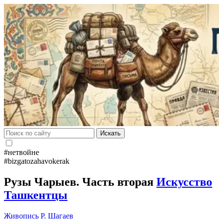
Искать
#нетвойне
#bizgatozahavokerak
Рузы Чарыев. Часть вторая
Искусство
Ташкентцы
Живопись
Р. Шагаев