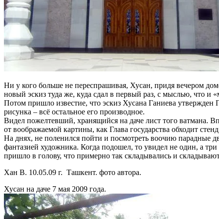
Ни у кого больше не переспрашивая, Хусан, придя вечером дом
новый эскиз туда же, куда сдал в первый раз, с мыслью, что и 
Потом пришло известие, что эскиз Хусана Ганиева утвержден П
рисунка – всё остальное его производное.
Видел пожелтевший, хранящийся на даче лист того ватмана. В
от воображаемой картины, как Глава государства обходит стенд
На днях, не поленился пойти и посмотреть воочию парадные д
фантазией художника. Когда подошел, то увидел не один, а тр
пришло в голову, что примерно так складывались и складывают
Хан В. 10.05.09 г. Ташкент. фото автора.
Хусан на даче 7 мая 2009 года.