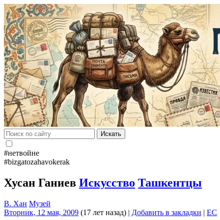
Искать
#нетвойне
#bizgatozahavokerak
Хусан Ганиев
Искусство
Ташкентцы
В. Хан
Музей
Вторник, 12 мая, 2009
(17 лет назад)
|
Добавить в закладки
|
EC