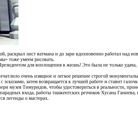
ой, раскрыл лист ватмана и до зари вдохновенно работал над но
«мы» тоже умеем рисовать.
резидентом для воплощения в жизнь! Это была не только удача, 
печатлило очень изящное и легкое решение строгой монументаль
 с эскизами, затем возвращается к лучшей работе и ставит галоч
вери музея Тимуридов, чтобы удостовериться в реальности, пр
и парадных входа, работы ташкентских резчиков Хусана Ганиева,
ся легенды о мастерах.