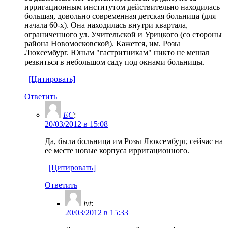
ирригационным институтом действительно находилась
большая, довольно современная детская больница (для
начала 60-х). Она находилась внутри квартала,
ограниченного ул. Учительской и Урицкого (со стороны
района Новомосковской). Кажется, им. Розы
Люксембург. Юным "гастритникам" никто не мешал
резвиться в небольшом саду под окнами больницы.
[Цитировать]
Ответить
ЕС
:
20/03/2012 в 15:08
Да, была больница им Розы Люксембург, сейчас на
ее месте новые корпуса ирригационного.
[Цитировать]
Ответить
lvt
:
20/03/2012 в 15:33