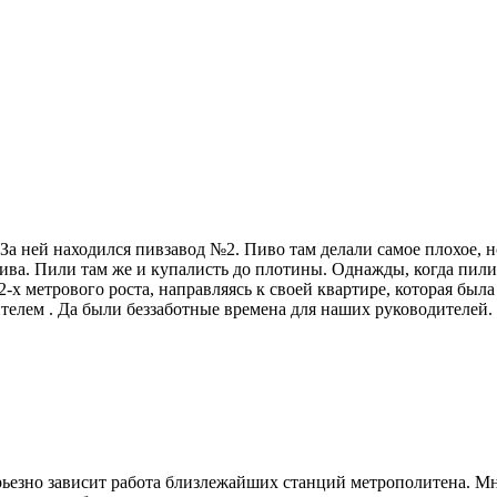
За ней находился пивзавод №2. Пиво там делали самое плохое, н
пива. Пили там же и купалисть до плотины. Однажды, когда пи
-х метрового роста, направляясь к своей квартире, которая была
ителем . Да были беззаботные времена для наших руководителей.
рьезно зависит работа близлежайших станций метрополитена. Мн