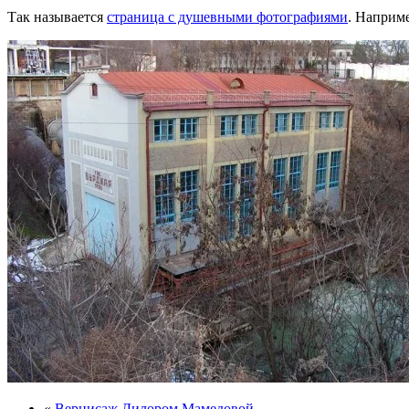
Так называется
страница с душевными фотографиями
. Наприм
«
Вернисаж Дилором Мамедовой