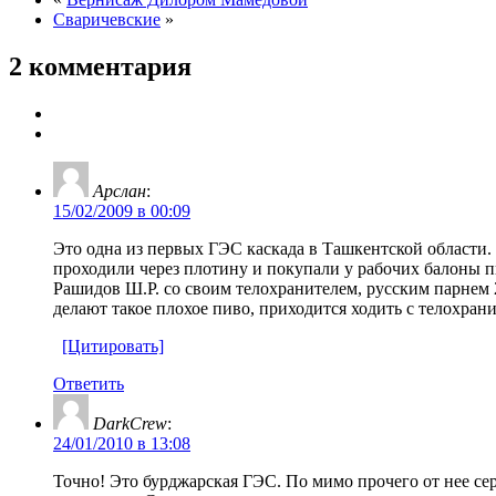
Сваричевские
»
2 комментария
Арслан
:
15/02/2009 в 00:09
Это одна из первых ГЭС каскада в Ташкентской области. 
проходили через плотину и покупали у рабочих балоны 
Рашидов Ш.Р. со своим телохранителем, русским парнем 2
делают такое плохое пиво, приходится ходить с телохран
[Цитировать]
Ответить
DarkCrew
:
24/01/2010 в 13:08
Точно! Это бурджарская ГЭС. По мимо прочего от нее се