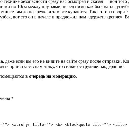
 технике безопасности сразу нас осмотрел и сказал — вон того д
етки по 10см между прутьями, перед ними как бы яма т.е. углубл
помните там до нее речка и там все купаются. Так вот он гов
ек, вот его он в начале и предложил нам «держать крепче». Во
за
, даже если вы его не видите на сайте сразу после отправки. 
ть приняты за спам-атаку, что сильно затрудняет модерацию.
и помещаются
в очередь на модерацию
.
ечены
*
e=""> <acronym title=""> <b> <blockquote cite=""> <cite>