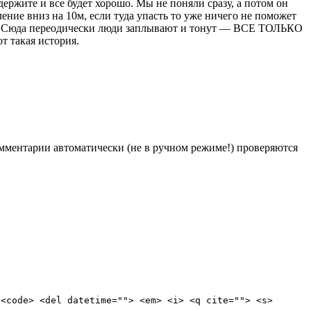
ержите и все будет хорошо. Мы не поняли сразу, а потом он
ение вниз на 10м, если туда упасть то уже ничего не поможет
орит: Сюда переодически люди заплывают и тонут — ВСЕ ТОЛЬКО
т такая история.
Комментарии автоматически (не в ручном режиме!) проверяются
 <code> <del datetime=""> <em> <i> <q cite=""> <s>