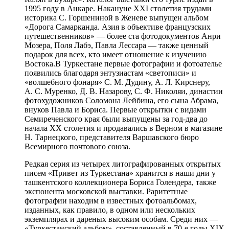
1995 году в Анкаре. Накануне XXI столетия трудами
историка С. Горшениной в Женеве выпущен альбом
«Дорога Самарканда. Азия в объективе французских
путешественников» — более ста фотодокументов Анри
Мозера, Поля Лабэ, Павла Лессара — также ценный
подарок для всех, кто имеет отношение к изучению
Востока.В Туркестане первые фотографии и фотоателье
появились благодаря энтузиастам «светописи» и
«волшебного фонаря» С. М. Дудину, А. Л. Кирснеру,
А. С. Муренко, Д. В. Назарову, С. Ф. Николяи, династии
фотохудожников Соломона Лейбина, его сына Абрама,
внуков Павла и Бориса. Первые открытки с видами
Семиреченского края были выпущены за год-два до
начала ХХ столетия и продавались в Верном в магазине
Н. Тарнецкого, представителя Варшавского бюро
Всемирного почтового союза.
Редкая серия из четырех литографированных открытых
писем «Привет из Туркестана» хранится в наши дни у
ташкентского коллекционера Бориса Голендера, также
экспонента московской выставки. Раритетные
фотографии находим в известных фотоальбомах,
изданных, как правило, в одном или нескольких
экземплярах и дареных высоким особам. Среди них —
«Туркестанский альбом», составленный в 70-е годы XIX