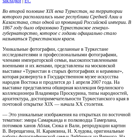
закладки
|
EC
Во второй половине XIX века Туркестан, на территории
которого располагались ныне республики Средней Азии и
Казахстана, стал одной из провинций Российской империи. В
1867 году было образовано Туркестанское генерал-
губернаторство, которое с годами официально стало
называться Туркестанским краем.
Уникальные фотографии, сделанные в Туркестане
исследователями и профессиональными фотографами,
членами императорской семьи, высокопоставленными
военными и их женами, представлены на московской
выставке «Туркестан в старых фотографиях и керамике»,
которая развернута в Государственном музее искусства
народов Востока и продлится до 1 апреля 2007 года. На
выставке представлена обширная коллекция берлинского
коллекционера Владимира Проскурина, типы народностей,
архитектура, достопримечательности Туркестанского края в
почтовой открытке XIX — начала XX столетия.
— Это уникальные изображения на открытках по восточной
тематике: эмира Самарканда и полководца Тамерлана,
потомков ханов Аблая, Сюка и Вали, репродукции картин
В. Верещагина, Н. Карамзина, Н. Хлудова, оригинальные
работы фотографической семьи Лейбиных из Верного. На