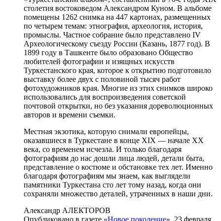
столетия востоковедом Александром Куном. В альбоме
помещены 1262 снимка на 447 картонах, размещенных
по четырем темам: этнография, археология, история,
промыслы. Частное собрание было представлено IV
Археологическому съезду России (Казань, 1877 год). В
1899 году в Ташкенте было образовано Общество
любителей фотографии и изящных искусств
Туркестанского края, которое к открытию подготовило
выставку более двух с половиной тысяч работ
фотохудожников края. Многие из этих снимков широко
использовались для воспроизведения советской
почтовой открытки, но без указания дореволюционных
авторов и времени съемки.
Местная экзотика, которую снимали европейцы,
оказавшиеся в Туркестане в конце XIX — начале XX
века, со временем исчезла. И только благодаря
фотографиям до нас дошли лица людей, детали быта,
представление о костюме и обстановке тех лет. Именно
благодаря фотографиям мы знаем, как выглядели
памятники Туркестана сто лет тому назад, когда они
сохраняли множество деталей, утраченных в наши дни.
Александр АЛЕКТОРОВ
Опубликовано в газете «
Новое поколение
», 23 февраля