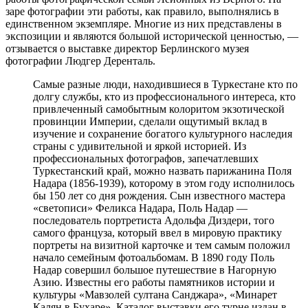
заре фотографии эти работы, как правило, выполнялись в
единственном экземпляре. Многие из них представлены в
экспозиции и являются большой исторической ценностью, —
отзывается о выставке директор Берлинского музея
фотографии Людгер Деренталь.
Самые разные люди, находившиеся в Туркестане кто по
долгу службы, кто из профессионального интереса, кто
привлеченный самобытным колоритом экзотической
провинции Империи, сделали ощутимый вклад в
изучение и сохранение богатого культурного наследия
страны с удивительной и яркой историей. Из
профессиональных фотографов, запечатлевших
Туркестанский край, можно назвать парижанина Поля
Надара (1856-1939), которому в этом году исполнилось
бы 150 лет со дня рождения. Сын известного мастера
«светописи» Феликса Надара, Поль Надар —
последователь портретиста Адольфа Диздери, того
самого француза, который ввел в мировую практику
портреты на визитной карточке и тем самым положил
начало семейным фотоальбомам. В 1890 году Поль
Надар совершил большое путешествие в Нагорную
Азию. Известны его работы памятников истории и
культуры «Мавзолей султана Санджара», «Минарет
Калян в Бухаре». Каталог выставки его турне издан в