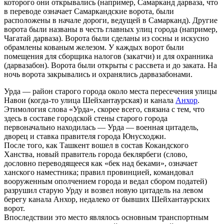
которого они открывались (например, Самарканд дарваза, что
в переводе означает Самаркандские ворота, были
расположены в начале дороги, ведущей в Самарканд). Другие
ворота были названы в честь главных улиц города (например,
Чагатай дарваза). Ворота были сделаны из сосны и искусно
обрамлены кованым железом. У каждых ворот были
помещения для сборщика налогов (закатчи) и для охранника
(дарвазабон). Ворота были открыты с рассвета и до заката. На
ночь ворота закрывались и охранялись дарвазабонами.
Урда — район старого города около места пересечения улицы
Навои (когда-то улица Шейхантаурская) и канала
Анхор
.
Этимология слова «Урда», скорее всего, связана с тем, что
здесь в составе городской стены старого города
первоначально находилась — Урда — военная цитадель,
дворец и ставка правителя города Юнусходжи.
После того, как Ташкент вошел в состав Кокандского
Ханства, новый правитель города беклярбеги (слово,
дословно переводящееся как «бек над беками», означает
ханского наместника; правил провинцией, командовал
вооруженным ополчением города и ведал сбором податей)
разрушил старую Урду и возвел новую цитадель на левом
берегу канала Анхор, недалеко от бывших Шейхантаурских
ворот.
Впоследствии это место являлось основным транспортным