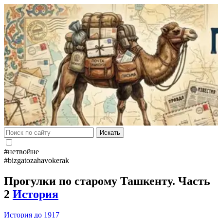
Искать
#нетвойне
#bizgatozahavokerak
Прогулки по старому Ташкенту. Часть
2
История
История до 1917