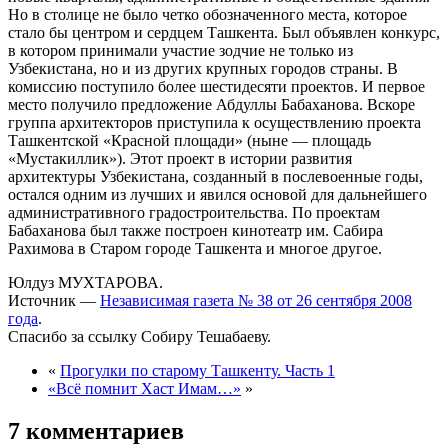
Но в столице не было четко обозначенного места, которое
стало бы центром и сердцем Ташкента. Был объявлен конкурс,
в котором принимали участие зодчие не только из
Узбекистана, но и из других крупных городов страны. В
комиссию поступило более шестидесяти проектов. И первое
место получило предложение Абдуллы Бабаханова. Вскоре
группа архитекторов приступила к осуществлению проекта
Ташкентской «Красной площади» (ныне — площадь
«Мустакиллик»). Этот проект в истории развития
архитектуры Узбекистана, созданный в послевоенные годы,
остался одним из лучших и явился основой для дальнейшего
административного градостроительства. По проектам
Бабаханова был также построен кинотеатр им. Сабира
Рахимова в Старом городе Ташкента и многое другое.
Юлдуз МУХТАРОВА.
Источник —
Независимая газета № 38 от 26 сентября 2008
года
.
Спасибо за ссылку Собиру Тешабаеву.
«
Прогулки по старому Ташкенту. Часть 1
«Всё помнит Хаст Имам…»
»
7 комментариев