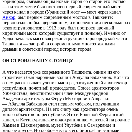
коридором, связывающим новый город со старой его частью
— на этом месте был построен первый современный мост
через канал в городе (Урдинский мост — мост через канал
Анхор
, был первым современным мостом в Ташкенте;
первоначально был деревянным, а впоследствии несколько раз
реконструировался; в 1913 году был построен арочный
кирпичный мост, который существует и поныне). Именно от
Урды началась массовая реконструкция старогородской части
Ташкента — застройка современными многоэтажными
домами в советский период истории города.
ОН СТРОИЛ НАШУ СТОЛИЦУ
А что касается уже современного Ташкента, одним из его
строителей был народный зодчий Абдулла Бабаханов. Вот что
о нем рассказывает ученик мастера, заслуженный архитектор
республики, почетный председатель Союза архитекторов
Узбекистана, действительный член Международной
Академии архитектуры Феруз Мухтарович Ашрафи:
— Абдулла Бабаханов стал первым узбеком, получившим
диплом архитектора. На его счету как архитектора очень
много объектов по республике. Это и Большой Ферганский
канал, и Каттакурганское водохранилище, мавзолей на родине
Хамзы в Шахимардане, музей Улугбека в Самарканде и
многое другое. Но особое место в его биографии занимает