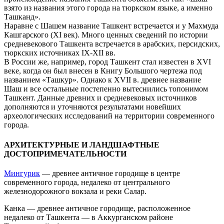
взято из названия этого города на тюркском языке, а именно
Ташканд».
Наравне с Шашем название Ташкент встречается и у Махмуда
Кашгарского (XI век). Много ценных сведений по истории
средневекового Ташкента встречается в арабских, персидских,
тюркских источниках IX-XII вв.
В России же, например, город Ташкент стал известен в XVI
веке, когда он был внесен в Книгу Большого чертежа под
названием «Ташкур». Однако к XVII в. древнее название
Шаш и все остальные постепенно вытеснились топонимом
Ташкент. Данные древних и средневековых источников
дополняются и уточняются результатами новейших
археологических исследований на территории современного
города.
АРХИТЕКТУРНЫЕ И ЛАНДШАФТНЫЕ
ДОСТОПРИМЕЧАТЕЛЬНОСТИ
Мингурик
— древнее античное городище в центре
современного города, недалеко от центрального
железнодорожного вокзала и реки Салар.
Канка — древнее античное городище, расположенное
недалеко от Ташкента — в Аккурганском районе