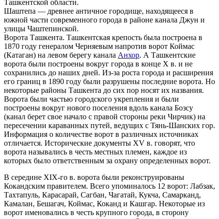
Ташкентской области.
Шаштепа — древнее античное городище, находящееся в
южной части современного города в районе канала Джун и
улицы Чаштепинской.
Ворота Ташкента. Ташкентская крепость была построена в
1870 году генералом Черняевым напротив ворот Коймас
(Катаган) на левом берегу канала
Анхор
. А Ташкентские
ворота были построены вокруг города в конце Х в. и не
сохранились до наших дней. Из-за роста города и расширения
его границ в 1890 году были разрушены последние ворота. Но
некоторые районы Ташкента до сих пор носят их названия.
Ворота были частью городского укрепления и были
построены вокруг нового поселения вдоль канала Бозсу
(канал берет свое начало с правой стороны реки Чирчик) на
пересечении караванных путей, ведущих с Тянь-Шанских гор.
Информация о количестве ворот в различных источниках
отличается. Исторические документы XV в. говорят, что
ворота назывались в честь местных племен, каждое из
которых было ответственным за охрану определенных ворот.
В середине XIX-го в. ворота были реконструированы
Кокандским правителем. Всего упоминалось 12 ворот: Лабзак,
Тахтапуль, Карасарай, Сагбан, Чагатай, Кукча, Самарканд,
Камалан, Бешагач, Коймас, Коканд и Кашгар. Некоторые из
ворот именовались в честь крупного города, в сторону