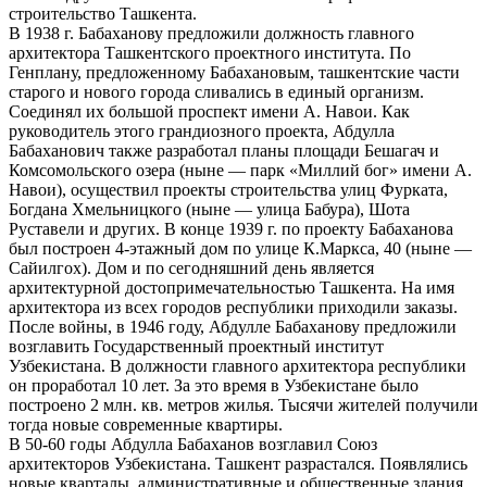
строительство Ташкента.
В 1938 г. Бабаханову предложили должность главного
архитектора Ташкентского проектного института. По
Генплану, предложенному Бабахановым, ташкентские части
старого и нового города сливались в единый организм.
Соединял их большой проспект имени А. Навои. Как
руководитель этого грандиозного проекта, Абдулла
Бабаханович также разработал планы площади Бешагач и
Комсомольского озера (ныне — парк «Миллий бог» имени А.
Навои), осуществил проекты строительства улиц Фурката,
Богдана Хмельницкого (ныне — улица Бабура), Шота
Руставели и других. В конце 1939 г. по проекту Бабаханова
был построен 4-этажный дом по улице К.Маркса, 40 (ныне —
Сайилгох). Дом и по сегодняшний день является
архитектурной достопримечательностью Ташкента. На имя
архитектора из всех городов республики приходили заказы.
После войны, в 1946 году, Абдулле Бабаханову предложили
возглавить Государственный проектный институт
Узбекистана. В должности главного архитектора республики
он проработал 10 лет. За это время в Узбекистане было
построено 2 млн. кв. метров жилья. Тысячи жителей получили
тогда новые современные квартиры.
В 50-60 годы Абдулла Бабаханов возглавил Союз
архитекторов Узбекистана. Ташкент разрастался. Появлялись
новые кварталы, административные и общественные здания.