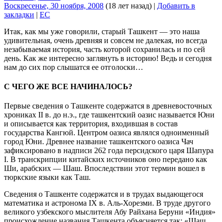
Воскресенье, 30 ноября, 2008
(18 лет назад)
|
Добавить в
закладки
|
EC
Итак, как мы уже говорили, старый Ташкент — это наша
удивительная, очень древняя и совсем не далекая, но всегда
незабываемая история, часть которой сохранилась и по сей
день. Как же интересно заглянуть в историю! Ведь и сегодня
нам до сих пор слышатся ее отголоски…
С ЧЕГО ЖЕ ВСЕ НАЧИНАЛОСЬ?
Первые сведения о Ташкенте содержатся в древневосточных
хрониках II в. до н.э., где ташкентский оазис называется Юни
и описывается как территория, входившая в состав
государства Кангюй. Центром оазиса являлся одноименный
город Юни. Древнее название ташкентского оазиса Чач
зафиксировано в надписи 262 года персидского царя Шапура
I. В транскрипции китайских источников оно передано как
Ши, арабских — Шаш. Впоследствии этот термин вошел в
тюркские языки как Таш.
Сведения о Ташкенте содержатся и в трудах выдающегося
математика и астронома IX в. Аль-Хорезми. В труде другого
великого узбекского мыслителя Абу Райхана Беруни «Индия»
происхождение названия Ташкента объясняется так: «Шаш