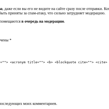
за
, даже если вы его не видите на сайте сразу после отправки. 
ть приняты за спам-атаку, что сильно затрудняет модерацию.
и помещаются
в очередь на модерацию
.
ечены
*
e=""> <acronym title=""> <b> <blockquote cite=""> <cite>
ля последующих моих комментариев.