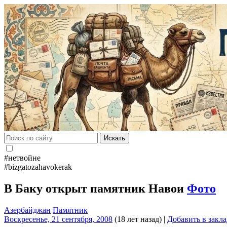
Искать
#нетвойне
#bizgatozahavokerak
В Баку открыт памятник Навои
Фото
Азербайджан
Памятник
Воскресенье, 21 сентября, 2008
(18 лет назад)
|
Добавить в закл