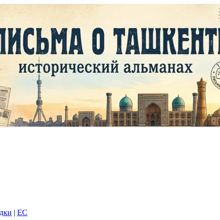
адки
|
EC