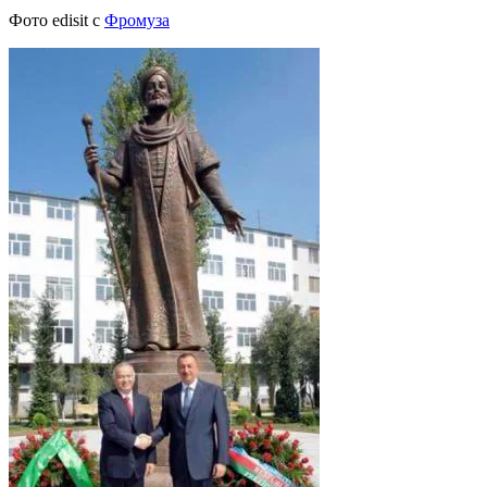
Фото edisit с
Фромуза