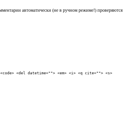
Комментарии автоматически (не в ручном режиме!) проверяются
 <code> <del datetime=""> <em> <i> <q cite=""> <s>