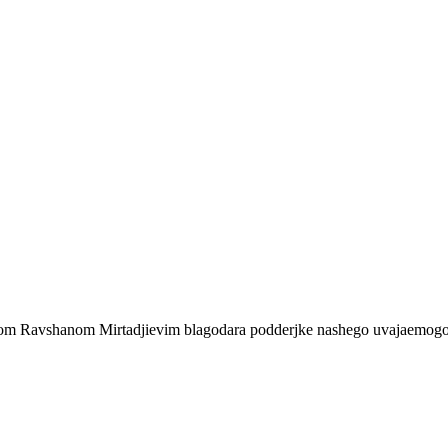
orom Ravshanom Mirtadjievim blagodara podderjke nashego uvajaemogo