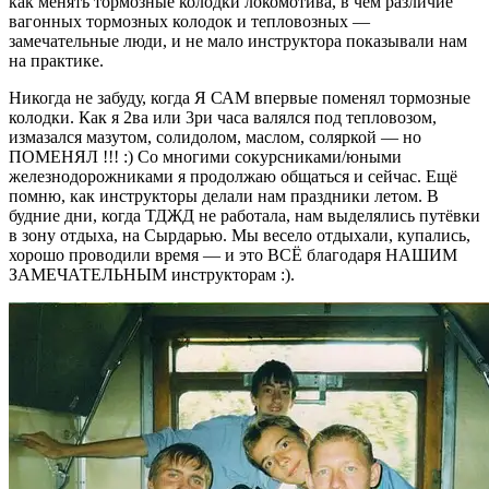
как менять тормозные колодки локомотива, в чём различие
вагонных тормозных колодок и тепловозных —
замечательные люди, и не мало инструктора показывали нам
на практике.
Никогда не забуду, когда Я САМ впервые поменял тормозные
колодки. Как я 2ва или 3ри часа валялся под тепловозом,
измазался мазутом, солидолом, маслом, соляркой — но
ПОМЕНЯЛ !!! :) Со многими сокурсниками/юными
железнодорожниками я продолжаю общаться и сейчас. Ещё
помню, как инструкторы делали нам праздники летом. В
будние дни, когда ТДЖД не работала, нам выделялись путёвки
в зону отдыха, на Сырдарью. Мы весело отдыхали, купались,
хорошо проводили время — и это ВСЁ благодаря НАШИМ
ЗАМЕЧАТЕЛЬНЫМ инструкторам :).