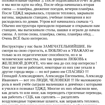
положительные оценки :). После подписывался отчёт за день
и мы могли идти на обед. После обеда начиналась вторая
смена — планёрка, движение поездов, вечерня планёрка.
После ТДЖД закрывалась, глушили тепловоз, закрывали
вагоны, закрывали станцию, учебные помещения и все
расходились по домам. Утром всё начиналось сначала =).
Обычно инструктора приходили пораньше и открывали нам
станцию, мы вытаскивали столы, шашки и играли до начала
смены. А потом снова, планёрка, смена, планёрка обед…
Очень ВСЁ было интересно.
Инструкторы у нас были ЗАМЕЧАТЕЛЬНИЙШИЕ. Не
смотря на свою строгость, я ЛЮБЛЮ их и УВАЖАЮ не
только за их педагогические способности, но и за
человеческие качества, они так привили ЛЮБОВЬ к
ЖЕЛЕЗНОЙ ДОРОГЕ, что мне она до сих пор интересна !
Они уже там не работают, некоторые из них уже уехали в
другие города мира — но всё равно им СПАСИБО !!!
Геннадий Александрович, Александра Евгеньевна, Александр
Иванович — вот это ЛЮДИ, ЧЕЛОВЕКИ !!! Не маловажную
роль в моей учёбе сыграли мальчишки и девчёнки с которыми
я учился и познавал ТДЖД. Многие их них объяснили мне,
как делать то или иное, как переводить стрелочные переводы,
как работать с СЦБ, как сцеплять — расцеплять
воздуховодные тормозные шланги, как заправлять тепловоз,