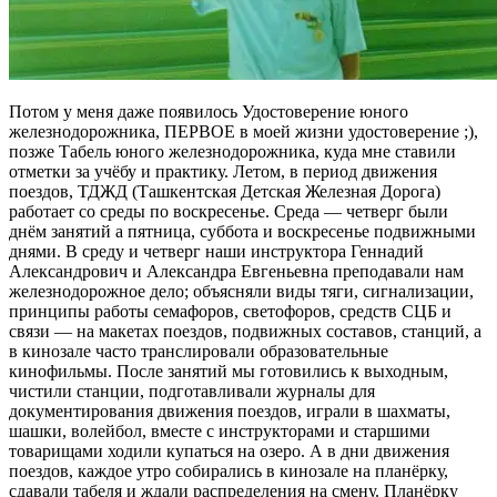
Потом у меня даже появилось Удостоверение юного
железнодорожника, ПЕРВОЕ в моей жизни удостоверение ;),
позже Табель юного железнодорожника, куда мне ставили
отметки за учёбу и практику. Летом, в период движения
поездов, ТДЖД (Ташкентская Детская Железная Дорога)
работает со среды по воскресенье. Среда — четверг были
днём занятий а пятница, суббота и воскресенье подвижными
днями. В среду и четверг наши инструктора Геннадий
Александрович и Александра Евгеньевна преподавали нам
железнодорожное дело; объясняли виды тяги, сигнализации,
принципы работы семафоров, светофоров, средств СЦБ и
связи — на макетах поездов, подвижных составов, станций, а
в кинозале часто транслировали образовательные
кинофильмы. После занятий мы готовились к выходным,
чистили станции, подготавливали журналы для
документирования движения поездов, играли в шахматы,
шашки, волейбол, вместе с инструкторами и старшими
товарищами ходили купаться на озеро. А в дни движения
поездов, каждое утро собирались в кинозале на планёрку,
сдавали табеля и ждали распределения на смену. Планёрку