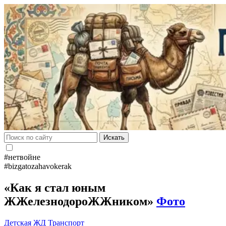
Искать
#нетвойне
#bizgatozahavokerak
«Как я стал юным
ЖЖелезнодороЖЖником»
Фото
Детская ЖД
Транспорт