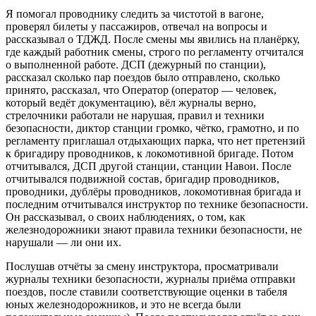
Я помогал проводнику следить за чистотой в вагоне,
проверял билеты у пассажиров, отвечал на вопросы и
рассказывал о ТДЖД. После смены мы явились на планёрку,
где каждый работник смены, строго по регламенту отчитался
о выполненной работе. ДСП (дежурный по станции),
рассказал сколько пар поездов было отправлено, сколько
принято, рассказал, что Оператор (оператор — человек,
который ведёт документацию), вёл журналы верно,
стрелочники работали не нарушая, правил и техники
безопасности, диктор станции громко, чётко, грамотно, и по
регламенту приглашал отдыхающих парка, что нет претензий
к бригадиру проводников, к локомотивной бригаде. Потом
отчитывался, ДСП другой станции, станции Навои. После
отчитывался подвижной состав, бригадир проводников,
проводники, дублёры проводников, локомотивная бригада и
последним отчитывался инструктор по технике безопасности.
Он рассказывал, о своих наблюдениях, о том, как
железнодорожники знают правила техники безопасности, не
нарушали — ли они их.
Послушав отчёты за смену инструктора, просматривали
журналы техники безопасности, журналы приёма отправки
поездов, после ставили соответствующие оценки в табеля
юных железнодорожников, и это не всегда были