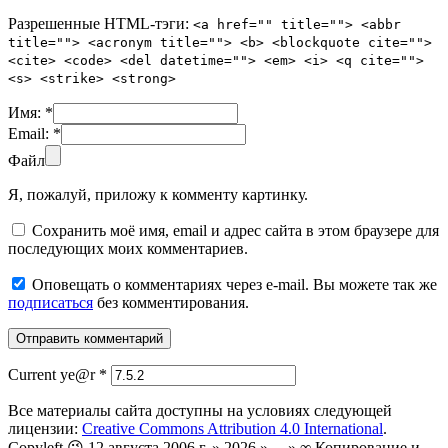
Разрешенные HTML-тэги:
<a href="" title=""> <abbr
title=""> <acronym title=""> <b> <blockquote cite="">
<cite> <code> <del datetime=""> <em> <i> <q cite="">
<s> <strike> <strong>
Имя:
*
Email:
*
Файл
Я, пожалуй, приложу к комменту картинку.
Сохранить моё имя, email и адрес сайта в этом браузере для
последующих моих комментариев.
Оповещать о комментариях через e-mail. Вы можете так же
подписаться
без комментирования.
Current ye@r
*
Все материалы сайта доступны на условиях следующей
лицензии:
Creative Commons Attribution 4.0 International
.
Copyleft 😉 12 августа 2006 г. » 2026 » ... » ∞ Копирование и