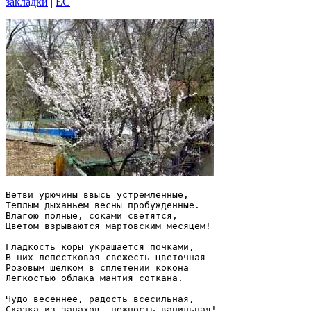
закладки
|
EC
Ветви урючины ввысь устремленные,

Теплым дыханьем весны пробужденные.

Влагою полные, соками светятся,

Цветом взрываются мартовским месяцем!

Гладкость коры украшается почками,

В них лепестковая свежесть цветочная

Розовым шелком в сплетении кокона

Легкостью облака мантия соткана.

Чудо весеннее, радость всесильная,

Сказка из запахов, нежность ванильная!
