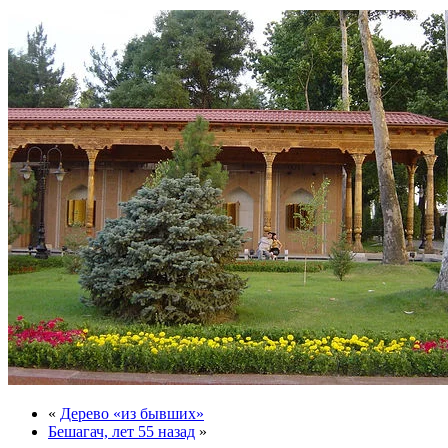
«
Дерево «из бывших»
Бешагач, лет 55 назад
»