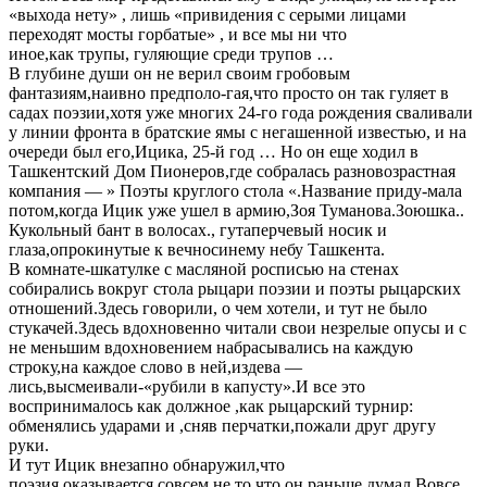
«выхода нету» , лишь «привидения с серыми лицами
переходят мосты горбатые» , и все мы ни что
иное,как трупы, гуляющие среди трупов …
В глубине души он не верил своим гробовым
фантазиям,наивно предполо-гая,что просто он так гуляет в
садах поэзии,хотя уже многих 24-го года рождения сваливали
у линии фронта в братские ямы с негашенной известью, и на
очереди был его,Ицика, 25-й год … Но он еще ходил в
Ташкентский Дом Пионеров,где собралась разновозрастная
компания — » Поэты круглого стола «.Название приду-мала
потом,когда Ицик уже ушел в армию,Зоя Туманова.Зоюшка..
Кукольный бант в волосах., гутаперчевый носик и
глаза,опрокинутые к вечносинему небу Ташкента.
В комнате-шкатулке с масляной росписью на стенах
собирались вокруг стола рыцари поэзии и поэты рыцарских
отношений.Здесь говорили, о чем хотели, и тут не было
стукачей.Здесь вдохновенно читали свои незрелые опусы и с
не меньшим вдохновением набрасывались на каждую
строку,на каждое слово в ней,издева —
лись,высмеивали-«рубили в капусту».И все это
воспринималось как должное ,как рыцарский турнир:
обменялись ударами и ,сняв перчатки,пожали друг другу
руки.
И тут Ицик внезапно обнаружил,что
поэзия,оказывается,совсем не то,что он раньше думал.Вовсе