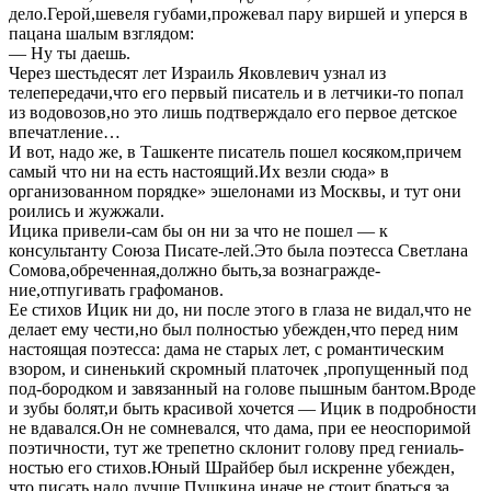
дело.Герой,шевеля губами,прожевал пару виршей и уперся в
пацана шалым взглядом:
— Ну ты даешь.
Через шестьдесят лет Израиль Яковлевич узнал из
телепередачи,что его первый писатель и в летчики-то попал
из водовозов,но это лишь подтверждало его первое детское
впечатление…
И вот, надо же, в Ташкенте писатель пошел косяком,причем
самый что ни на есть настоящий.Их везли сюда» в
организованном порядке» эшелонами из Москвы, и тут они
роились и жужжали.
Ицика привели-сам бы он ни за что не пошел — к
консультанту Союза Писате-лей.Это была поэтесса Светлана
Сомова,обреченная,должно быть,за вознагражде-
ние,отпугивать графоманов.
Ее стихов Ицик ни до, ни после этого в глаза не видал,что не
делает ему чести,но был полностью убежден,что перед ним
настоящая поэтесса: дама не старых лет, с романтическим
взором, и синенький скромный платочек ,пропущенный под
под-бородком и завязанный на голове пышным бантом.Вроде
и зубы болят,и быть красивой хочется — Ицик в подробности
не вдавался.Он не сомневался, что дама, при ее неоспоримой
поэтичности, тут же трепетно склонит голову пред гениаль-
ностью его стихов.Юный Шрайбер был искренне убежден,
что писать надо лучше Пушкина,иначе не стоит браться за