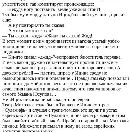
уместиться и так коментирует происходящее:
— Некуда ногу поставить- везде уже жид стоит!
Тут бы ему в морду дать,но Ицик,большой гуманист, просит
еще:
— А ну повтори,что ты сказал!
— А что я такого сказал?
— Ты сказал «жид»! «Жид» ты сказал! Жид!..
В этот момент к ним пробивается из вагона усатый узбек-
милиционер и парень мгновенно «линяет»- спрыгивает с
подножки.
— Ки-ито сказал «джид»?-вопрошает блюститель порядка.
И весь вагон дружно свидетельствует против Ицика: все
слышали,как он три раза повторил это нехорошее слово.А
двухсот рублей — платить штраф у Ицика сроду не
было,пришлось идти в отделение…Правда,там ему позволили
позвонить до-мой,после чего и часа не прошло,как начальник
отделения наложил в шта-ны,потому что грянул звонок от
самого Усмана Юсупова…
Нет,Ицик никогда не забывал,что он еврей.
Театр Михоэлса тоже был в Ташкенте.Ицик смотрел
«Суламифь» и слушал с трепе-том,как это звучит в устах
еврейских артистов: «Шуламис»; и она была рыжая,и в этом
был какой-то тайный знак.А Шрайбер старший знал Михоэлса
лично,и Михо-элс присылал к нему на завод еврейских
артистов,писателей,музы-