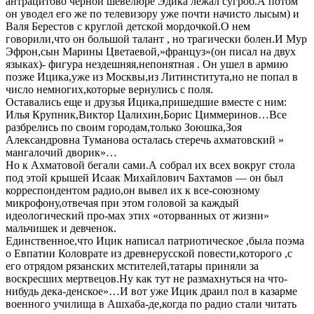
антрацитово черной шевелюре Эдика лежал сугроб.А потом
он уводел его же по телевизору уже почти начисто лысым) и
Валя Берестов с круглой детской мордочкой.О нем
говорили,что он большой талант , но трагически болен.И Мур
Эфрон,сын Марины Цветаевой,»француз»(он писал на двух
языках)- фигура нездешняя,непонятная . Он ушел в армию
позже Ицика,уже из Москвы,из Литинститута,но не попал в
число немногих,которые вернулись с поля.
Оставались еще и друзья Ицика,пришедшие вместе с ним:
Илья Крупник,Виктор Цалихин,Борис Циммеринов…Все
разбрелись по своим городам,только Зоюшка,Зоя
Александровна Туманова осталась стеречь ахматовский »
мангалочий дворик»…
Но к Ахматовой бегали сами.А собрал их всех вокруг стола
под этой крышей Исаак Михайлович Бахтамов — он был
корреспондентом радио,он вывел их к все-союзному
микрофону,отвечая при этом головой за каждый
идеологический про-мах этих «оторванных от жизни»
мальчишек и девченок.
Единственное,что Ицик написал патриотическое ,была поэма
о Евпатии Коловрате из древнерусской повести,которого ,с
его отрядом рязанских мстителей,татары приняли за
воскресших мертвецов.Ну как тут не размахнуться на что-
нибудь дека-денское»…И вот уже Ицик драил пол в казарме
военного училища в Ашхаба-де,когда по радио стали читать