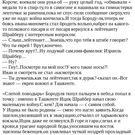
Короче, воевали они рука-об — руку целый год, «обмывали »
медали то в спир-ту,то в самогоне и нашивали на гимнастерки
ленточки за ранения,пока не спус-тили сообщение сверху,что
уже не надо: война кончилась.И тогда Бороду-ля,теперь не
боясь ивана-миномета стал бродить вольно,набрел на какого-
то полкового писаря и от писаря вернулся к лейтенанту
Шрайберу с интересным вопросом:
— Слыш.,лейтенант…Знаешь,что про тебя в штабе говорят?
Что ты еврей ! Врут,конечно.
— Почему врут?..Ну подумай сам,имя-фамилия: Израиль
Шрайбер…
— Ну?
— Гну!..Посмотри на мой нос!У кого такие носы?!
Иван и смотреть не стал -насмотрелся.
— Ты думаешь,как ты лейтенант,так я дурак?-сказал он.-Все
знают — евреи воюют в Ташкенте.
«Слепой поводырь» Бородуля ткнул пальцем в небо,а попал в
точку : именно в Ташкенте Ицик Шрайбер начал свою
маленькую войну.С кем? Для начала — с самим собой.
У Ицика не было родины — смею это нагло заявить.Когда
эшелон,увозивший их в эвакуацию,отчалил от харьковского
вокзала,Ицик даже не оглянулся.В горе и гари,слезах и и
крови,в урагане народной беды,уносившем на восток
эшелоны беженцев,он улавливал чуткой ноздрей прохладный