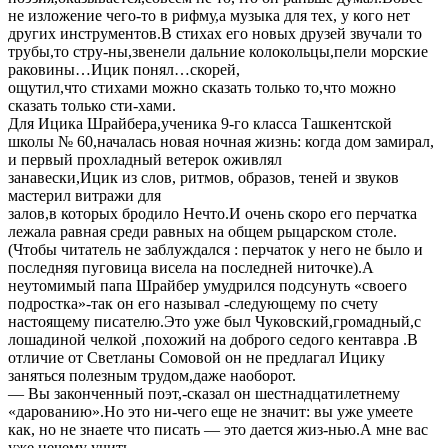
не изложение чего-то в рифму,а музыка для тех, у кого нет
других инструментов.В стихах его новых друзей звучали то
трубы,то стру-ны,звенели дальние колокольцы,пели морские
раковины…Ицик понял…скорей,
ощутил,что стихами можно сказать только то,что можно
сказать только сти-хами.
Для Ицика Шрайбера,ученика 9-го класса Ташкентской
школы № 60,началась новая ночная жизнь: когда дом замирал,
и первый прохладный ветерок оживлял
занавески,Ицик из слов, ритмов, образов, теней и звуков
мастерил витражи для
залов,в которых бродило Нечто.И очень скоро его перчатка
лежала равная среди равных на общем рыцарском столе.
(Чтобы читатель не заблуждался : перчаток у него не было и
последняя пуговица висела на последней ниточке).А
неутомимый папа Шрайбер умудрился подсунуть «своего
подростка»-так он его называл -следующему по счету
настоящему писателю.Это уже был Чуковский,громадный,с
лошадиной челкой ,похожий на доброго седого кентавра .В
отличие от Светланы Сомовой он не предлагал Ицику
заняться полезным трудом,даже наоборот.
— Вы законченный поэт,-сказал он шестнадцатилетнему
«дарованию».Но это ни-чего еще не значит: вы уже умеете
как, но не знаете что писать — это дается жиз-нью.А мне вас
уже нечему учить.