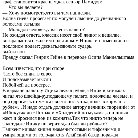
граф становится красным,как сеньор Памидор:
— Что вы делаете?
— Хочу посмотреть,что вы там написали.
Волна гнева пробегает по могучей лысине до увешанного
волосами затылка:
— Молодой человек,у вас есть пальто?
Не ожидая ответа, классик несет свой живот к вешалке,
возвращается с жалким пальтишком Ицика и насмешливо с
поклоном подает: дескать,извольте,сударь,
выйти вон.
Правду сказал Генрих Гейне в переводе Осипа Мандельштама
:
Всем известно,что при споре
Часто бес сидит в еврее
И подсказывает мысли
Побойчей да поострее.
В кармане пальто у Ицика лежал рубль,а Ицик в книжках
читал,что швейца-ру,подающему пальто, положены чаевые, и
он,содрогаясь от ужаса своего поступ-ка,полез в карман за
рублем…И надо отдать должное автору великих творений : от
«Ибикуса» до «Петра» и «Хождений по мукам» ,- он понял
жест и бросился вон из комнаты.Так что никто теперь не
знает,даже Ицику не верится,- а был ли рубль-то?
Ташкент кишмя кишел знаменитостями и тифозными,и
умирающими от голо-да,хотя Алайский базар поражал