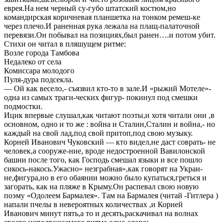
еврея.На нем черный су-губо штатский костюм,но
командирская коричневая планшетка на тонком ремеш-ке
через плечо.И раненная рука лежала на плащ-палаточной
перевязи.Он побывал на позициях,был ранен….и потом убит.
Стихи он читал в пляшущем ритме:
Возле города Тамбова
Недалеко от села
Комиссара молодого
Пуля-дура подсекла.
— Ой как весело,- съязвил кто-то в зале.И «рыжий Мотеле»-
одна из самых траги-ческих фигур- покинул под смешки
подмостки.
Ицик впервые слушал,как читают поэты,и хотя читали они ,в
основном, одно и то же : война и Сталин,Сталин и война,- но
каждый на свой лад,под свой притоп,под свою музыку.
Корней Иванович Чуковский — кто видел,не даст соврать- не
человек,а сооруже-ние, вроде недостроенной Вавилонской
башни после того, как Господь смешал языки и все пошло
сикось-накось.Ужасно» незграбная»,как говорят на Украи-
не,фигура,но в его обаянии можно было купаться,греться и
загорать, как на пляже в Крыму.Он распевал свою новую
поэму «Одолеем Бармалея». Там на Бармалея (читай -Гитлера )
напали пчелы в невероятных количествах ,и Корней
Иванович минут пять,а то и десять,раскачивал на волнах