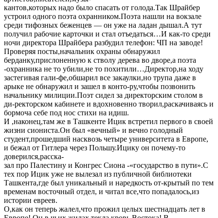
кантов,которых надо было спасать от голода.Так Шрайбер
устроил одного поэта охранником.Поэта нашли на вокзале
среди тифозных беженцев — он уже на ладан дышал.А тут
получил рабочие карточки и стал отъедаться…И как-то среди
ночи директора Шрайбера разбудил телефон: ЧП на заводе!
Проверяя посты,начальник охраны обнаружил
берданку,прислоненную к стволу дерева во дворе,а поэта
-охранника не то убили,не то похитили…Директор,на ходу
застегивая гали-фе,обшарил все закаулки,но трупа даже в
арыке не обнаружил и зашел в конто-ру,чтобы позвонить
начальнику милиции.Поэт сидел за директорским столом в
ди-ректорском кабинете и вдохновенно творил,раскачиваясь и
бормоча себе под нос стихи на идиш.
И ,наконец,там же в Ташкенте Ицик встретил первого в своей
жизни сиониста.Он был «вечный» и вечно голодный
студент,прошедший насквозь четыре университета в Европе,
и бежал от Гитлера через Польшу.Ицику он почему-то
доверился,расска-
зал про Палестину и Конгрес Сиона -«государство в пути».С
тех пор Ицик уже не вылезал из публичной библиотеки
Ташкента,где был уникальный и наредкость от-крытый по тем
временам восточный отдел, и читал все,что попадалось,из
истории евреев.
О,как он теперь жалел,что прожил целых шестнадцать лет в
Европе! Он,в чьих жилах текла кровь Востока! В