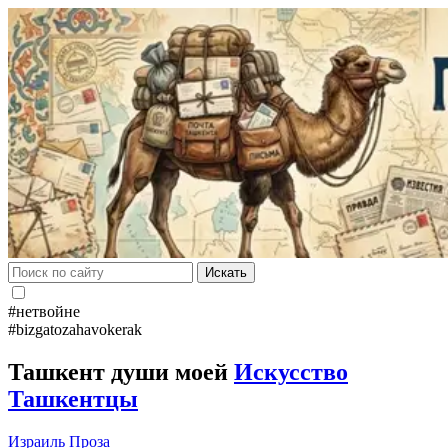
Искать
#нетвойне
#bizgatozahavokerak
Ташкент души моей
Искусство
Ташкентцы
Израиль
Проза