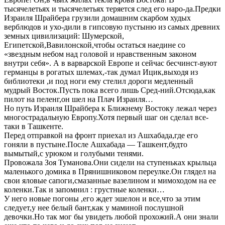
тысячелетьях и тысячелетьях теряется след его наро-да.Предки
Израиля Шрайбера грузили домашним скарбом худых
верблюдов и ухо-дили в гипсовую пустыню из самых древних
земных цивилизаций: Шумерской,
Египетской,Вавилонской,чтобы остаться наедине со
«звездным небом над головой и нравственным законом
внутри себя». А в варварской Европе и сейчас бесчинст-вуют
германцы в рогатых шлемах,-так думал Ицик,выходя из
библиотеки ,и под ноги ему стелил дороги медленный
мудрый Восток.Пусть пока всего лишь Сред-ний.Отсюда,как
пилот на пеленг,он шел на Плач Израиля…
Но путь Израиля Шрайбера к Ближнему Востоку лежал через
многострадальную Европу.Хотя первый шаг он сделал все-
таки в Ташкенте.
Перед отправкой на фронт приехал из Ашхабада,где его
гоняли в пустыне.После Ашхабада — Ташкент,будто
вымытый,с урюком и голубыми тенями.
Провожала Зоя Туманова.Они сидели на ступеньках крыльца
маленького домика в Прянишниковом переулке.Он глядел на
свои яловые сапоги,смазанные вазелином и мимоходом на ее
коленки.Так и запомнил : грустные коленки…
У него новые погоны ,его ждет эшелон и все,что за этим
следует,у нее белый бант,как у маминой послушной
девочки.Но так мог бы увидеть любой прохожий.А они знали