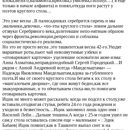
Блока,Белого,Бальмонта,Брюсова,Гумилева,Гиппиус…( я еще
только в начале алфавита) и понял,откуда ноги растут у
поэтов круглого стола…
Это уже весна ..В палисадниках серебрится сирень и мы
,мальчики,девочки,- «по-эты круглого стола» ловим дальние
отзвуки Серебряного века,долетевшие непо-нятным образом
через фронты,революции,репрессии и соблазны
социалистическо-го реализма.
Но это не просто весна ,это ташкентская весна 42-го.Уходят
маршевые роты,пьют чай невозмутимые узбеки и
«отоваривают карточки» уцелевшие основатели акме-изма:
Анна Ахматова,неправдоподобный Сергей Городецкий…И
рядом с Анной Андревной всегда «Мандельштама» —
Надежда Яковлевна Мандельштам,вдова за-губленного
поэта.И мы от своего круглого стола бегаем к их столу в
«мангалочьем дворике», где они живут бедно,как все
эвакуированные, и то обчитываем стиха-ми,то помогаем
отоваривать карточки.
Ицик не много может рассказать: когда он подсел к столу,уже
вставали,отодвигая стулья, ребята 24-го года рождения и
уходили в безвестность…Ицик запомнил лишь одно имя :
Василий Лейн…Дальше тишина.А когда с 25-м годом ушел он
сам,у стола оставались совсем еще » маленькие » : Эдик
Бабаев( Ицик помнит,как в Ташкенте выпал снег и на