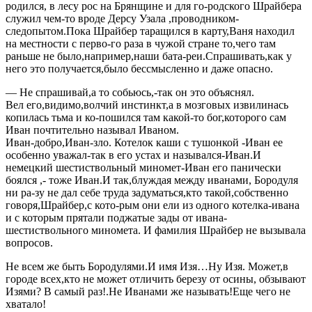
родился, в лесу рос на Брянщине и для го-родского Шрайбера
служил чем-то вроде Дерсу Узала ,проводником-
следопытом.Пока Шрайбер таращился в карту,Ваня находил
на местности с перво-го раза в чужой стране то,чего там
раньше не было,например,наши бата-реи.Спрашивать,как у
него это получается,было бессмысленно и даже опасно.
— Не спрашивай,а то собьюсь,-так он это объяснял.
Вел его,видимо,волчий инстинкт,а в мозговых извилинась
копилась тьма и ко-пошился там какой-то бог,которого сам
Иван почтительно называл Иваном.
Иван-добро,Иван-зло. Котелок каши с тушонкой -Иван ее
особенно уважал-так в его устах и назывался-Иван.И
немецкий шестиствольный миномет-Иван его панически
боялся ,- тоже Иван.И так,блуждая между иванами, Бородуля
ни ра-зу не дал себе труда задуматься,кто такой,собственно
говоря,Шрайбер,с кото-рым они ели из одного котелка-ивана
и с которым прятали поджатые зады от ивана-
шестиствольного миномета. И фамилия Шрайбер не вызывала
вопросов.
Не всем же быть Бородулями.И имя Изя…Ну Изя. Может,в
городе всех,кто не может отличить березу от осины, обзывают
Изями? В самый раз!.Не Иванами же называть!Еще чего не
хватало!