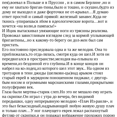
пея),воевал в Польше и в Пруссии , и в самом Берлине ,но и
ему не хватало бриган-тины,было и тошно, и скушно,будто из
дому не выходил и даже форточки не от-крывал…Я думаю
ответ простой и самый прямой: железный занавес.Куда не
ткнись -упираешься лбом в идеологические ворота…вот и
хочется «на волю,в пампасы!»
И Ицик вытаскивал увязающие ноги из трясины реализма.
Провожал завистливым взглядом след за кормой уплывающей
бригантины,..но к какому-то берегу он дол-жен был сам
пристать.
Его постоянно преследовала одна и та же мелодия. Она то
приближалась,то отда-лялась, смотря куда он шел.И хотя он
передвигался в пространстве,мелодия вы-плывала из
времени,из бездонной его глубины.И в конце концов он
набрел на ко-лодец,из которого шел этот звук.. На одном из
тротуаров в тени джиды (шелкови-цы)над арыком стоял
старый еврей в заурядном поношенном пиджаке, с двугор-
бым носом и огромными марсианскими глазами,прикрытыми
полусферами век.
Глаза были мертвы-старик слеп.Но это не мешало ему играть
на скрипке.Он играл с утра до вечера, без видимой
передышки, одну непрерывную мелодию «Плач Из-раиля», и
это был безысходный,надрывающий любую живую душу плач
и только плач…У ног плачущего еврея лежал распахнутый
футляр от скрипки,и он поражал вображение прохожих порою