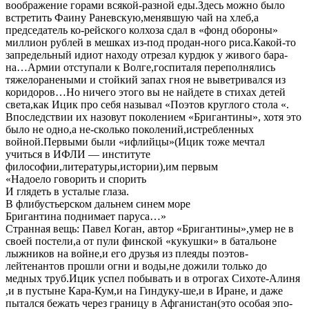
воображение горами всякой-разной еды.Здесь можно было
встретить Фаину Раневскую,менявшую чай на хлеб,а
председатель ко-рейского колхоза сдал в «фонд обороны»
миллион рублей в мешках из-под продан-ного риса.Какой-то
запредельный идиот находу отрезал курдюк у живого бара-
на…Армии отступали к Волге,госпиталя переполнялись
тяжелоранеными и стойкий запах гноя не выветривался из
коридоров…Но ничего этого вы не найдете в стихах детей
света,как Ицик про себя называл «Поэтов круглого стола «.
Впоследствии их назовут поколением «Бригантины», хотя это
было не одно,а не-сколько поколений,истребленных
войной.Первыми были «ифлийцы»(Ицик тоже мечтал
учиться в ИФЛИ — институте
философии,литературы,истории),им первым
«Надоело говорить и спорить
И глядеть в усталые глаза.
В флибустьерском дальнем синем море
Бригантина поднимает паруса…»
Странная вещь: Павел Коган, автор «Бригантины»,умер не в
своей постели,а от пули финской «кукушки» в батальоне
лыжников на войне,и его друзья из плеяды поэтов-
лейтенантов прошли огни и воды,не дожили только до
медных труб.Ицик успел побывать и в отрогах Сихоте-Алиня
,и в пустыне Кара-Кум,и на Гиндуку-ше,и в Иране, и даже
пытался бежать через границу в Афганистан(это особая эпо-