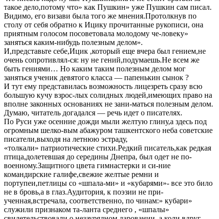
такое дело,потому что» как Пушкин» уже Пушкин сам писал.
Видимо, его визави была того же мнения.Протолкнув по
столу от себя обратно к Ицику прочитанные рукописи, она
приятным голосом посоветовала молодому че-ловеку»
заняться каким-нибудь полезным делом».
И,представьте себе,Ицик ,который еще вчера был гением,не
очень сопротивлял-ся: ну не гений,подумаешь.Не всем же
быть гениями… Но каким таким полезным делом мог
заняться ученик девятого класса — папенькин сынок ?
И тут ему представилась возможность лицезреть сразу всю
большую кучу взрос-лых солидных людей,имеющих право на
вполне законных основаниях не зани-маться полезным делом.
Думаю, читатель догадался — речь идет о писателях.
По Руси уже осенние дожди мыли желтую глину,а здесь под
огромным шелко-вым абажуром ташкентского неба советские
писатели,выходя на летнюю эстраду,
«толкали» патриотические стихи.Редкий писатель,как редкая
птица,долетевшая до середины Днепра, был одет не по-
военному.Защитного цвета гимнастерки и си-ние
командирские галифе,свежие желтые ремни и
портупеи,петлицы со «шпала-ми» и «кубарями»- все это било
не в бровь,а в глаз.Аудитория, к поэзии не при-
ученная,встречала, соответственно, по чинам:» кубари»
служили признаком та-ланта среднего , «шпалы»
свидетельствовали о незаурядном даровании, а коли вдруг