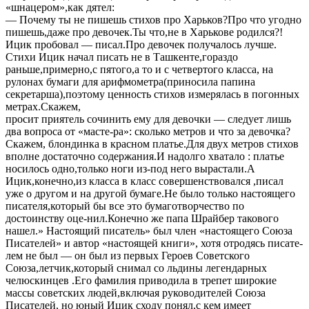
«шнацером»,как дятел:
— Почему ты не пишешь стихов про Харьков?Про что угодно
пишешь,даже про девочек.Ты что,не в Харькове родился?!
Ицик пробовал — писал.Про девочек получалось лучше.
Стихи Ицик начал писать не в Ташкенте,гораздо
раньше,примерно,с пятого,а то и с четвертого класса, на
рулонах бумаги для арифмометра(приносила папина
секретарша),поэтому ценность стихов измерялась в погонных
метрах.Скажем,
просит приятель сочинить ему для девочки — следует лишь
два вопроса от «масте-ра»: сколько метров и что за девочка?
Скажем, блондинка в красном платье.Для двух метров стихов
вполне достаточно содержания.И надолго хватало : платье
носилось одно,только ноги из-под него вырастали.А
Ицик,конечно,из класса в класс совершенствовался ,писал
уже о другом и на другой бумаге.Не было только настоящего
писателя,который бы все это бумаготворчество по
достоинству оце-нил.Конечно же папа Шрайбер такового
нашел.» Настоящий писатель» был член «настоящего Союза
Писателей» и автор «настоящей книги», хотя отродясь писате-
лем не был — он был из первых Героев Советского
Союза,летчик,который снимал со льдины легендарных
челюскинцев .Его фамилия приводила в трепет широкие
массы советских людей,включая руководителей Союза
Писателей, но юный Ицик сходу понял,с кем имеет