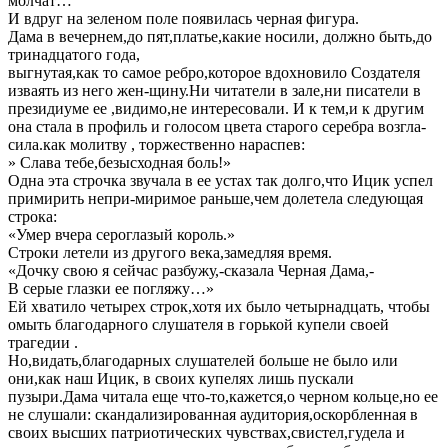
молчат…
И вдруг на зеленом поле появилась черная фигура.
Дама в вечернем,до пят,платье,какие носили, должно быть,до
тринадцатого года,
выгнутая,как то самое ребро,которое вдохновило Создателя
изваять из него жен-щину.Ни читатели в зале,ни писатели в
президиуме ее ,видимо,не интересовали. И к тем,и к другим
она стала в профиль и голосом цвета старого серебра возгла-
сила.как молитву , торжественно нараспев:
» Слава тебе,безысходная боль!»
Одна эта строчка звучала в ее устах так долго,что Ицик успел
примирить непри-миримое раньше,чем долетела следующая
строка:
«Умер вчера сероглазый король.»
Строки летели из другого века,замедляя время.
«Дочку свою я сейчас разбужу,-сказала Черная Дама,-
В серые глазки ее погляжу…»
Ей хватило четырех строк,хотя их было четырнадцать, чтобы
омыть благодарного слушателя в горькой купели своей
трагедии .
Но,видать,благодарных слушателей больше не было или
они,как наш Ицик, в своих купелях лишь пускали
пузыри.Дама читала еще что-то,кажется,о черном кольце,но ее
не слушали: скандализированная аудитория,оскорбленная в
своих высших патриотических чувствах,свистел,гудела и