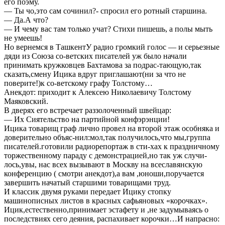
его поэму.
— Ты чо,это сам сочинил?- спросил его ротный старшина.
— Да.А что?
— И чему вас там только учат? Стихи пишешь, а полы мыть
не умеешь!
Но вернемся в ТашкентУ радио громкий голос — и серьезные
дяди из Союза со-ветских писателей уж было начали
принимать кружковцев Бахтамова за подрас-тающую,так
сказать,смену Ицика вдруг приглашают(ни за что не
поверите!)к со-ветскому графу Толстому…
Анекдот: приходит к Алексею Николаевичу Толстому
Маяковский.
В дверях его встречает раззолоченный швейцар:
— Их Сиятельство на партийной конфэрэнции!
Ицика товарищ граф лично провел на второй этаж особняка и
доверительно объяс-нил:мол,так получилось,что мы,группа
писателей.готовили радиорепортаж в сти-хах к праздничному
торжественному параду с демонстрацией,но так уж случи-
лось,увы, нас всех вызывают в Москву на всеславянскую
конференцию ( смотри анекдот),а вам ,юноши,поручается
завершить начатый старшими товарищами труд.
И классик двумя руками передает Ицику стопку
машинописных листов в красных сафьяновых «корочках».
Ицик,естественно,принимает эстафету и ,не задумываясь о
последствиях сего деяния, распахивает корочки…И напрасно: