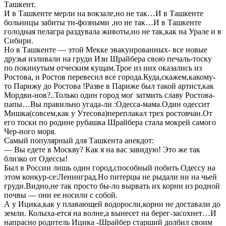
Ташкент.
И в Ташкенте мерли на вокзале,но не так…И в Ташкенте
больницы забиты ти-фозными ,но не так…И в Ташкенте
голодная пелагра раздувала животы,но не так,как на Урале и в
Сибири.
Но в Ташкенте — этой Мекке эвакуированных- все новые
друзья изливали на груди Изи Шрайбера свою печаль-тоску
по покинутым отческим кущам.Трое из них оказались из
Ростова, и Ростов перевесил все города.Куда,скажем,какому-
то Парижу до Ростова !Разве в Париже был такой артист,как
Мордви-нов?..Только один город мог затмить славу Ростова-
папы…Вы правильно угада-ли :Одесса-мама.Один одессит
Мишка(совсем,как у Утесова)переплакал трех ростовчан.От
его тоски по родине рубашка Шрайбера стала мокрей самого
Чер-ного моря.
Самый популярный для Ташкента анекдот:
— Вы едете в Москву? Как я на вас завидую! Это же так
близко от Одессы!
Был в России лишь один город,способный побить Одессу на
этом конкур-се:Ленинград.Но питерцы не рыдали ни на чьей
груди.Видно,не так просто бы-ло вырвать их корни из родной
почвы — они ее носили с собой.
А у Ицика,как у плавающей водоросли,корни не доставали до
земли. Колыха-ется на волне,а вынесет на берег-засохнет…И
напрасно родитель Ицика -Шрайбер старший долбил своим