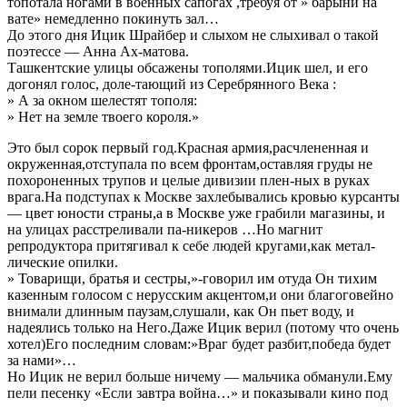
топотала ногами в военных сапогах ,требуя от » барыни на
вате» немедленно покинуть зал…
До этого дня Ицик Шрайбер и слыхом не слыхивал о такой
поэтессе — Анна Ах-матова.
Ташкентские улицы обсажены тополями.Ицик шел, и его
догонял голос, доле-тающий из Серебрянного Века :
» А за окном шелестят тополя:
» Нет на земле твоего короля.»
Это был сорок первый год.Красная армия,расчлененная и
окруженная,отступала по всем фронтам,оставляя груды не
похороненных трупов и целые дивизии плен-ных в руках
врага.На подступах к Москве захлебывались кровью курсанты
— цвет юности страны,а в Москве уже грабили магазины, и
на улицах расстреливали па-никеров …Но магнит
репродуктора притягивал к себе людей кругами,как метал-
лические опилки.
» Товарищи, братья и сестры,»-говорил им отуда Он тихим
казенным голосом с нерусским акцентом,и они благоговейно
внимали длинным паузам,слушали, как Он пьет воду, и
надеялись только на Него.Даже Ицик верил (потому что очень
хотел)Его последним словам:»Враг будет разбит,победа будет
за нами»…
Но Ицик не верил больше ничему — мальчика обманули.Ему
пели песенку «Если завтра война…» и показывали кино под