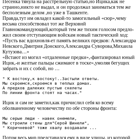
Песенка тянула на расстрельную статью,но Ицика,как не
странно,никто не выдал, и он продолжал заниматься тем же
бесполезным делом ,но уже в Ташкенте.
Правда,тут им овладел какой-то замогильный «сюр»,чему
весьма способствовал тот же Верховнй
Главнокомандующий,который тем же тихим голосом предло-
жил своим отступающим войскам новый тактический ход:
«Пусть вас вдохновля-ет память великих предков: Александра
Невского,Дмитрия Донского,Александра Суворова,Михаила
Кутузова…»
«Встают из могил «отдаленные предки»,-фантазировал юный
Ицик,-и желтые пальцы сжимают в тоске»,умоляя бегущих
забрать и их с собой, но …
" К востоку,к востоку!..Застыли ответы.

Мы скроемся,скроемся в теплых домах.

А предков далеких пустые скелеты

Ицик и сам не заметил,как причислил себя ко всему
оболваненному человечеству по обе стороны фронта:
Мы серые люди - навек онемели,

Мы строили стены для"Серой Шинели",

Потом весь мир представился ему в виде улицы, из которой