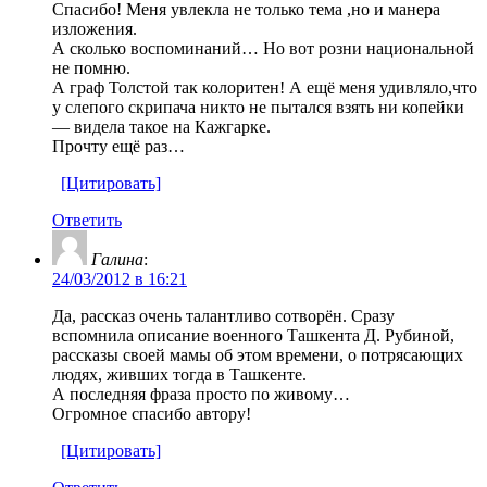
Спасибо! Меня увлекла не только тема ,но и манера
изложения.
А сколько воспоминаний… Но вот розни национальной
не помню.
А граф Толстой так колоритен! А ещё меня удивляло,что
у слепого скрипача никто не пытался взять ни копейки
— видела такое на Кажгарке.
Прочту ещё раз…
[Цитировать]
Ответить
Галина
:
24/03/2012 в 16:21
Да, рассказ очень талантливо сотворён. Сразу
вспомнила описание военного Ташкента Д. Рубиной,
рассказы своей мамы об этом времени, о потрясающих
людях, живших тогда в Ташкенте.
А последняя фраза просто по живому…
Огромное спасибо автору!
[Цитировать]