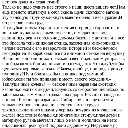
ветерок дальних странст-вий.
Только не надо судить нас строго в наши шестнадцать лет.Нам
еще предсто-ит,втянув в себя сквозь щели скотского вагона
эту манящую струйку,вдохнуть вместе с нею и весь ураган.И
он разорвет нам грудь.
И голубые холмы Украины,и желтая стерня до горизонта, и
золотые жупаны деревьев по осени,.и медленные воды
равнинных рек и городские дво-ры,обжитые с детства -на все
это бросала тень книжная стенка, заселенная мно-гоязыким
человечеством с его невероятной историей и бесконечной
географи-ей.Вскарабкавшись по книжной стенке на верхушку
Вавилонской баш-ни,которая,как известно,кольцом упиралась
в небо,мальчик болтал ногами и рассуждал: » Что я,дуб,чтобы
цепляться корнями за землю?Зачем, вообще, при родах режут
пуповину?Ну и болтался бы на кишке под маминой
юбкой,если ты так привязан к месту своего рождения.»
Теплушечные кочевья — бесконечные караваны скотских
вагонов,обжитых людьми,тянулись со скоростью пешехода по
забитым колеям многострадальных дорог России с запада на
восток.»Россия произрастала Сибирью»…и еще она чем
только не произростала,но в теплушках на грудах
тряпья,осыпанного вшами,у черных печурок из кровельного
железа под стоны больных,причитания ста-рух,плач детей и
матерную ругань мечтали лишь о нем и молились на него:
он,осиянная цель пути( подобно дедовскому Иерусалиму ) —