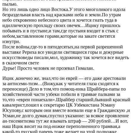
пылью.
Но это лишь одно лицо Востока.У этого многоликого идола
безраздельная власть над красками неба и земли.По утрам
небо откровенно небесного цвета и хочется гнать туда в
идиллическую прохладу своих овечек…Ицику пришлось
побывать и в пустыне,и там,где пустыня входит в стык с
небом,заставленном горами,которые на закате светятся
изнутри.
После войны,где-то в пятидесятых,на первой разрешенной
выставке Рериха все увидели светящиеся горы и дежурные
искусствоведы писали,мол, художнику так хочется все видеть
в сказочном свете
Дурье! Просто человек не прозевал Гималаи.
Ицик ,конечно же, знал,что он еврей — его даже арестовали
за антисеми-тизм…(Вижу,как у читателя глаза сходятся к
переносице) Дело в том,что помощ-ника Шрайбера-папы по
хозяйственной части узбеки побили в трамвае палками за
то,что «евреи понаехали».Шрайбер старший,бывший красный
кавалерист,пошел к секретарю ЦК Узбекистана Усману
Юсупову,с которым они вместе воевали еще в Гражданскую ,и
Усман,не долго думая,спустил указание: за всякое проявление
ан-тисемитизма тут же взымать штраф — 200 рублей…И вот,
наш Ицик висит на под-ножке переполненного трамвая,а
какой-то русский парень тоже желает на этой подножке