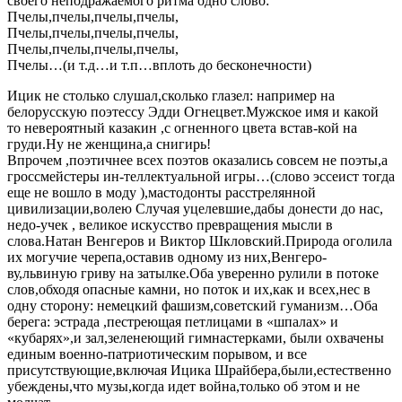
своего неподражаемого ритма одно слово:
Пчелы,пчелы,пчелы,пчелы,
Пчелы,пчелы,пчелы,пчелы,
Пчелы,пчелы,пчелы,пчелы,
Пчелы…(и т.д…и т.п…вплоть до бесконечности)
Ицик не столько слушал,сколько глазел: например на
белорусскую поэтессу Эдди Огнецвет.Мужское имя и какой
то невероятный казакин ,с огненного цвета встав-кой на
груди.Ну не женщина,а снигирь!
Впрочем ,поэтичнее всех поэтов оказались совсем не поэты,а
гроссмейстеры ин-теллектуальной игры…(слово эссеист тогда
еще не вошло в моду ),мастодонты расстрелянной
цивилизации,волею Случая уцелевшие,дабы донести до нас,
недо-учек , великое искусство превращения мысли в
слова.Натан Венгеров и Виктор Шкловский.Природа оголила
их могучие черепа,оставив одному из них,Венгеро-
ву,львиную гриву на затылке.Оба уверенно рулили в потоке
слов,обходя опасные камни, но поток и их,как и всех,нес в
одну сторону: немецкий фашизм,советский гуманизм…Оба
берега: эстрада ,пестреющая петлицами в «шпалах» и
«кубарях»,и зал,зеленеющий гимнастерками, были охвачены
единым военно-патриотическим порывом, и все
присутствующие,включая Ицика Шрайбера,были,естественно
убеждены,что музы,когда идет война,только об этом и не