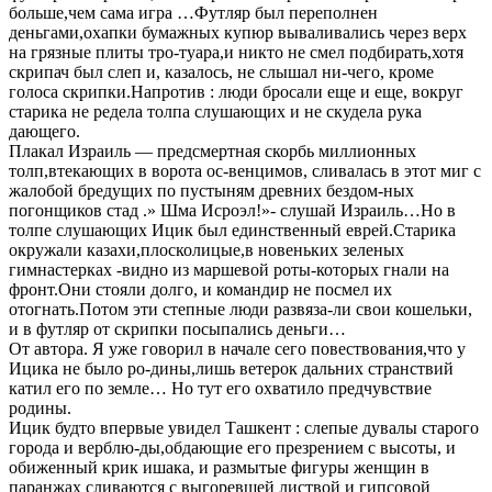
больше,чем сама игра …Футляр был переполнен
деньгами,охапки бумажных купюр вываливались через верх
на грязные плиты тро-туара,и никто не смел подбирать,хотя
скрипач был слеп и, казалось, не слышал ни-чего, кроме
голоса скрипки.Напротив : люди бросали еще и еще, вокруг
старика не редела толпа слушающих и не скудела рука
дающего.
Плакал Израиль — предсмертная скорбь миллионных
толп,втекающих в ворота ос-венцимов, сливалась в этот миг с
жалобой бредущих по пустыням древних бездом-ных
погонщиков стад .» Шма Исроэл!»- слушай Израиль…Но в
толпе слушающих Ицик был единственный еврей.Старика
окружали казахи,плосколицые,в новеньких зеленых
гимнастерках -видно из маршевой роты-которых гнали на
фронт.Они стояли долго, и командир не посмел их
отогнать.Потом эти степные люди развяза-ли свои кошельки,
и в футляр от скрипки посыпались деньги…
От автора. Я уже говорил в начале сего повествования,что у
Ицика не было ро-дины,лишь ветерок дальних странствий
катил его по земле… Но тут его охватило предчувствие
родины.
Ицик будто впервые увидел Ташкент : слепые дувалы старого
города и верблю-ды,обдающие его презрением с высоты, и
обиженный крик ишака, и размытые фигуры женщин в
паранжах сливаются с выгоревшей листвой и гипсовой