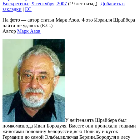
Воскресенье, 9 сентября, 2007
(19 лет назад)
|
Добавить в
закладки
|
EC
На фото — автор статьи Марк Азов. Фото Израиля Шрайбера
найти не удалось (Е.С.)
Автор
Марк Азов
У лейтенанта Шрайбера был
помкомвзвода Иван Бородуля. Вместе они пропахали тощими
животами половину Белоруссии,всю Польшу и кусок
Германии до самой Эльбы,включая Берлин.Бородуля в лесу