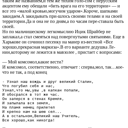
таким же названием,и тем же тихим голо-сом с нерусским
акцентом ему обещали «бить врага на его территории» — и
все это «малой кровью,могучим ударом».Короче, шапками
закидаем.А закидывать при-шлось своими телами и на своей
территории.Да и она не по дням,а по часам пере-ставала быть
своей.
Но по мальчишескому легкомыслию Ицик Шрайбер не
заплакал,а стал смеяться над повергнутыми святынями. Еще в
Харькове он сочинил песенку на манер из-вестной «Все
хорошо,прекрасная маркиза».В его варианте дедушка Ле-
нин,которому не лежится в мавзолее , пристает с вопросами:
— Мой комсомол,какие вести?
И комсомол, соответственно, отвечает : сперва,мол, так…кое-
что не так, а под конец
- Узнал наш вождь и друг великий Сталин,

Что погубил себя и нас,

Узнал,что мы,увы ,в капкан попали,

И обосрался в тот же час.

Он заперся в стенах Кремля,

И запылала вся земля,

На пламя немец прилетел

И крепко нам на шею сел...

А в остальном,Великий наш Учитель,
