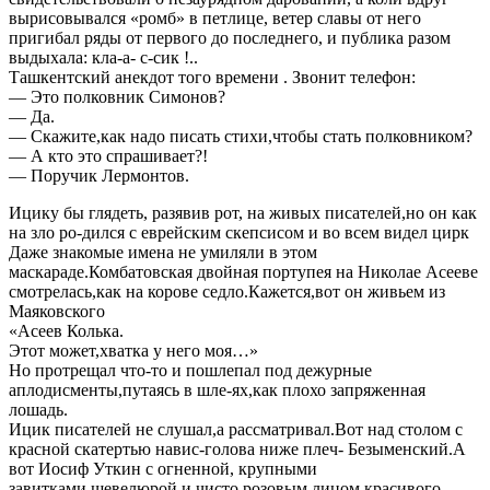
вырисовывался «ромб» в петлице, ветер славы от него
пригибал ряды от первого до последнего, и публика разом
выдыхала: кла-а- с-сик !..
Ташкентский анекдот того времени . Звонит телефон:
— Это полковник Симонов?
— Да.
— Скажите,как надо писать стихи,чтобы стать полковником?
— А кто это спрашивает?!
— Поручик Лермонтов.
Ицику бы глядеть, разявив рот, на живых писателей,но он как
на зло ро-дился с еврейским скепсисом и во всем видел цирк
Даже знакомые имена не умиляли в этом
маскараде.Комбатовская двойная портупея на Николае Асееве
смотрелась,как на корове седло.Кажется,вот он живьем из
Маяковского
«Асеев Колька.
Этот может,хватка у него моя…»
Но протрещал что-то и пошлепал под дежурные
аплодисменты,путаясь в шле-ях,как плохо запряженная
лошадь.
Ицик писателей не слушал,а рассматривал.Вот над столом с
красной скатертью навис-голова ниже плеч- Безыменский.А
вот Иосиф Уткин с огненной, крупными
завитками,шевелюрой и чисто розовым лицом красивого