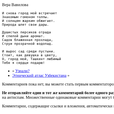
Вера Вавилова
И снова город мой встречает

Знакомым гомоном толпы.

И солнцем жарким обжигает.

Природа шлет свои дары.

Душистых персиков отрада

И спелой дыни аромат.

Садов блаженная прохлада,

Струи прозрачной водопад.

И вырос сад среди пустыни.

Стоит, как девушка в цвету,

О, город мой, Ташкент любимый

«
Узнали?
Этнический атлас Узбекистана
»
Комментариев пока нет, вы можете стать первым комментаторо
Не отправляйте один и тот же комментарий более одного ра
на антиспам. Множественные одинаковые комментарии могут бы
Комментарии, содержащие ссылки и вложения, автоматическ