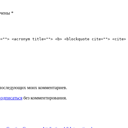
ечены
*
e=""> <acronym title=""> <b> <blockquote cite=""> <cite>
ля последующих моих комментариев.
подписаться
без комментирования.