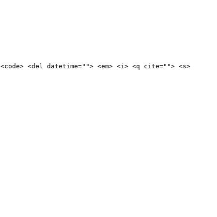
 <code> <del datetime=""> <em> <i> <q cite=""> <s>