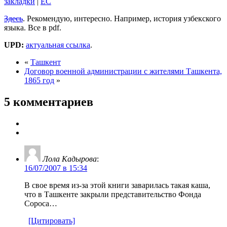
закладки
|
EC
Здесь
. Рекомендую, интересно. Например, история узбекского
языка. Все в pdf.
UPD:
актуальная ссылка
.
«
Ташкент
Договор военной администрации с жителями Ташкента,
1865 год
»
5 комментариев
Лола Кадырова
:
16/07/2007 в 15:34
В свое время из-за этой книги заварилась такая каша,
что в Ташкенте закрыли представительство Фонда
Сороса…
[Цитировать]