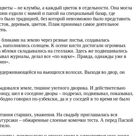
цветы – не клумбы, а каждый цветок в отдельности. Она могла
они ездили с мамой и папой на специальный базар, где
 это было традицией, без которой невозможно было представить
стов, деревьев, цветов. Плам принимал самое деятельное
епь.
бликами на землю через резные листья, создавалась
ось, наполнялись солнцем. К осени кисти достигали огромных
да яблоки складывались на стеллажи. Здесь же подвешивались
вал журналы, делал все «по науке». Правда, однажды уже в
рин».
м удерживающейся на вьющихся волосах. Выходя во двор, он
адовался земле, тишине уютного дворика. И действительно
ицу, шел в соседние дворы – подрезал, подвязывал, показывал,
бодно говорил по-узбекски, да и у соседей в то время не было
тания старших, уважения. На свадьбу приглашалась вся
угурсаки – обжаренные слоеные комочки теста. А перед Пасхой
тило.
сестры, повзрослели и отсюда ушли в самостоятельную жизнь.