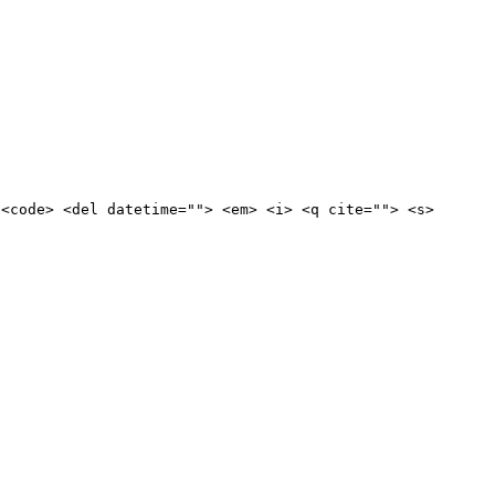
 <code> <del datetime=""> <em> <i> <q cite=""> <s>