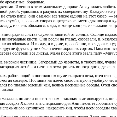
бо ароматные, бордовые.
цветами. Именно в этом маленьком дворике Аня училась любить 
вой розой, удивляясь и радуясь их совершенству. Каждую весну 
, не стало папы, они с мамой все также ездили на этот базар, —
сь клумбы, в горячих спорах определялось место для посадки ку
ссаду, и очень обижался, когда, в конце концов, его сажали на ц
 виноградная листва служила защитой от солнца. Солнце падало 
ли виноградные кисти. Они росли на глазах, созревали, и, казал
хло яблоками. И в саду, и в доме, и, особенно, в кладовке, ку
и другие фрукты у них были очень хороших сортов. Папа выписы
дерева облетели все листья. Мама после этого звала папу «Мичу
на высокой лестнице. Загорелый до черноты, в тюбетейке, чудо
лагородная лоза? – и начинал осматривать виноградник, деревья.
х, работающий в постоянном шуме ткацкого цеха, отец очень р
омогал соседям. Поставив на плечо свою легкую и удобную лестн
вался по пиалам зеленый чай, велись неспешные беседы. Отец сво
аил-ака.
махалли, но жили по ее законам – законам взаимовыручки, почи
ая соседка Халима-апа специально для Ани пекла ее любимые б
 напечь много куличиков, накрасить яиц, чтобы всем соседям хва
имый он давал ощущение защиты, тепла, покоя. Здесь они, три 