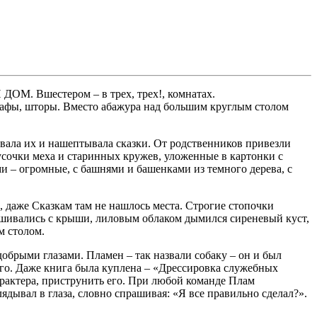
ДОМ. Вшестером – в трех, трех!, комнатах.
кафы, шторы. Вместо абажура над большим круглым столом
вала их и нашептывала сказки. От родственников привезли
сочки меха и старинных кружев, уложенные в картонки с
 – огромные, с башнями и башенками из темного дерева, с
.
 даже Сказкам там не нашлось места. Строгие стопочки
свешивались с крыши, лиловым облаком дымился сиреневый куст,
м столом.
обрыми глазами. Пламен – так назвали собаку – он и был
его. Даже книга была куплена – «Дрессировка служебных
арактера, приструнить его. При любой команде Плам
ядывал в глаза, словно спрашивая: «Я все правильно сделал?».