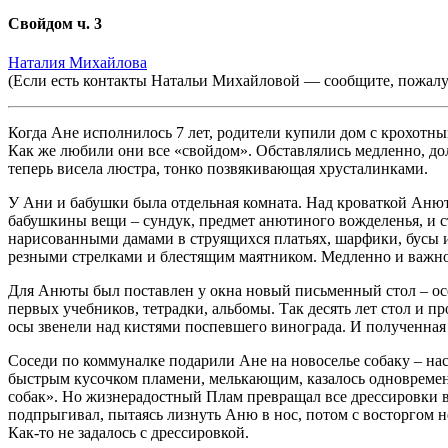
Свойдом ч. 3
Наталия Михайлова
(Если есть контакты Натальи Михайловой — сообщите, пожалу
Когда Ане исполнилось 7 лет, родители купили дом с крохотны
Как же любили они все «свойдом». Обставлялись медленно, д
теперь висела люстра, тонко позвякивающая хрусталинками.
У Ани и бабушки была отдельная комната. Над кроваткой Анют
бабушкины вещи – сундук, предмет анютиного вожделенья, и 
нарисованными дамами в струящихся платьях, шарфики, бусы 
резными стрелками и блестящим маятником. Медленно и важно
Для Анюты был поставлен у окна новый письменный стол – осе
первых учебников, тетрадки, альбомы. Так десять лет стол и п
осы звенели над кистями поспевшего винограда. И полученная че
Соседи по коммуналке подарили Ане на новоселье собаку – на
быстрым кусочком пламени, мелькающим, казалось одновременн
собак». Но жизнерадостный Плам превращал все дрессировки в 
подпрыгивал, пытаясь лизнуть Аню в нос, потом с восторгом не
Как-то не задалось с дрессировкой.