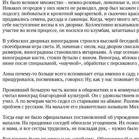
Их было великое множество – нежно-розовые, лимонные и, осо
Никаких огородов у них никто не разводил, двор был засажен 
подолгу любоваться и крохотной маргариткой, и сказочно краси
продавались семена, рассада и саженцы. Когда, через много лет
себе наступление весны в их дворике. Коллективно вскапывали
участие во всем процессе, он носился по клумбам, затаптывал ра
В узбекских двориках виноградник строился высокой беседкой,
своеобразная игра света. И, начиная с июля, над двором свиса
размеров, виноградины становились янтарными. А еще осенью па
виноградные кисти, стояли бутыли с вином. Виноград, яблоки 
июне после специальной, «научной», обработки с персикового 
Анна почему-то больше всего вспоминает отца именно в саду, 
прищуривался, посмеиваясь, говорил: Ну, как у нас поживает б
Проживший большую часть жизни в общежитиях и в коммуналка
считал виноград благородной культурой. Он с удовольствием п
учил. А по вечерам часто сидел со стариками на айване. Разли
проблем с русским. На махалле его уважительно называли Мих
Тогда еще не было официальных постановлений об учреждении 
махалля. На праздники соседей обносили угощением. Их пожил
и мама, и все сестры трудились, не покладая рук, – нужно было
Вот такими были их улица и их «свойдом». Обихоженный и люб