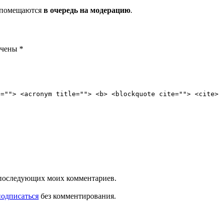
и помещаются
в очередь на модерацию
.
ечены
*
e=""> <acronym title=""> <b> <blockquote cite=""> <cite>
ля последующих моих комментариев.
подписаться
без комментирования.