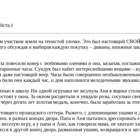
йста.)
м участком земли на тенистой улочке. Это был настоящий СВОЙ 
олго обсуждая и выбирая каждую покупку – диваны, книжные ш
ы повесили ковер с любимыми оленями и она, засыпая, поглажи
старинные часы. Сундук был набит интереснейшими вещами – ку
и даже настоящий веер. Часы были совершенно необыкновенными
 били они каждый час, и дом наполнялся мелодичными звуками
нью в школу. Ни одной игрушки не засунула Аня в ящики стола,
ростоял у окна. За окном расцветали и увядали розы, сосульки 
рез десять лет золотая медаль, конечно, была заработана за эти
стоящего ирландского сеттера. Рыжего, с длиннющими ушами и д
о, в разных концах двора. Папа и Аня пытались дрессировать 
веселую игру, а у папы и Ани, как говорила мама, не хватало х
сся в другой конец двора, размахивая ушами, возвращался и загл