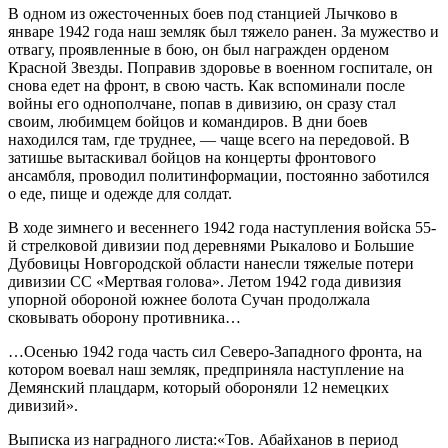
В одном из ожесточенных боев под станцией Лычково в
январе 1942 года наш земляк был тяжело ранен. За мужество и
отвагу, проявленные в бою, он был награжден орденом
Красной Звезды. Поправив здоровье в военном госпитале, он
снова едет на фронт, в свою часть. Как вспоминали после
войны его однополчане, попав в дивизию, он сразу стал
своим, любимцем бойцов и командиров. В дни боев
находился там, где труднее, — чаще всего на передовой. В
затишье вытаскивал бойцов на концерты фронтового
ансамбля, проводил политинформации, постоянно заботился
о еде, пище и одежде для солдат.
В ходе зимнего и весеннего 1942 года наступления войска 55-
й стрелковой дивизии под деревнями Рыкалово и Большие
Дубовицы Новгородской области нанесли тяжелые потери
дивизии СС «Мертвая голова». Летом 1942 года дивизия
упорной обороной южнее болота Сучан продолжала
сковывать оборону противника…
…Осенью 1942 года часть сил Северо-Западного фронта, на
котором воевал наш земляк, предприняла наступление на
Демянский плацдарм, который обороняли 12 немецких
дивизий».
Выписка из наградного листа:«Тов. Абайханов в период