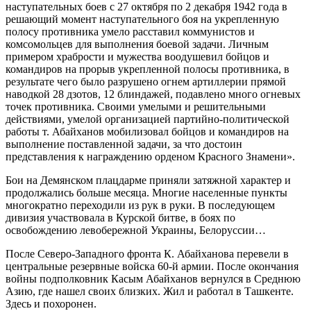
наступательных боев с 27 октября по 2 декабря 1942 года в
решающий момент наступательного боя на укрепленную
полосу противника умело расставил коммунистов и
комсомольцев для выполнения боевой задачи. Личным
примером храбрости и мужества воодушевил бойцов и
командиров на прорыв укрепленной полосы противника, в
результате чего было разрушено огнем артиллерии прямой
наводкой 28 дзотов, 12 блиндажей, подавлено много огневых
точек противника. Своими умелыми и решительными
действиями, умелой организацией партийно-политической
работы т. Абайханов мобилизовал бойцов и командиров на
выполнение поставленной задачи, за что достоин
представления к награждению орденом Красного Знамени».
Бои на Демянском плацдарме приняли затяжной характер и
продолжались больше месяца. Многие населенные пункты
многократно переходили из рук в руки. В последующем
дивизия участвовала в Курской битве, в боях по
освобождению левобережной Украины, Белоруссии…
После Северо-Западного фронта К. Абайханова перевели в
центральные резервные войска 60-й армии. После окончания
войны подполковник Касым Абайханов вернулся в Среднюю
Азию, где нашел своих близких. Жил и работал в Ташкенте.
Здесь и похоронен.