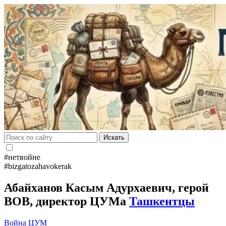
Искать
#нетвойне
#bizgatozahavokerak
Абайханов Касым Адурхаевич, герой
ВОВ, директор ЦУМа
Ташкентцы
Война
ЦУМ