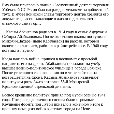
Ему было присвоено звание «Заслуженный деятель торговли
Узбекской ССР», он был награжден медалями за доблестный
труд. В музее воинской славы торгового центра хранятся его
документы, рассказывающие о жизни и деятельности
отважного сына гор…
…Касым Абайханов родился в 1914 году в семье Адурхая и
Сейиры Абайхановых. После окончания школы поступил в
Микоян-Шахаре (ныне Карачаевск) на рабфак, который
окончил с отличием, работал в райпотребсоюзе. В 1940 году
вступил в партию.
Когда началась война, пришел в военкомат с просьбой
направить его на фронт. Абайханова посылают на учебу в
высшее военно-политическое училище в городе Брянске.
После успешного его окончания он в чине лейтенанта
возвращается на фронт. Касыма Абайханова назначают
политруком роты 84-го артполка 55-й Мозырской
Краснознаменной стрелковой дивизии.
Боевое крещение политрук принял под Лугой осенью 1941
года. Потери среди личного состава были огромные.
Крушение фронта под Лугой привело в конечном итоге к
прорыву немецких войск к стенам города на Неве.