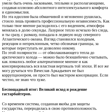
умели быть очень ласковыми, теплыми и располагающими,
создавая иллюзию абсолютного интеллектуального комфорта
и единомыслия.
Но эта идиллия была обманчивой и мгновенно рушилась,
стоило лишь проявить профессиональную независимость. Как
только твое мнение расходилось с его видением, атмосфера
менялась в долю секунды. Лазурное тепло исчезало без следа,
и ты сразу, с размаху, попадала в ледяную воду северного
Атлантического океана. Взгляд становился холодным,
режущим и непреклонным, четко обозначая границы, за
которые переступать не дозволено никому.
По этой полярности — от обволакивающего тепла до
арктического холода — можно было безошибочно считывать,
как ломалось любое альтернативное мнение и как
консервировалась вся властная вертикаль той эпохи. И все же
могу ручаться что Вячеслав Аркадьевич не был
коррупционером, он просто был мастером консервации. Если
честно, не знаю что хуже.
Беспощадный итог: Великий исход и рождение
гастарбайтеров.
Со временем система, созданная якобы для защиты
государства, переродилась в свою противоположность.