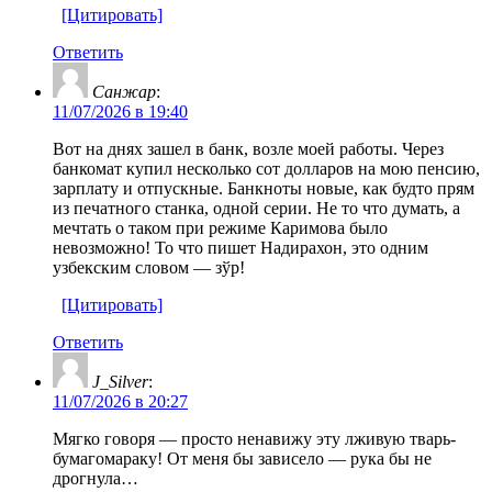
[Цитировать]
Ответить
Санжар
:
11/07/2026 в 19:40
Вот на днях зашел в банк, возле моей работы. Через
банкомат купил несколько сот долларов на мою пенсию,
зарплату и отпускные. Банкноты новые, как будто прям
из печатного станка, одной серии. Не то что думать, а
мечтать о таком при режиме Каримова было
невозможно! То что пишет Надирахон, это одним
узбекским словом — зўр!
[Цитировать]
Ответить
J_Silver
:
11/07/2026 в 20:27
Мягко говоря — просто ненавижу эту лживую тварь-
бумагомараку! От меня бы зависело — рука бы не
дрогнула…