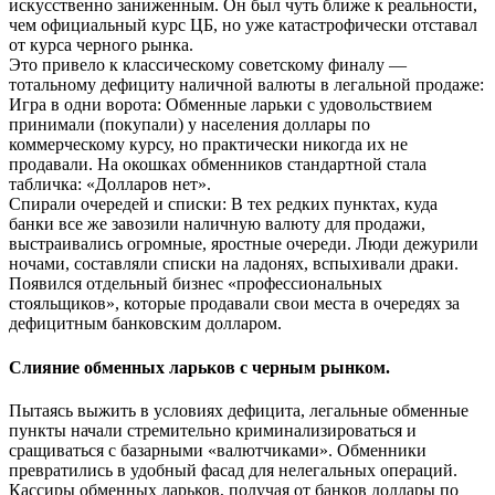
искусственно заниженным. Он был чуть ближе к реальности,
чем официальный курс ЦБ, но уже катастрофически отставал
от курса черного рынка.
Это привело к классическому советскому финалу —
тотальному дефициту наличной валюты в легальной продаже:
Игра в одни ворота: Обменные ларьки с удовольствием
принимали (покупали) у населения доллары по
коммерческому курсу, но практически никогда их не
продавали. На окошках обменников стандартной стала
табличка: «Долларов нет».
Спирали очередей и списки: В тех редких пунктах, куда
банки все же завозили наличную валюту для продажи,
выстраивались огромные, яростные очереди. Люди дежурили
ночами, составляли списки на ладонях, вспыхивали драки.
Появился отдельный бизнес «профессиональных
стояльщиков», которые продавали свои места в очередях за
дефицитным банковским долларом.
Слияние обменных ларьков с черным рынком.
Пытаясь выжить в условиях дефицита, легальные обменные
пункты начали стремительно криминализироваться и
сращиваться с базарными «валютчиками». Обменники
превратились в удобный фасад для нелегальных операций.
Кассиры обменных ларьков, получая от банков доллары по