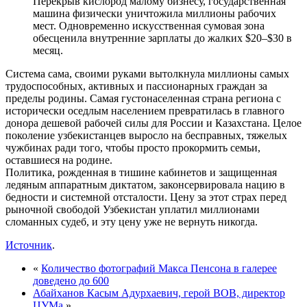
Перекрыв кислород малому бизнесу, государственная
машина физически уничтожила миллионы рабочих
мест. Одновременно искусственная сумовая зона
обесценила внутренние зарплаты до жалких $20–$30 в
месяц.
Система сама, своими руками вытолкнула миллионы самых
трудоспособных, активных и пассионарных граждан за
пределы родины. Самая густонаселенная страна региона с
исторически оседлым населением превратилась в главного
донора дешевой рабочей силы для России и Казахстана. Целое
поколение узбекистанцев выросло на бесправных, тяжелых
чужбинах ради того, чтобы просто прокормить семьи,
оставшиеся на родине.
Политика, рожденная в тишине кабинетов и защищенная
ледяным аппаратным диктатом, законсервировала нацию в
бедности и системной отсталости. Цену за этот страх перед
рыночной свободой Узбекистан уплатил миллионами
сломанных судеб, и эту цену уже не вернуть никогда.
Источник
.
«
Количество фотографий Макса Пенсона в галерее
доведено до 600
Абайханов Касым Адурхаевич, герой ВОВ, директор
ЦУМа
»