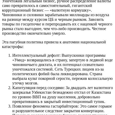
Уничтожив легальный бизнес, ручное распределение валюты
само превратилось в самостоятельный, гигантский
коррупционный бизнес — «валютную кормушку».
Чиновники и силовики зарабатывали миллиарды из воздуха
на разнице между курсом ЦБ и черным рынком. Завозить
товары по госцепочке и перепродавать их с наценкой черного
рынка стало выгоднее, чем что-либо производить. Честное
производство окончательно умерло.
Эта пагубная политика привела к анатомии национальной
катастрофы:
Интеллектуальный дефолт: Выпускники программы
«Умид» возвращались в страну, запертую в ледяной воде
чиновничьего диктата, и их потенциал сознательно
уничтожался системой. Сеть Турецких лицеев из-за
политических фобий была ликвидирована. Страна
выбрала культ покорной серости, пережив колоссальную
утечку мозгов.
Капитуляция перед соседями: За двадцать лет валютного
зазеркалья Узбекистан безнадежно отстал от Казахстана
по уровню ВВП на душу населения, добровольно
превратившись в закрытый инвестиционный тупик.
Появление феномена гастарбайтеров: Это самое горькое
и разрушительное следствие закрытия конвертации.