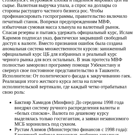
сырье. Валютная выручка упала, а спрос на доллары со
стороны растущего частного бизнеса рос. Чтобы
профинансировать госпрограммы, правительство включило
печатный станок. Вопреки предупреждениям МВФ,
избыточная сумовая масса хлынула на валютный рынок.
Спасая резервы и пытаясь удержать официальный курс, Ислам
Каримов подписал указ, фактически закрывший свободный
доступ к валюте. Вместо признания ошибок была создана
аномальная система множественности курсов: заниженный
официальный курс ЦБ для избранных и реальный курс
черного рынка для всех остальных. В знак протеста МВФ
полностью заморозил программу помощи Узбекистану и
свернул свое постоянное представительство в Ташкенте.
Исполнители: От политического фасада к закручиванию гаек.
Реализация этого жесткого курса легла на плечи
исполнительской вертикали, где каждый четко отрабатывал
свою роль:
Бактияр Хамидов (Минфин): До середины 1998 года
внедрял систему ручного распределения валюты и
«белых списков». Валюта по дешевому курсу
выделялась только госгигантам, а заявки независимого
МСБ хоронились под сукном.
Рустам Азимов (Министерство финансов с 1998 года):
Блестящий либерал-технократ, любимец западных