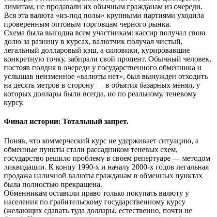
лимитам, не продавали их обычным гражданам из очереди.
Вся эта валюта «из-под полы» крупными партиями уходила
проверенным оптовым торговцам черного рынка.
Схема была выгодна всем участникам: кассир получал свою
долю за разницу в курсах, валютчик получал чистый,
легальный долларовый кэш, а силовики, курировавшие
конкретную точку, забирали свой процент. Обычный человек,
постояв полдня в очереди у государственного обменника и
услышав неизменное «валюты нет», был вынужден отходить
на десять метров в сторону — в объятия базарных менял, у
которых доллары были всегда, но по реальному, теневому
курсу.
Финал истории: Тотальный запрет.
Поняв, что коммерческий курс не удерживает ситуацию, а
обменные пункты стали рассадником теневых схем,
государство решило проблему в своем репертуаре — методом
ликвидации. К концу 1990-х и началу 2000-х годов легальная
продажа наличной валюты гражданам в обменных пунктах
была полностью прекращена.
Обменникам оставили право только покупать валюту у
населения по грабительскому государственному курсу
(желающих сдавать туда доллары, естественно, почти не