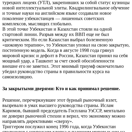
турецких лицеях (УТЛ), закрепивших за собой статус кузницы
новой интеллектуальной элиты. Квадрилингвальное обучение
и точные науки на английском языке создавали новое
поколение узбекистанцев — лишенных советских
комплексов, мыслящих глобально.
В этой точке Узбекистан и Казахстан стояли на одной
стартовой линии. Разрыв между их ВВП еще не был
критическим. Но если Казахстан выбрал болезненную
«шоковую терапию», то Узбекистан уповал на свою закрытую,
постепенную модель. Когда в августе 1998 года грянул
мировой кризис и дефолт в России, Казахстан принял на себя
мощный удар, а Ташкент за счет своей обособленности
внешне его не заметил. Этот мнимый триумф окончательно
убедил руководство страны в правильности курса на
самоизоляцию.
За закрытыми дверями: Кто и как принимал решение.
Решение, перечеркнувшее этот бурный рыночный взлет,
вызревало в умах высшего руководства страны. Ислам
Каримов, бывший председатель Госплана УзССР, ментально
не доверял рыночной стихии и верил, что экономику можно
направлять директивами «сверху».
Триггером послужил конец 1996 года, когда Узбекистан
столкнулся с неурожаем хлопка и падением мировых цен на