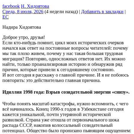
facebook
Н. Хидоятова
Среда, 8 июля, 2026
(4 недели назад)
|
Добавить в закладки
|
EC
Надира Хидоятова
Доброе утро, друзья!
Если кто-нибудь помнит, цикл моих исторических очерков
начался как ответ на постоянные вопросы читателей: почему
мы так плохо живем, почему у нас такая большая трудовая
миграция? Повторяю, односложных ответов нет. Их можно
найти, только проанализировав историю и обнаружив ряд
причин, которые привели к сегодняшнему состоянию.
И вот сегодня я расскажу о главной причине. И я не побоюсь
повторить: это действительно главная причина.
Идиллия 1998 года: Взрыв созидательной энергии «снизу».
Чтобы понять масштаб катастрофы, нужно вспомнить, с чего
всё начиналось. Конец 1990-х годов в Узбекистане сегодня
кажется уникальной, почти утерянной исторической
развилкой. Страна уже отошла от первоначального шока
распада СССР, накопив колоссальный созидательный
потенциал. Общество было пронизано пьянящим ощущением: