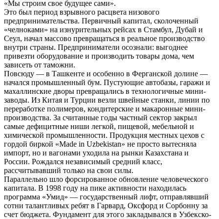
«Мы строим свое будущее сами».
Это был период взрывного расцвета низового
предпринимательства. Первичный капитал, сколоченный
«челноками» на изнурительных рейсах в Стамбул, Дубай и
Сеул, начал массово превращаться в реальное производство
внутри страны. Предприниматели осознали: выгоднее
привезти оборудование и производить товары дома, чем
зависеть от таможни.
Повсюду — в Ташкенте и особенно в Ферганской долине —
начался промышленный бум. Пустующие автобазы, гаражи и
махаллинские дворы превращались в технологичные мини-
заводы. Из Китая и Турции везли швейные станки, линии по
переработке полимеров, кондитерские и макаронные мини-
производства. За считанные годы частный сектор закрыл
самые дефицитные ниши легкой, пищевой, мебельной и
химической промышленности. Продукция местных цехов с
гордой биркой «Made in Uzbekistan» не просто вытесняла
импорт, но и вагонами уходила на рынки Казахстана и
России. Рождался независимый средний класс,
рассчитывавший только на свои силы.
Параллельно шло форсированное обновление человеческого
капитала. В 1998 году на пике активности находилась
программа «Умид» — государственный лифт, отправлявший
сотни талантливых ребят в Гарвард, Оксфорд и Сорбонну за
счет бюджета. Фундамент для этого закладывался в Узбекско-