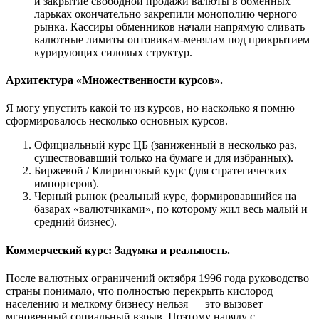
и закрытие свободной продажи валюты в обменных
ларьках окончательно закрепили монополию черного
рынка. Кассиры обменников начали напрямую сливать
валютные лимиты оптовикам-менялам под прикрытием
курирующих силовых структур.
Архитектура «Множественности курсов».
Я могу упустить какой то из курсов, но насколько я помню
сформировалось несколько основных курсов.
Официальный курс ЦБ (заниженный в несколько раз,
существовавший только на бумаге и для избранных).
Биржевой / Клиринговый курс (для стратегических
импортеров).
Черный рынок (реальный курс, формировавшийся на
базарах «валютчиками», по которому жил весь малый и
средний бизнес).
Коммерческий курс: Задумка и реальность.
После валютных ограничений октября 1996 года руководство
страны понимало, что полностью перекрыть кислород
населению и мелкому бизнесу нельзя — это вызовет
мгновенный социальный взрыв. Поэтому наряду с