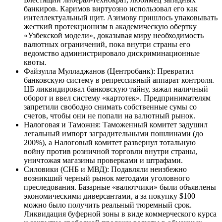
банкиров. Каримов виртуозно использовал его как
интеллектуальный щит. Азимову пришлось упаковывать
жесткий протекционизм в академическую обертку
«Узбекской модели», доказывая миру необходимость
валютных ограничений, пока внутри страны его
ведомство администрировало дискриминационные
квоты.
Файзулла Мулладжанов (Центробанк): Превратил
банковскую систему в репрессивный аппарат контроля.
ЦБ ликвидировал банковскую тайну, зажал наличный
оборот и ввел систему «картотек». Предпринимателям
запретили свободно снимать собственные сумы со
счетов, чтобы они не попали на валютный рынок.
Налоговая и Таможня: Таможенный комитет задушил
легальный импорт заградительными пошлинами (до
200%), а Налоговый комитет развернул тотальную
войну против розничной торговли внутри страны,
уничтожая магазины проверками и штрафами.
Силовики (СНБ и МВД): Подавляли неизбежно
возникший черный рынок методами уголовного
преследования. Базарные «валютчики» были объявлены
экономическими диверсантами, а за покупку $100
можно было получить реальный тюремный срок.
Ликвидация буферной зоны в виде коммерческого курса