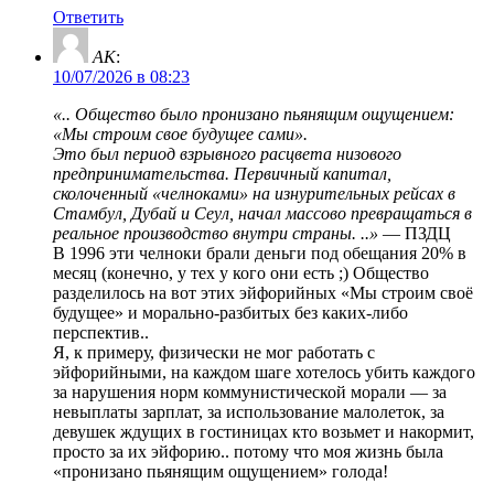
Ответить
AK
:
10/07/2026 в 08:23
«.. Общество было пронизано пьянящим ощущением:
«Мы строим свое будущее сами».
Это был период взрывного расцвета низового
предпринимательства. Первичный капитал,
сколоченный «челноками» на изнурительных рейсах в
Стамбул, Дубай и Сеул, начал массово превращаться в
реальное производство внутри страны. ..»
— ПЗДЦ
В 1996 эти челноки брали деньги под обещания 20% в
месяц (конечно, у тех у кого они есть ;) Общество
разделилось на вот этих эйфорийных «Мы строим своё
будущее» и морально-разбитых без каких-либо
перспектив..
Я, к примеру, физически не мог работать с
эйфорийными, на каждом шаге хотелось убить каждого
за нарушения норм коммунистической морали — за
невыплаты зарплат, за использование малолеток, за
девушек ждущих в гостиницах кто возьмет и накормит,
просто за их эйфорию.. потому что моя жизнь была
«пронизано пьянящим ощущением» голода!