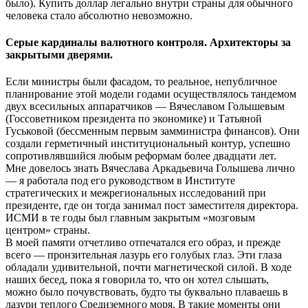
было). Купить доллар легально внутри страны для обычного
человека стало абсолютно невозможно.
Серые кардиналы валютного контроля. Архитекторы за
закрытыми дверями.
Если министры были фасадом, то реальное, непубличное
планирование этой модели годами осуществлялось тандемом
двух всесильных аппаратчиков — Вячеславом Голышевым
(Госсоветником президента по экономике) и Татьяной
Гуськовой (бессменным первым замминистра финансов). Они
создали герметичный институциональный контур, успешно
сопротивлявшийся любым реформам более двадцати лет.
Мне довелось знать Вячеслава Аркадьевича Голышева лично
— я работала под его руководством в Институте
стратегических и межрегиональных исследований при
президенте, где он тогда занимал пост заместителя директора.
ИСМИ в те годы был главным закрытым «мозговым
центром» страны.
В моей памяти отчетливо отпечатался его образ, и прежде
всего — пронзительная лазурь его голубых глаз. Эти глаза
обладали удивительной, почти магнетической силой. В ходе
наших бесед, пока я говорила то, что он хотел слышать,
можно было почувствовать, будто ты буквально плаваешь в
лазури теплого Средиземного моря. В такие моменты они