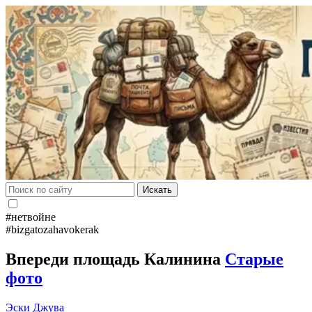
Искать
#нетвойне
#bizgatozahavokerak
Впереди площадь Калинина
Старые
фото
Эски Джува