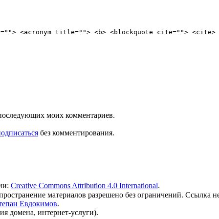
e=""> <acronym title=""> <b> <blockquote cite=""> <cite>
ля последующих моих комментариев.
подписаться
без комментирования.
ии:
Creative Commons Attribution 4.0 International
.
 распространение материалов разрешено без ограничений. Ссылка н
тепан Евдокимов
.
ия домена, интернет-услуги).