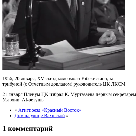
1956, 20 января, XV съезд комсомола Узбекистана, за
трибуной (с Отчетным докладом) руководитель ЦК ЛКСМ
21 января Пленум ЦК избрал К. Муртазаева первым секретарем
Узархив, AI-ретушь.
«
Агитпоезд «Красный Восток»
Дом на улице Вахшской
»
1 комментарий