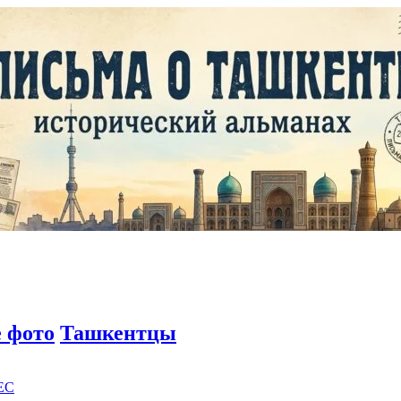
 фото
Ташкентцы
EC