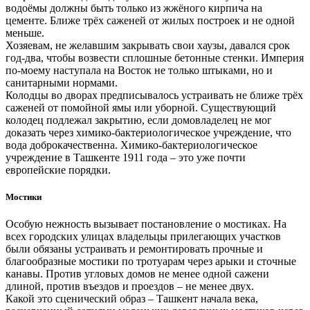
водоёмы должны быть только из жжёного кирпича на
цементе. Ближе трёх саженей от жилых построек и не одной
меньше.
Хозяевам, не желавшим закрывать свои хаузы, давался срок
год-два, чтобы возвести сплошные бетонные стенки. Империя
по-моему наступала на Восток не только штыками, но и
санитарными нормами.
Колодцы во дворах предписывалось устраивать не ближе трёх
саженей от помойной ямы или уборной. Существующий
колодец подлежал закрытию, если домовладелец не мог
доказать через химико-бактериологическое учреждение, что
вода доброкачественна. Химико-бактериологическое
учреждение в Ташкенте 1911 года – это уже почти
европейские порядки.
Мостики
Особую нежность вызывает постановление о мостиках. На
всех городских улицах владельцы прилегающих участков
были обязаны устраивать и ремонтировать прочные и
благообразные мостики по тротуарам через арыки и сточные
канавы. Против угловых домов не менее одной сажени
длиной, против въездов и проездов – не менее двух.
Какой это сценический образ – Ташкент начала века,