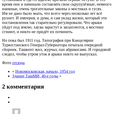
время они и начинали составлять свои скрупулёзные, немного
наивные, очень трогательные законы о мостиках и гусях.
Им не дано было знать, что всего через несколько лет всё
рухнет. И империя, и дума, и сам уклад жизни, который эти
постановления так старательно регулировали. Что арыки
уйдут под землю, хаузы зарастут и засыплются, а мостики
сгниют, и никто не придёт их починить.
Но пока был 1911 год. Типография при Канцелярии
Туркестанского Генерал-Губернатора печатала очередной
сборник. Ташкент жил, журчал, пах абрикосами. И городовой
следил, чтобы утром уток в арыки никто не выпускал.
Фото
отсюда
.
«
Новомосковская, начало, 1954 год
Здание ТашМИ, 40-е годы
»
2 комментария