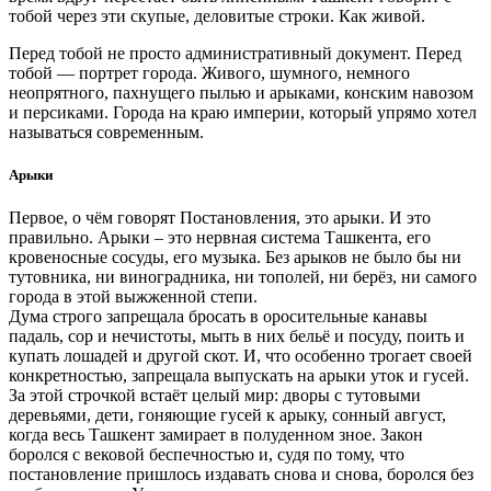
тобой через эти скупые, деловитые строки. Как живой.
Перед тобой не просто административный документ. Перед
тобой — портрет города. Живого, шумного, немного
неопрятного, пахнущего пылью и арыками, конским навозом
и персиками. Города на краю империи, который упрямо хотел
называться современным.
Арыки
Первое, о чём говорят Постановления, это арыки. И это
правильно. Арыки – это нервная система Ташкента, его
кровеносные сосуды, его музыка. Без арыков не было бы ни
тутовника, ни виноградника, ни тополей, ни берёз, ни самого
города в этой выжженной степи.
Дума строго запрещала бросать в оросительные канавы
падаль, сор и нечистоты, мыть в них бельё и посуду, поить и
купать лошадей и другой скот. И, что особенно трогает своей
конкретностью, запрещала выпускать на арыки уток и гусей.
За этой строчкой встаёт целый мир: дворы с тутовыми
деревьями, дети, гоняющие гусей к арыку, сонный август,
когда весь Ташкент замирает в полуденном зное. Закон
боролся с вековой беспечностью и, судя по тому, что
постановление пришлось издавать снова и снова, боролся без