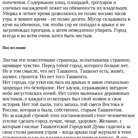
попечения. Содержание улиц, площадей, тротуаров и
уличных насаждений лежит на обязанности их владельцев.
Уборка в летнее время дозволялось не позже восьми часов
утра, в зимнее время – не позже десяти. Мусор складывать в
кучи на обочинах, так чтобы сор не попадал в арыки и не
загромождал проездов, а затем немедленно убирать. Город
всегда и во всём очень хотел быть чистым.
Послесловие
Листая эти пожелтевшие страницы, испытываешь странное,
щемящее чувство. Перед тобой город, которого больше нет.
Не в том смысле, что нет Ташкента. Ташкент есть, живёт,
шумит, строится. Но нет того Ташкента.
Нет города, где утки паслись на арыках и закон специально
запрещал это безобразие. Нет хаузов, отражавших звёздное
небо августовских ночей. Нет сотен маленьких деревянных
мостиков, у каждого из которых был свой хозяин и своя
история. Нет той пыли, того запаха, той смеси Востока и
России, которая и была, собственно, старым Ташкентом.
Но за каждой строкой этих постановлений стоит человеческое
усилие сделать город лучше, чище, здоровее. Желание, с
которым гласные Ташкентской Городской Думы садились за
свои столы ранним утром – когда арыки ещё журчали в тени
тутовников и где-то вдалеке кричали первые петухи. В это