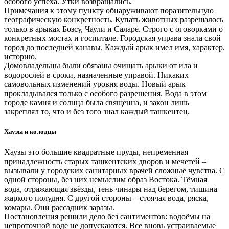
особого успеха. Утки возвращались.
Примечания к этому пункту обнаруживают поразительную
географическую конкретность. Купать животных разрешалось
только в арыках Бозсу, Чаули и Саларе. Строго с оговорками о
конкретных мостах и госпитале. Городская управа знала свой
город до последней канавы. Каждый арык имел имя, характер,
историю.
Домовладельцы были обязаны очищать арыки от ила и
водорослей в сроки, назначенные управой. Никаких
самовольных изменений уровня воды. Новый арык
прокладывался только с особого разрешения. Вода в этом
городе камня и солнца была священна, и закон лишь
закреплял то, что и без того знал каждый ташкентец.
Хаузы и колодцы
Хаузы это большие квадратные пруды, непременная
принадлежность старых ташкентских дворов и мечетей –
вызывали у городских санитарных врачей сложные чувства. С
одной стороны, без них немыслим образ Востока. Тёмная
вода, отражающая звёзды, тень чинары над берегом, тишина
жаркого полудня. С другой стороны – стоячая вода, ряска,
комары. Они рассадник заразы.
Постановления решили дело без сантиментов: водоёмы на
непроточной воде не допускаются. Все вновь устраиваемые