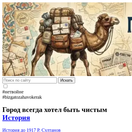
Искать
#нетвойне
#bizgatozahavokerak
Город всегда хотел быть чистым
История
История до 1917
Р. Султанов