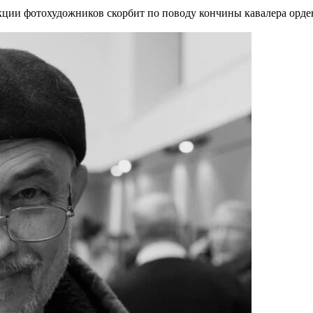
кции фотохудожников скорбит по поводу кончины кавалера орде