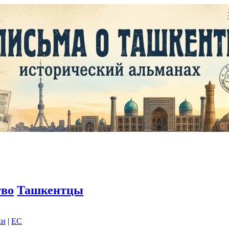
тво
Ташкентцы
ки
|
EC