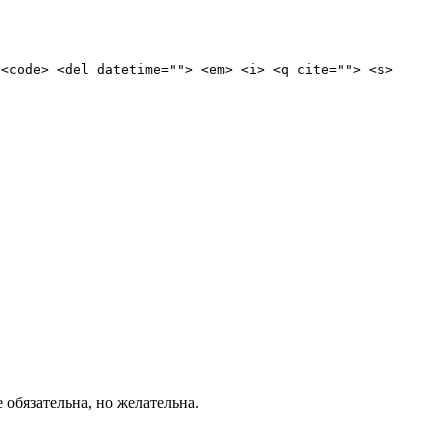
 <code> <del datetime=""> <em> <i> <q cite=""> <s>
е обязательна, но желательна.