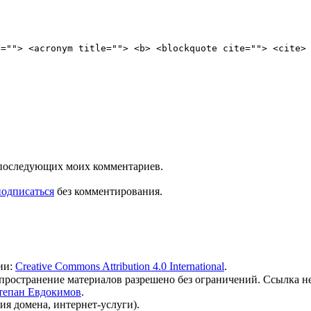
e=""> <acronym title=""> <b> <blockquote cite=""> <cite>
ля последующих моих комментариев.
подписаться
без комментирования.
ии:
Creative Commons Attribution 4.0 International
.
 распространение материалов разрешено без ограничений. Ссылка н
тепан Евдокимов
.
ия домена, интернет-услуги).